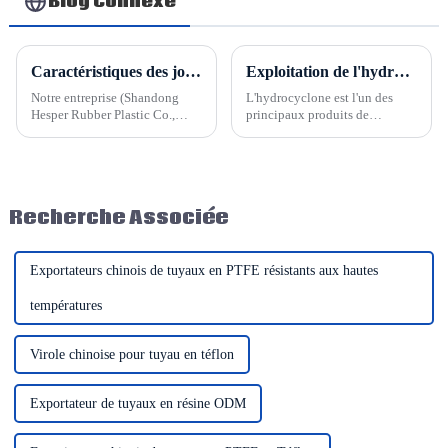
Blog Connexe
Caractéristiques des joints de dilatation en tissu
Exploitation de l'hydrocyclone Shandong Hesper
Notre entreprise (Shandong
L'hydrocyclone est l'un des
Hesper Rubber Plastic Co.,
principaux produits de
Ltd.) fabrique divers types de
Shandong Hesper. Nous
joints de dilatation :
pouvons fabriquer des cyclones
métalliques et non métalliques.
individuels, mais aussi
Pour nos joints de dilatation
concevoir et personnaliser des
non métalliques, nous
groupes d'hydrocyclones selon
Recherche Associée
proposons…
les besoins de nos clients.
Savez-vous comment…
Exportateurs chinois de tuyaux en PTFE résistants aux hautes
températures
Virole chinoise pour tuyau en téflon
Exportateur de tuyaux en résine ODM