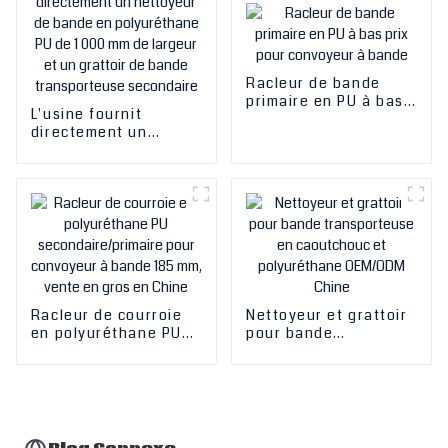
de bande
transporteuse pour
transporteuse pour
l'exploitation minière
l'exploitation minière
Racleur de bande
primaire en PU à bas
L'usine fournit
prix pour convoyeur à
directement un
bande
nettoyeur de bande
en polyuréthane PU
de 1 000 mm de
largeur et un grattoir
de bande
transporteuse
secondaire
Racleur de courroie
Nettoyeur et grattoir
en polyuréthane PU
pour bande
secondaire/primaire
transporteuse en
pour convoyeur à
caoutchouc et
bande 185 mm, vente
polyuréthane
en gros en Chine
OEM/ODM Chine