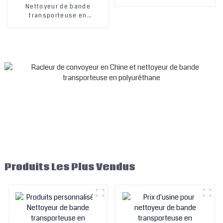
de bande en V, grattoir de
Nettoyeur de bande
bande en V pour charrue en
transporteuse en
V, fabricant
polyuréthane primaire et
secondaire, nouvelle
conception chinoise 2019,
grattoir de bande
transporteuse pour
l'exploitation minière
Produits Les Plus Vendus