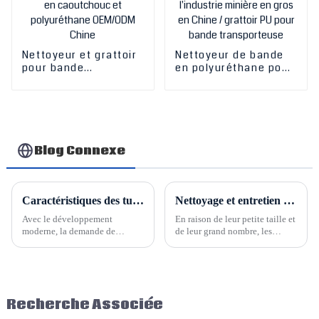
transporteuse
secondaire
Nettoyeur et grattoir
Nettoyeur de bande
pour bande
en polyuréthane pour
transporteuse en
l'industrie minière en
caoutchouc et
gros en Chine /
polyuréthane
grattoir PU pour
OEM/ODM Chine
bande transporteuse
Blog Connexe
Caractéristiques des tuyaux métalliques flexibles
Nettoyage et entretien des tuyaux métalliques flexibles
Avec le développement
En raison de leur petite taille et
moderne, la demande de
de leur grand nombre, les
tuyaux métalliques résistants
tuyaux métalliques sont
aux hautes températures et aux
difficiles à nettoyer et à
hautes pressions augmente. Les
entretenir. Cependant, sans
tuyaux métalliques sont les
nettoyage et détartrage, leur
principaux composants sous
durée de vie est réduite.
Recherche Associée
pression installés dans les
conduites sous pression.