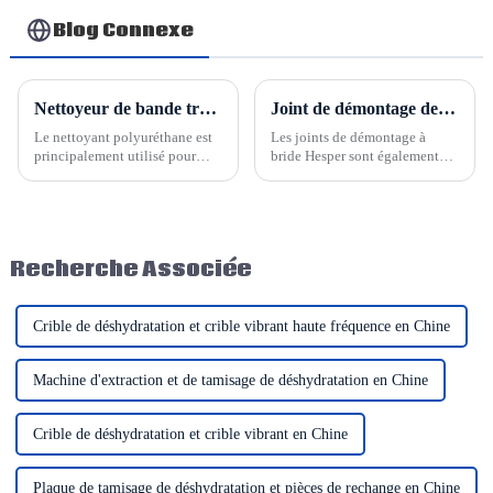
refoulement
Blog Connexe
Nettoyeur de bande transporteuse en PU, racleur de bande
Joint de démontage de bride Hesper
Le nettoyant polyuréthane est
Les joints de démontage à
principalement utilisé pour
bride Hesper sont également
nettoyer les matières collantes
appelés compensateurs, joints
et les débris présents à l'avant
de démontage télescopiques et
et à l'arrière de la bande. Il joue
compensateurs. Le dispositif
un rôle important sur le
télescopique peut se dilater et
convoyeur. La production et
se contracter axialement dans
Recherche Associée
la...
une certaine plage, et…
Crible de déshydratation et crible vibrant haute fréquence en Chine
Machine d'extraction et de tamisage de déshydratation en Chine
Crible de déshydratation et crible vibrant en Chine
Plaque de tamisage de déshydratation et pièces de rechange en Chine