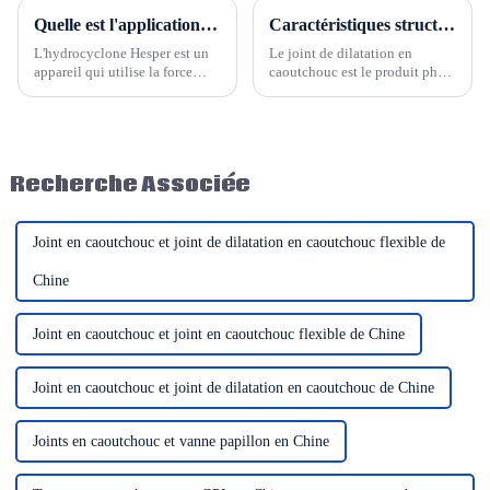
Quelle est l'application du cyclone Hesper dans l'industrie de traitement des minéraux
Caractéristiques structurelles du joint de dilatation en caoutchouc
L'hydrocyclone Hesper est un
Le joint de dilatation en
appareil qui utilise la force
caoutchouc est le produit phare
centrifuge pour séparer les
d'Hesper. Il s'agit d'un
matériaux. Après de récentes
connecteur flexible largement
années de recherche, il est
utilisé dans les systèmes de
largement utilisé dans divers
canalisations. Ses
secteurs, tels que le traitement
caractéristiques structurelles...
Recherche Associée
des minéraux, la production de
charbon…
Joint en caoutchouc et joint de dilatation en caoutchouc flexible de
Chine
Joint en caoutchouc et joint en caoutchouc flexible de Chine
Joint en caoutchouc et joint de dilatation en caoutchouc de Chine
Joints en caoutchouc et vanne papillon en Chine