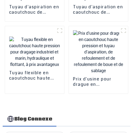
Tuyau d'aspiration en
Tuyau d'aspiration en
caoutchouc de
caoutchouc de
conception
conception
professionnelle de
professionnelle de
drague de décharge
drague de décharge
de grand diamètre de
de grand diamètre de
Chine Tuyau naturel
Chine Tuyau naturel
résistant à l'abrasion
résistant à l'abrasion
de drague en
de drague en
caoutchouc flottant
caoutchouc flottant
utilisé pour l'industrie
utilisé pour l'industrie
Tuyau flexible en
caoutchouc haute
Prix ​​d'usine pour
pression pour
drague en
dragage industriel et
caoutchouc haute
marin, hydraulique et
pression et tuyau
flottant, à prix
d'aspiration, de
avantageux
refoulement et de
refoulement de boue
et de sablage
Blog Connexe