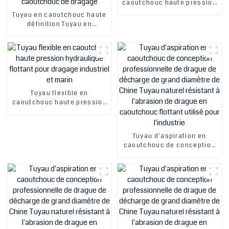
caoutchouc haute pression
pour dragage industriel et
Tuyau en caoutchouc haute
maritime, prix bon marché,
définition Tuyau en
pour boue, huile, eau, sable
caoutchouc de dragage
avec des constructions
résistantes à l'usure Tuyau
en caoutchouc Tuyau de
dragage Tuyau en
caoutchouc de dragage
Tuyau flexible en
caoutchouc haute pression
hydraulique flottant pour
dragage industriel et marin
Tuyau d'aspiration en
caoutchouc de conception
professionnelle de drague
de décharge de grand
diamètre de Chine Tuyau
naturel résistant à
l'abrasion de drague en
caoutchouc flottant utilisé
pour l'industrie