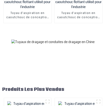
Tuyau d'aspiration en
Tuyau d'aspiration en
caoutchouc de conception
caoutchouc de conception
professionnelle de drague
professionnelle de drague
de décharge de grand
de décharge de grand
diamètre de Chine Tuyau
diamètre de Chine Tuyau
naturel résistant à
naturel résistant à
l'abrasion de drague en
l'abrasion de drague en
caoutchouc flottant utilisé
caoutchouc flottant utilisé
pour l'industrie
pour l'industrie
Produits Les Plus Vendus