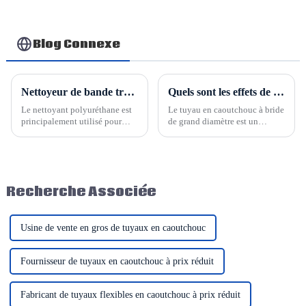
tuyau de sablage et
flexible à vapeur en
de refoulement de
matériau EPDM
boue et d'aspiration
Blog Connexe
Nettoyeur de bande transporteuse en PU, racleur de bande
Quels sont les effets de l'utilisation du tuyau en caoutchouc de grand diamètre Hesper ?
Le nettoyant polyuréthane est
Le tuyau en caoutchouc à bride
principalement utilisé pour
de grand diamètre est un
nettoyer les matières collantes
accessoire de raccordement
et les débris présents à l'avant
largement utilisé dans la
et à l'arrière de la bande. Il joue
production industrielle. Il offre
un rôle important sur le
une bonne flexibilité et une
convoyeur. La production et
bonne résistance à la pression,
Recherche Associée
la...
ainsi qu'une grande résistance
de connexion et...
Usine de vente en gros de tuyaux en caoutchouc
Fournisseur de tuyaux en caoutchouc à prix réduit
Fabricant de tuyaux flexibles en caoutchouc à prix réduit