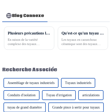
flexible tressé
professionnel, en
résistant à la chaleur,
Chine
tuyau à vapeur isolé
Blog Connexe
Plusieurs précautions lors de l'utilisation des flexibles hydrauliques
Qu'est-ce qu'un tuyau en caoutchouc céramique ?
En raison de la variété
Les tuyaux en caoutchouc
complexe des tuyaux
céramique sont des tuyaux
hydrauliques, des diverses
composites spécialisés, conçus
structures et des différentes
pour résister aux conditions
conditions d'utilisation, la
extrêmes des applications
durée de vie des tuyaux
industrielles, là où les tuyaux
hydrauliques n'est pas
conventionnels peuvent
Recherche Associée
seulement déterminée par la
tomber en panne. Ces tuyaux
qualité, mais également par une
sont conçus avec une
utilisation correcte et...
combinaison…
Assemblage de tuyaux industriels
Tuyaux industriels
Conduits d'isolation
Tuyau d'irrigation
articulations
tuyau de grand diamètre
Grande pince à sertir pour tuyaux