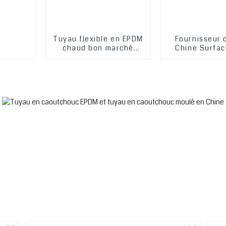
Tuyau flexible en EPDM
Fournisseur 
chaud bon marché
Chine Surfac
d'usine, tuyau
Matériau EPD
chimique en EPDM,
flexible à 
tuyau en caoutchouc
Tuyau E
EPDM