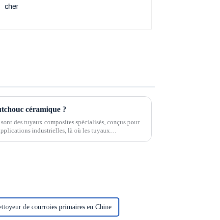
utchouc céramique ?
sont des tuyaux composites spécialisés, conçus pour
pplications industrielles, là où les tuyaux
anne. Ces tuyaux sont conçus avec une combinaison…
ettoyeur de courroies primaires en Chine