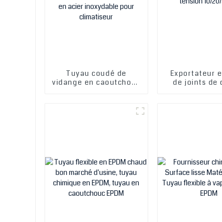
Tuyau coudé de
Exportateur e
vidange en caoutchouc
de joints de
moulé en silicone,
prémoulés EP
résistant à la chaleur,
tension 10/2
fabriqué en usine,
avec collier de serrage
en acier inoxydable
pour climatiseur