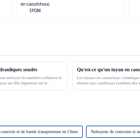
drauliques soudés
Qu'est-ce qu'un tuyau en cao
ur nettoyer les matières collantes et
Les tuyaux en caoutchouc céramique 
l joue un rôle important sur le
résister aux conditions extrêmes des a
conventionnels peuvent tomber en p
 courroie et de bande transporteuse en Chine
Nettoyeur de courroies et n