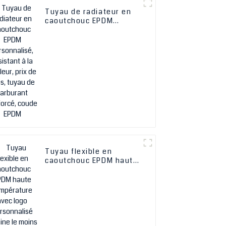
Tuyau de radiateur en
caoutchouc EPDM
personnalisé, résistant
à la chaleur, prix de
gros, tuyau de
carburant renforcé,
coude EPDM
Tuyau flexible en
caoutchouc EPDM haute
température avec logo
personnalisé d'usine le
moins cher