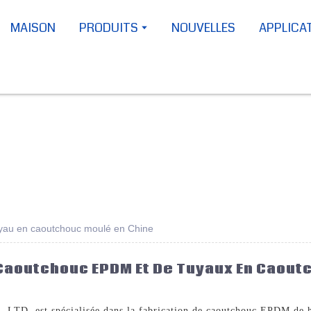
MAISON
PRODUITS
NOUVELLES
APPLICA
yau en caoutchouc moulé en Chine
 Caoutchouc EPDM Et De Tuyaux En Caou
est spécialisée dans la fabrication de caoutchouc EPDM de ha