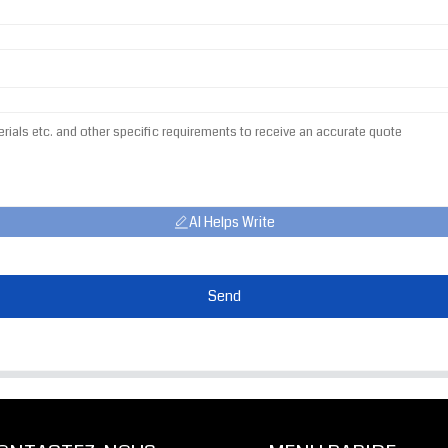
AI Helps Write
Send