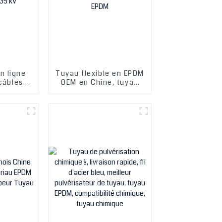
n ligne
Tuyau flexible en EPDM
 câbles
OEM en Chine, tuyau
DM haute
chimique en EPDM,
0/35 kV
tuyau en caoutchouc
EPDM