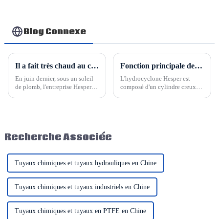
à soufflet métallique
en acier inoxydable -
HESPER
Blog Connexe
Il a fait très chaud au cours du mois de juin dernier
Fonction principale de l'hydrocyclone
En juin dernier, sous un soleil
L'hydrocyclone Hesper est
de plomb, l'entreprise Hesper
composé d'un cylindre creux
Rubber Plastic Co., Ltd. était
dans sa partie supérieure et d'un
en pleine effervescence au
cône inversé relié à ce cylindre
Shandong. De nombreux
dans sa partie inférieure. Ces
véhicules chargés de
deux éléments forment le
marchandises quittaient notre
cylindre de travail de
Recherche Associée
usine pour être acheminés vers
l'hydrocyclone.
les ports et nos clients.
Tuyaux chimiques et tuyaux hydrauliques en Chine
Tuyaux chimiques et tuyaux industriels en Chine
Tuyaux chimiques et tuyaux en PTFE en Chine