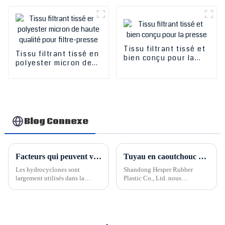
prix réduit
Tissu filtrant tissé et
Tissu filtrant tissé en
bien conçu pour la
polyester micron de
presse
haute qualité pour
filtre-presse
Blog Connexe
Facteurs qui peuvent vous aider à trouver le bon hydrocyclone
Tuyau en caoutchouc pour dragage par aspiration Hesper
Les hydrocyclones sont
Shandong Hesper Rubber
largement utilisés dans la
Plastic Co., Ltd. nous
production industrielle et
fournissons divers tuyaux en
constituent l'un des produits en
caoutchouc, le tuyau en
polyuréthane d'Hesper. Par
caoutchouc de dragage par
exemple, dans le domaine du
aspiration est un type de tuyau
broyage du minerai, ils sont
en caoutchouc de grand