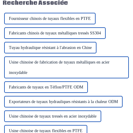
Recherche Associée
utilisés pour la classification…
diamètre. Il est principalement
utilisé pour le rejet de boue,
d'eau de mer...
Fournisseur chinois de tuyaux flexibles en PTFE
Fabricants chinois de tuyaux métalliques tressés SS304
Tuyau hydraulique résistant à l'abrasion en Chine
Usine chinoise de fabrication de tuyaux métalliques en acier
inoxydable
Fabricants de tuyaux en Téflon/PTFE ODM
Exportateurs de tuyaux hydrauliques résistants à la chaleur ODM
Usine chinoise de tuyaux tressés en acier inoxydable
Usine chinoise de tuyaux flexibles en PTFE