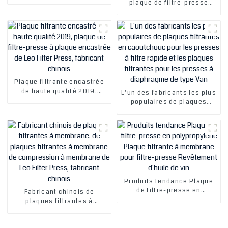
de filtre-presse encastrée
plaque de filtre-presse
de Leo Filter Press,
encastrée, prix le plus bas
fabricant chinois
de Leo Filter Press,
fabricant chinois
Plaque filtrante encastrée
de haute qualité 2019,
L'un des fabricants les plus
plaque de filtre-presse à
populaires de plaques
plaque encastrée de Leo
filtrantes en caoutchouc
Filter Press, fabricant
pour les presses à filtre
chinois
rapide et les plaques
filtrantes pour les presses
à diaphragme de type Van
Produits tendance Plaque
de filtre-presse en
Fabricant chinois de
polypropylène Plaque
plaques filtrantes à
filtrante à membrane pour
membrane, de plaques
filtre-presse Revêtement
filtrantes à membrane de
d'huile de vin