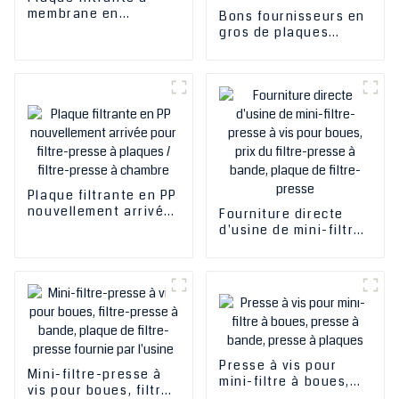
membrane en
Bons fournisseurs en
polypropylène pour
gros de plaques
filtre-presse,
filtrantes à membrane
revêtement d'huile de
pour filtre-presse à
vin
membrane
fonctionnant avec
une plaque encastrée
de Leo Filter Press
Plaque filtrante en PP
nouvellement arrivée
Fourniture directe
pour filtre-presse à
d'usine de mini-filtre-
plaques / filtre-
presse à vis pour
presse à chambre
boues, prix du filtre-
presse à bande,
plaque de filtre-
presse
Presse à vis pour
Mini-filtre-presse à
mini-filtre à boues,
vis pour boues, filtre-
presse à bande,