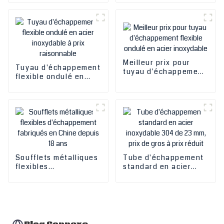
inoxydable haute
en acier inoxydable
pression de haute
ondulé à double
réputation pour
couche tressé
sports mécaniques
avec revêtement lisse
Meilleur prix pour
Tuyau d'échappement
tuyau d'échappement
flexible ondulé en
flexible ondulé en
acier inoxydable à
acier inoxydable
prix raisonnable
Soufflets métalliques
Tube d'échappement
flexibles
standard en acier
d'échappement
inoxydable 304 de 23
fabriqués en Chine
mm, prix de gros à
depuis 18 ans
prix réduit