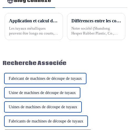
Blog Connexe
Application et calcul de longueur pour tuyau métallique flexible
Différences entre les compensateurs de dilatation à soufflet et les tuyaux métalliques flexibles
Les tuyaux métalliques
Notre société (Shandong
peuvent être longs ou courts,
Hesper Rubber Plastic, Co.,
mais les tuyaux en acier
Ltd.) produit et fournit des
inoxydable posent souvent de
joints de dilatation à soufflet
nombreux problèmes en raison
(appartenant à nos joints de
d'une longueur inadaptée en
dilatation métalliques) et des
conditions de travail. Par
tuyaux métalliques flexibles
Recherche Associée
exemple, si le tuyau est trop
(appartenant à nos tuyaux
long…
métalliques). Les deux cor...
Fabricant de machines de découpe de tuyaux
Usine de machines de découpe de tuyaux
Usines de machines de découpe de tuyaux
Fabricants de machines de découpe de tuyaux