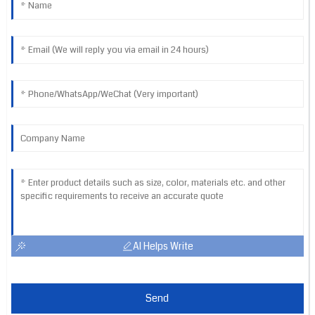
AI Helps Write
Send