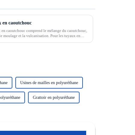
x en caoutchouc
ux en caoutchouc comprend le mélange du caoutchouc,
, le moulage et la vulcanisation. Pour les tuyaux en
de différentes tailles,...
thane
Usines de mailles en polyuréthane
olyuréthane
Grattoir en polyuréthane