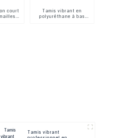
son court
Tamis vibrant en
mailles
polyuréthane à bas
0,125 mm,
prix en Chine - HESPER
uréthane
Tamis vibrant
professionnel en