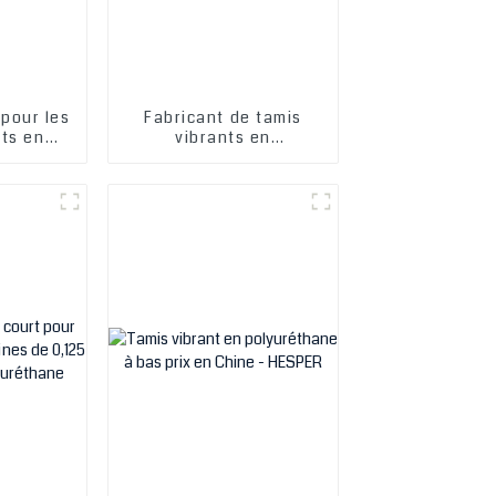
f pour les
Fabricant de tamis
nts en
vibrants en
e, les
polyuréthane, plaques
misage à
de tamisage à mailles
 tamis à
pour tamisage de
de
déshydratation
tion