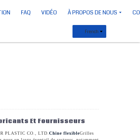
TION
FAQ
VIDÉO
À PROPOS DE NOUS
CO
French
abricants Et Fournisseurs
BBER PLASTIC CO., LTD.
Chine flexible
Grilles
aux pour un large éventail de secteurs, notamment