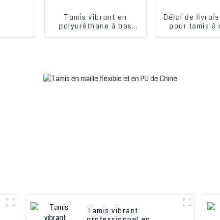
Tamis vibrant en
Délai de livrai
polyuréthane à bas
pour tamis à 
prix, plaques de
ultrafines de 
tamisage à mailles
tamis en poly
pour déshydratation
Tamis vibrant
professionnel en