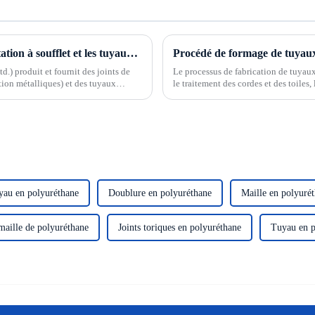
Différences entre les compensateurs de dilatation à soufflet et les tuyaux métalliques flexibles
Procédé de formage de tuyau
.) produit et fournit des joints de
Le processus de fabrication de tuya
ation métalliques) et des tuyaux
le traitement des cordes et des toiles
ques). Les deux cor...
caoutchouc de différentes structures et 
yau en polyuréthane
Doublure en polyuréthane
Maille en polyuré
maille de polyuréthane
Joints toriques en polyuréthane
Tuyau en p