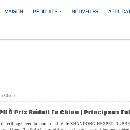
MAISON
PRODUITS
NOUVELLES
APPLICA
 de Chine
PU À Prix Réduit En Chine | Principaux F
soins de criblage avec la haute qualité de SHANDONG HESPER RU
ts offrent flexibilité, durabilité et précision, ce qui les rend idé