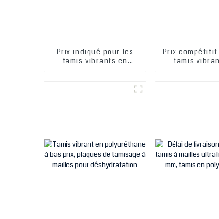
Prix ​​indiqué pour les
Prix ​​compétiti
tamis vibrants en
tamis vibra
polyuréthane, les
polyuréthan
plaques de tamisage à
plaques de ta
mailles et les tamis à
mailles et les
mailles de
mailles 
déshydratation
déshydrata