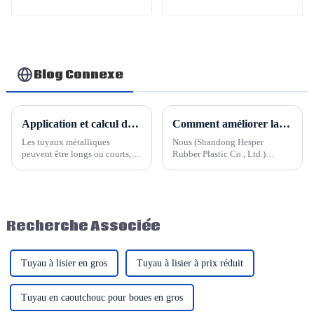
produits chimiques
prix
résistants aux
intempéries (tuyaux
EPDM)
Blog Connexe
Application et calcul de longueur pour tuyau métallique flexible
Comment améliorer la durée de vie des tuyaux en caoutchouc de sablage
Les tuyaux métalliques
Nous (Shandong Hesper
peuvent être longs ou courts,
Rubber Plastic Co., Ltd.)
mais les tuyaux en acier
fabriquons divers produits en
inoxydable posent souvent de
caoutchouc, comme le tuyau en
nombreux problèmes en raison
caoutchouc de sablage qui est
d'une longueur inadaptée en
l'un de nos produits de tuyau
conditions de travail. Par
en caoutchouc. Le tuyau de
Recherche Associée
exemple, si le tuyau est trop
sablage résistant à l'usure est la
long…
pièce d'usure du ...
Tuyau à lisier en gros
Tuyau à lisier à prix réduit
Tuyau en caoutchouc pour boues en gros