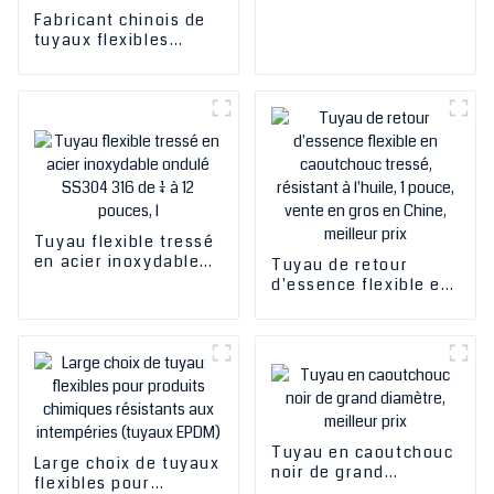
inoxydable 304 de 23
Fabricant chinois de
mm, prix de gros à
tuyaux flexibles
prix réduit
tressés en acier
inoxydable ondulé
SS304 316 de 1/4 à 12
pouces pour le
refroidissement ou le
chauffage de la
vapeur, des
hydrocarbures et des
gaz^
Tuyau flexible tressé
en acier inoxydable
Tuyau de retour
ondulé SS304 316 de
d'essence flexible en
1/4 à 12 pouces, l'un
caoutchouc tressé,
des plus populaires
résistant à l'huile, 1
en Chine, pour le
pouce, vente en gros
refroidissement ou le
en Chine, meilleur
chauffage de la
prix
vapeur, des
hydrocarbures et des
gaz^
Tuyau en caoutchouc
Large choix de tuyaux
noir de grand
flexibles pour
diamètre, meilleur