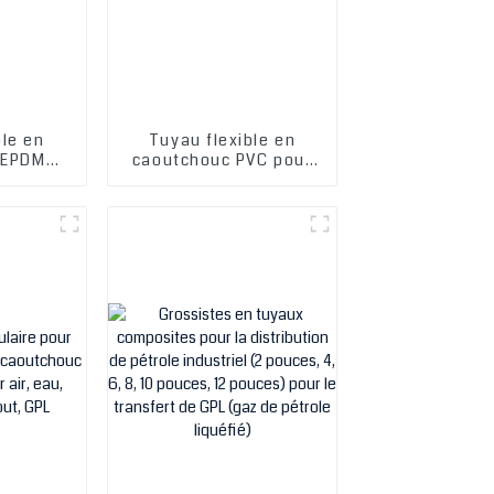
ble en
Tuyau flexible en
 EPDM
caoutchouc PVC pour
 chaleur
gaz naturel, haute
 prix de
pression, résistant à la
hine
soudure GPL, qualité
supérieure