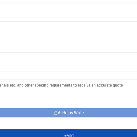
AI Helps Write
Send