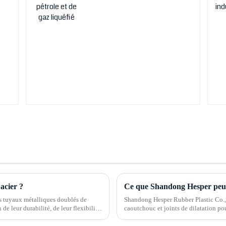
acier ?
Ce que Shandong Hesper peut 
és tuyaux métalliques doublés de
Shandong Hesper Rubber Plastic Co., 
de leur durabilité, de leur flexibilité
caoutchouc et joints de dilatation po
pératures élevées.
Hesper peut également personnaliser d