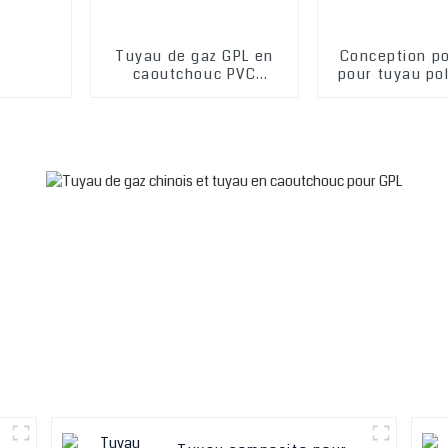
Tuyau de gaz GPL en
Conception po
caoutchouc PVC
pour tuyau po
renforcé polyvalent
en caoutcho
d'excellente qualité
renforcé pour 
pour air, eau,
carburant, maz
carburant, mazout