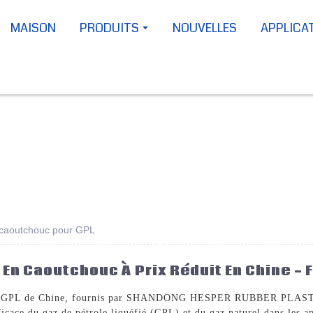
MAISON
PRODUITS
NOUVELLES
APPLICA
n caoutchouc pour GPL
 En Caoutchouc À Prix Réduit En Chine -
our GPL de Chine, fournis par SHANDONG HESPER RUBBER PLASTIC 
fficace du gaz de pétrole liquéfié (GPL) et du gaz naturel dans les a