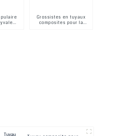
pulaire
Grossistes en tuyaux
lyvalent
composites pour la
uc PVC
distribution de pétrole
air, eau,
industriel (2 pouces, 4,
out, GPL
6, 8, 10 pouces, 12
pouces) pour le
transfert de GPL (gaz
de pétrole liquéfié)