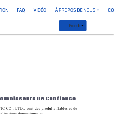
TION
FAQ
VIDÉO
À PROPOS DE NOUS
CO
French
 Fournisseurs De Confiance
CO., LTD., sont des produits fiables et de
pplications domestiques et