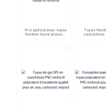
Prix ​​spécial pour tuyau
Tuyau flexi
flexible haute pression
caoutchouc
en acier inoxydable
résistant à la
pour gaz GPL, 8,5 mm, 9
pour gaz GPL,
mm, 9,5 mm, 10 mm, 17
gros en C
mm, tressé et renforcé