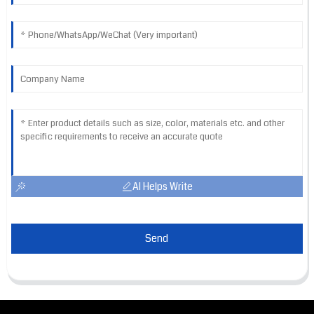
AI Helps Write
Send