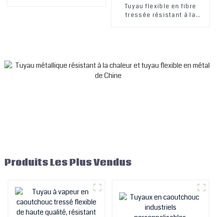
résistante à l'usure, avec
Tuyau flexible en fibre
tuyau en caoutchouc et
tressée résistant à la
tissu, prix de gros en Chine
chaleur et à la vapeur haute
pression, vente en gros en
Chine, tuyau flexible en
caoutchouc industriel,
tuyau d'eau, tuyau d'air
Produits Les Plus Vendus