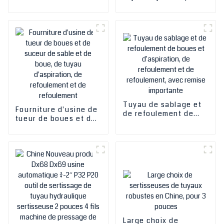
hydrauliques pour
prix le plus bas en
exportateur en ligne
Chine, offre spéciale,
12 jeux de matrices
gratuites (1/4" ~ 2"),
certifiée CE
Tuyau de sablage et
Fourniture d'usine de
de refoulement de
tueur de boues et de
boues et d'aspiration,
suceur de sable et de
de refoulement et de
boue, de tuyau
refoulement, avec
d'aspiration, de
remise importante
refoulement et de
refoulement
Large choix de