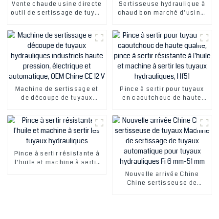
Vente chaude usine directe
Sertisseuse hydraulique à
outil de sertissage de tuyau
chaud bon marché d'usine,
de gaz pince à sertir de
presse à sertir pour tuyaux
tuyau CA pince à sertir de fil
de climatisation, machine à
hydraulique pince à sertir
sertir pour tuyaux de
de tuyau hydraulique
climatisation à vendre
manuelle
Machine de sertissage et
Pince à sertir pour tuyaux
de découpe de tuyaux
en caoutchouc de haute
hydrauliques industriels
qualité, pince à sertir
haute pression, électrique
résistante à l'huile et
et automatique, OEM Chine
machine à sertir les tuyaux
CE 12 V
hydrauliques, Hf51
Pince à sertir résistante à
l'huile et machine à sertir
les tuyaux hydrauliques
Nouvelle arrivée Chine
Chine sertisseuse de
tuyaux Machine de
sertissage de tuyaux
automatique pour tuyaux
hydrauliques Fi 6 mm-51