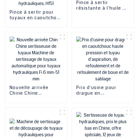
Pince à sertir
résistante à l'huile et
Pince à sertir pour
machine à sertir les
tuyaux en caoutchouc
tuyaux hydrauliques
de haute qualité,
pince à sertir
résistante à l'huile et
machine à sertir les
tuyaux hydrauliques,
Hf51
Nouvelle arrivée
Prix ​​d'usine pour
Chine Chine
drague en
sertisseuse de tuyaux
caoutchouc haute
Machine de
pression et tuyau
sertissage de tuyaux
d'aspiration, de
automatique pour
refoulement et de
tuyaux hydrauliques
refoulement de boue
Fi 6 mm-51 mm
et de sablage