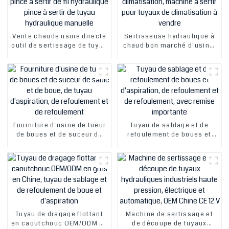
Vente chaude usine directe
Sertisseuse hydraulique à
outil de sertissage de tuyau
chaud bon marché d'usine,
de gaz pince à sertir de
presse à sertir pour tuyaux
tuyau CA pince à sertir de fil
de climatisation, machine à
hydraulique pince à sertir
sertir pour tuyaux de
de tuyau hydraulique
climatisation à vendre
manuelle
Fourniture d'usine de tueur
Tuyau de sablage et de
de boues et de suceur de
refoulement de boues et
sable et de boue, de tuyau
d'aspiration, de
d'aspiration, de
refoulement et de
refoulement et de
refoulement, avec remise
refoulement
importante
Tuyau de dragage flottant
Machine de sertissage et
en caoutchouc OEM/ODM en
de découpe de tuyaux