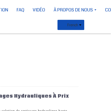
TION
FAQ
VIDÉO
À PROPOS DE NOUS
CO
French
sages Hydrauliques À Prix
lution de sertissage hydraulique haute