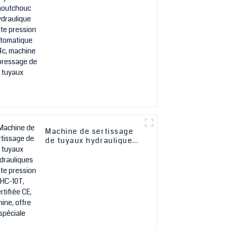
haute pression
automatique AA4c,
machine de pressage de
tuyaux
Machine de sertissage
de tuyaux hydrauliques
haute pression HC-10T,
certifiée CE, Chine,
offre spéciale