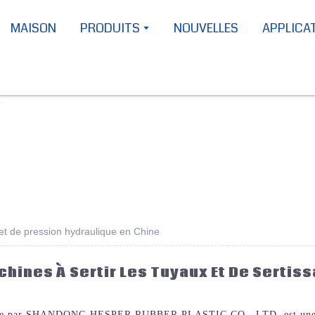
MAISON
PRODUITS
NOUVELLES
APPLICA
et de pression hydraulique en Chine
hines À Sertir Les Tuyaux Et De Sertis
posée par SHANDONG HESPER RUBBER PLASTIC CO., LTD. est une so