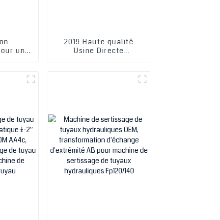
ion
2019 Haute qualité
pour une
Usine Directe
ertir
Sertisseuse De Tuyau
anuelle
Hydraulique Machine
ratique
De Sertissage Tuyau
Manuel Hydraulique
Parker Tuyau Machine
De Sertissage Prix