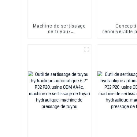
Machine de sertissage
Concept
de tuyaux
renouvelable 
hydrauliques à
machine à s
pression à prix
hydraulique m
compétitif fixe
efficace et p