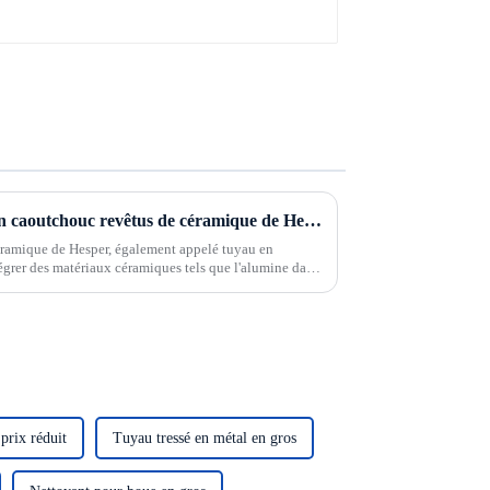
Caractéristiques des tuyaux en caoutchouc revêtus de céramique de Hesper
ramique de Hesper, également appelé tuyau en
égrer des matériaux céramiques tels que l'alumine dans
uc, ce qui a atteint l'objectif de résistance à l'usure...
prix réduit
Tuyau tressé en métal en gros