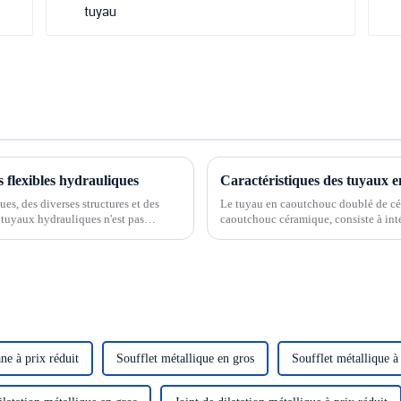
es flexibles hydrauliques
es, des diverses structures et des
Le tuyau en caoutchouc doublé de cé
s tuyaux hydrauliques n'est pas
caoutchouc céramique, consiste à int
 une utilisation correcte et...
la paroi intérieure du tuyau en caoutcho
e à prix réduit
Soufflet métallique en gros
Soufflet métallique à 