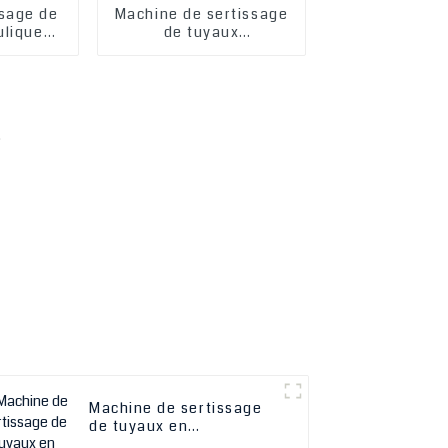
ssage de
Machine de sertissage
ulique
de tuyaux
4-2′′ P32
hydrauliques OEM,
M AA4c,
transformation
rtissage
d'échange d'extrémité
aulique,
AB pour machine de
ressage
sertissage de tuyaux
u
hydrauliques Fp120/140
Machine de sertissage
de tuyaux en
caoutchouc hydraulique