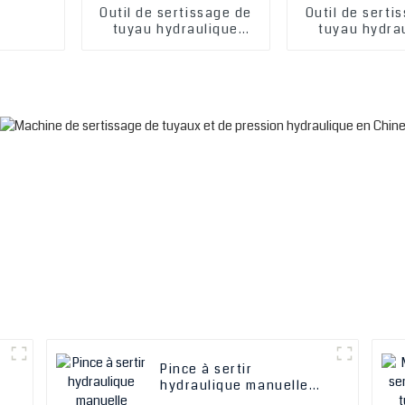
Outil de sertissage de
Outil de serti
tuyau hydraulique
tuyau hydra
automatique 1/4-2′′ P32
automatique 1/
P20, usine ODM AA4c,
P20, usine OD
machine de sertissage
machine de se
de tuyau hydraulique,
de tuyau hydr
machine de pressage
machine de p
de tuyau
de tuya
Pince à sertir
hydraulique manuelle
portable de 1" à 1,5" de