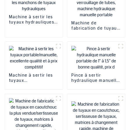
Machine à sertir les
tuyaux hydrauliques
Machine de
Dx68 (1/4′′-2′′) OEM
fabrication de tuyaux
Supply Manuel /
en caoutchouc
Machine à sertir les
personnalisée en
tuyaux / Machine à
usine / Sertisseuse
sertir les manchons
de tuyaux, matrices à
de tuyaux
changement rapide,
hydrauliques
machine de
verrouillage de tubes,
machine hydraulique
Machine à sertir les
manuelle portable
Pince à sertir
tuyaux
hydraulique manuelle
portable/manuelle,
portable de 1" à 1,5"
excellente qualité et
de bonne qualité, prix
à prix compétitif
d'usine bas, pour
tuyaux d'huile de
frein, machine à sertir
hydraulique