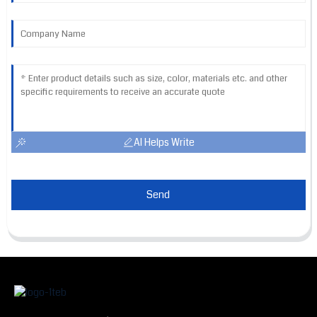
AI Helps Write
Send