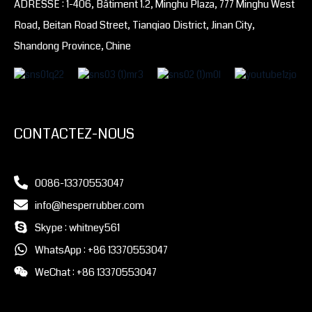
ADRESSE : 1-406, Bâtiment 1.2, Minghu Plaza, 777 Minghu West
Road, Beitan Road Street, Tianqiao District, Jinan City,
Shandong Province, Chine
CONTACTEZ-NOUS
0086-13370553047
info@hesperrubber.com
Skype : whitney561
WhatsApp : +86 13370553047
WeChat : +86 13370553047