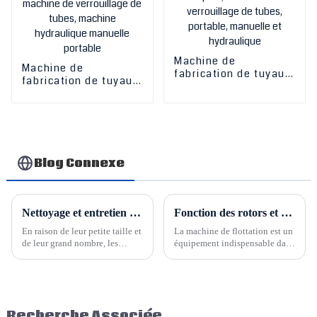
Machine de
Machine de
fabrication de tuyaux
fabrication de tuyaux
en caoutchouc,
en caoutchouc la plus
sertisseuse de
vendue/sertisseuse
tuyaux, matrices à
de tuyaux, matrices à
changement rapide,
changement rapide,
machine de
machine de
verrouillage de tubes,
verrouillage de tubes,
Blog Connexe
portable, manuelle et
machine hydraulique
hydraulique
manuelle portable
Nettoyage et entretien des tuyaux métalliques flexibles
Fonction des rotors et des stators pour la machine de flottation
En raison de leur petite taille et
La machine de flottation est un
de leur grand nombre, les
équipement indispensable dans
tuyaux métalliques sont
le traitement des minéraux, et
difficiles à nettoyer et à
la roue (également appelée
entretenir. Cependant, sans
rotor) et la plaque de
nettoyage et détartrage, leur
recouvrement (également
durée de vie est réduite.
appelée stator) sont les
Recherche Associée
composants principaux. Les