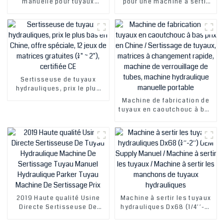
manuelle pour tuyaux
pour une machine à sertir
hydrauliques haute
hydraulique manuelle
pression, nouveau produit
efficace et pratique
chinois, CE ISO
Sertisseuse de tuyaux
hydrauliques, prix le plus
bas en Chine, offre
Machine de fabrication de
spéciale, 12 jeux de
tuyaux en caoutchouc à bas
matrices gratuites (1/4" ~
prix en Chine / Sertissage
2"), certifiée CE
de tuyaux, matrices à
changement rapide,
machine de verrouillage de
tubes, machine hydraulique
manuelle portable
2019 Haute qualité Usine
Machine à sertir les tuyaux
Directe Sertisseuse De
hydrauliques Dx68 (1/4′′-2′
Tuyau Hydraulique Machine
′) OEM Supply Manuel /