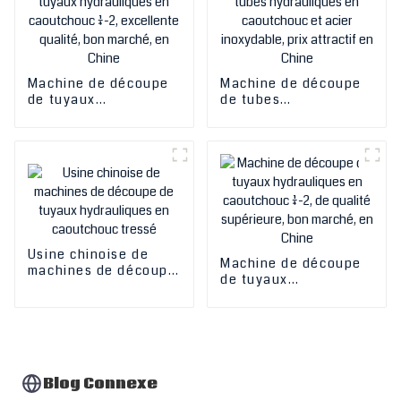
poussière, pour les
ventes
Machine de découpe
Machine de découpe
de tuyaux
de tubes
hydrauliques en
hydrauliques en
caoutchouc 1/4-2,
caoutchouc et acier
excellente qualité,
inoxydable, prix
bon marché, en Chine
attractif en Chine
Usine chinoise de
Machine de découpe
machines de découpe
de tuyaux
de tuyaux
hydrauliques en
hydrauliques en
caoutchouc 1/4-2, de
caoutchouc tressé
qualité supérieure,
bon marché, en Chine
Blog Connexe