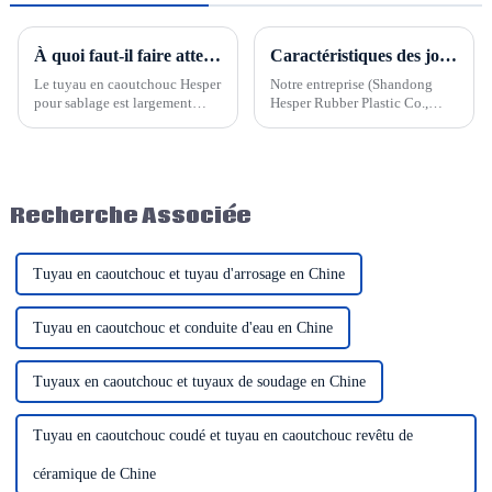
À quoi faut-il faire attention lors de l'utilisation d'un tuyau en caoutchouc pour sablage
Caractéristiques des joints de dilatation en tissu
Le tuyau en caoutchouc Hesper
Notre entreprise (Shandong
pour sablage est largement
Hesper Rubber Plastic Co.,
utilisé dans l'industrie et la
Ltd.) fabrique divers types de
construction. Il est
joints de dilatation :
principalement utilisé pour le
métalliques et non métalliques.
transport de fluides tels que
Pour nos joints de dilatation
l'air, l'eau et les abrasifs lors des
non métalliques, nous
Recherche Associée
opérations de sablage.
proposons…
Tuyau en caoutchouc et tuyau d'arrosage en Chine
Tuyau en caoutchouc et conduite d'eau en Chine
Tuyaux en caoutchouc et tuyaux de soudage en Chine
Tuyau en caoutchouc coudé et tuyau en caoutchouc revêtu de
céramique de Chine