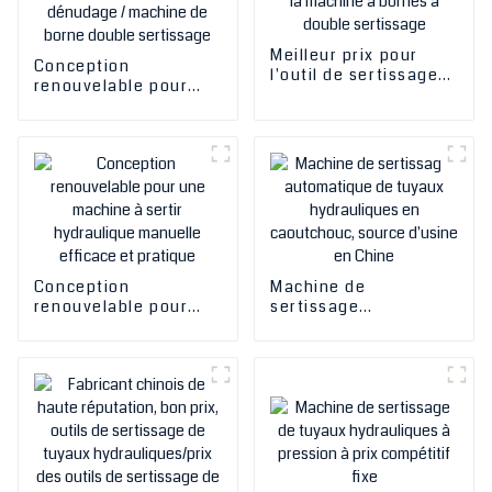
Meilleur prix pour
Conception
l'outil de sertissage
renouvelable pour
de tuyaux / la
outil de sertissage de
machine de
tuyaux / machine de
sertissage à dénuder
sertissage de
/ la pince à sertir / la
dénudage /
machine à bornes à
sertisseuse de
double sertissage
dénudage / machine
de borne double
sertissage
Conception
Machine de
renouvelable pour
sertissage
une machine à sertir
automatique de
hydraulique manuelle
tuyaux hydrauliques
efficace et pratique
en caoutchouc,
source d'usine en
Chine