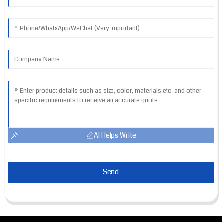
AI Helps Write
Send