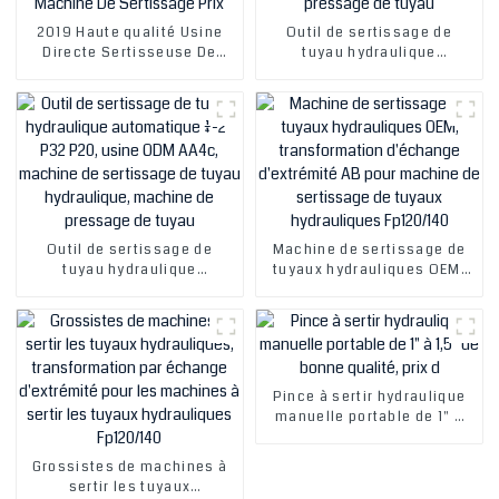
2019 Haute qualité Usine
Outil de sertissage de
Directe Sertisseuse De
tuyau hydraulique
Tuyau Hydraulique Machine
automatique 1/4-2′′ P32
De Sertissage Tuyau
P20, usine ODM AA4c,
Manuel Hydraulique Parker
machine de sertissage de
Tuyau Machine De
tuyau hydraulique, machine
Sertissage Prix
de pressage de tuyau
Outil de sertissage de
Machine de sertissage de
tuyau hydraulique
tuyaux hydrauliques OEM,
automatique 1/4-2′′ P32
transformation d'échange
P20, usine ODM AA4c,
d'extrémité AB pour
machine de sertissage de
machine de sertissage de
tuyau hydraulique, machine
tuyaux hydrauliques
de pressage de tuyau
Fp120/140
Pince à sertir hydraulique
manuelle portable de 1" à
1,5" de bonne qualité, prix
d'usine bas, pour tuyaux
Grossistes de machines à
d'huile de frein, machine à
sertir les tuyaux
sertir hydraulique