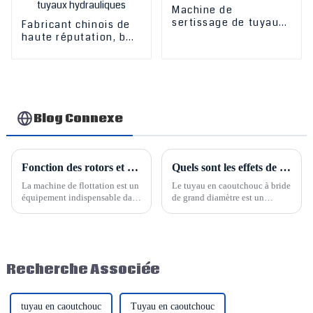
Machine de
sertissage de tuyaux
Fabricant chinois de
hydrauliques à
haute réputation, bon
pression à prix
prix, outils de
compétitif fixe
sertissage de tuyaux
hydrauliques/prix des
outils de sertissage
de tuyaux
hydrauliques
Blog Connexe
Fonction des rotors et des stators pour la machine de flottation
Quels sont les effets de l'utilisation du tuyau en caoutchouc de grand diamètre Hesper ?
La machine de flottation est un
Le tuyau en caoutchouc à bride
équipement indispensable dans
de grand diamètre est un
le traitement des minéraux, et
accessoire de raccordement
la roue (également appelée
largement utilisé dans la
rotor) et la plaque de
production industrielle. Il offre
recouvrement (également
une bonne flexibilité et une
appelée stator) sont les
bonne résistance à la pression,
Recherche Associée
composants principaux. Les
ainsi qu'une grande résistance
rotors en polyuréthane...
de connexion et...
tuyau en caoutchouc
Tuyau en caoutchouc