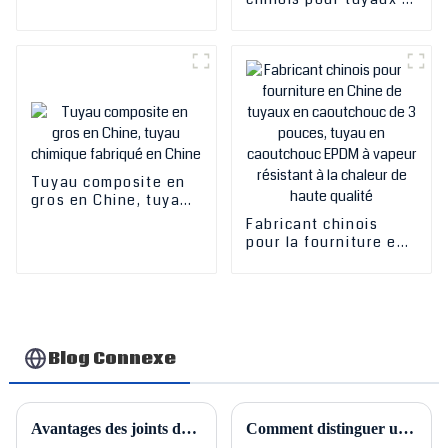
revêtement
fournisseur
vapeur fabriqués en
céramique
professionnel en
Chine Tuyau en
Chine
caoutchouc tressé en
tissu résistant aux
hautes températures
Tuyau composite en
gros en Chine, tuyau
chimique fabriqué en
Fabricant chinois
Chine
pour la fourniture en
Chine de tuyaux en
caoutchouc de 3
pouces, tuyau en
caoutchouc EPDM à
vapeur résistant à la
chaleur de haute
Blog Connexe
qualité
Avantages des joints de dilatation métalliques revêtus de PTFE
Comment distinguer un joint de démontage rigide d'un joint de démontage non rigide d'autres aspects