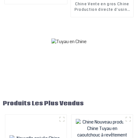
industriels polyvalents,
Chine Vente en gros Chine
tuyaux d'huile, tuyaux de
Production directe d'usine
vapeur haute température
de tuyaux en céramique
isolants de haute qualité
Tuyau en céramique en
caoutchouc de retour
d'huile Tuyau en fil d'acier
résistant à l'usure
Produits Les Plus Vendus