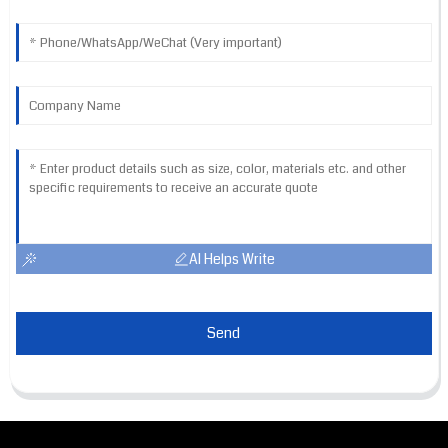
AI Helps Write
Send