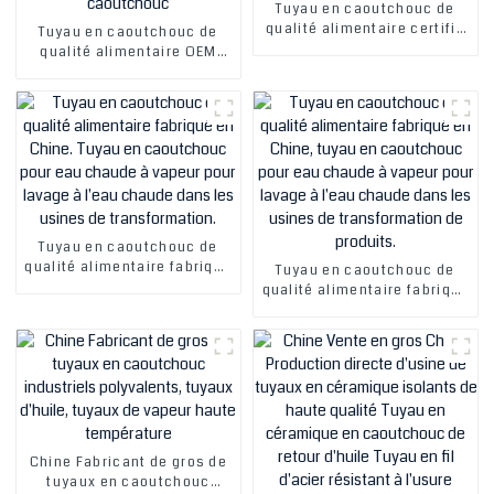
Tuyau en caoutchouc de
qualité alimentaire certifié
Tuyau en caoutchouc de
IOS fabriqué en Chine Tuyau
qualité alimentaire OEM
en caoutchouc pour eau
personnalisé fabriqué en
chaude à vapeur pour
Chine Tuyau en caoutchouc
lavage à l'eau chaude dans
à vapeur d'eau chaude en
les usines de
Chine pour le lavage à l'eau
transformation de produits
chaude dans les bonnes
Tuyau en caoutchouc
usines de transformation
Tuyau en caoutchouc
Tuyau en caoutchouc de
qualité alimentaire fabriqué
Tuyau en caoutchouc de
en Chine. Tuyau en
qualité alimentaire fabriqué
caoutchouc pour eau
en Chine, tuyau en
chaude à vapeur pour
caoutchouc pour eau
lavage à l'eau chaude dans
chaude à vapeur pour
les usines de
lavage à l'eau chaude dans
transformation.
les usines de
transformation de produits.
Chine Fabricant de gros de
tuyaux en caoutchouc