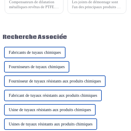
Compensateurs de dilatation
Les joints de démontage sont
métalliques revêtus de PTFE.
l'un des principaux produits de
Leur corps extérieur est un
nos compensateurs de
soufflet métallique en acier
dilatation Hesper. Les joints de
inoxydable ou un manchon
démontage rigides et non
tressé, et leur intérieur est
rigides sont deux types de
revêtu de PTFE. Ils résistent à
joints courants.
Recherche Associée
diverses concentrations d'acide,
de bases et de sel.
Fabricants de tuyaux chimiques
Fournisseurs de tuyaux chimiques
Fournisseur de tuyaux résistants aux produits chimiques
Fabricant de tuyaux résistants aux produits chimiques
Usine de tuyaux résistants aux produits chimiques
Usines de tuyaux résistants aux produits chimiques