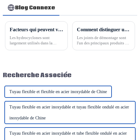
produits chimiques
Blog Connexe
Facteurs qui peuvent vous aider à trouver le bon hydrocyclone
Comment distinguer un joint de démontage rigide d'un joint de démontage non rigide d'autres aspects
Les hydrocyclones sont
Les joints de démontage sont
largement utilisés dans la
l'un des principaux produits de
production industrielle et
nos compensateurs de
constituent l'un des produits en
dilatation Hesper. Les joints de
polyuréthane d'Hesper. Par
démontage rigides et non
exemple, dans le domaine du
rigides sont deux types de
broyage du minerai, ils sont
joints courants.
Recherche Associée
utilisés pour la classification…
Tuyau flexible et flexible en acier inoxydable de Chine
Tuyau flexible en acier inoxydable et tuyau flexible ondulé en acier
inoxydable de Chine
Tuyau flexible en acier inoxydable et tube flexible ondulé en acier