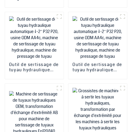
caoutchouc haute
Sertisseuse De Tuyau
pression et tuyau
Hydraulique Machine
d'aspiration, de
De Sertissage Tuyau
refoulement et de
Manuel Hydraulique
refoulement de boue
Parker Tuyau Machine
et de sablage
De Sertissage Prix
Outil de sertissage de
Outil de sertissage de
tuyau hydraulique
tuyau hydraulique
automatique 1/4-2′′
automatique 1/4-2′′
P32 P20, usine ODM
P32 P20, usine ODM
AA4c, machine de
AA4c, machine de
sertissage de tuyau
sertissage de tuyau
hydraulique, machine
hydraulique, machine
de pressage de tuyau
de pressage de tuyau