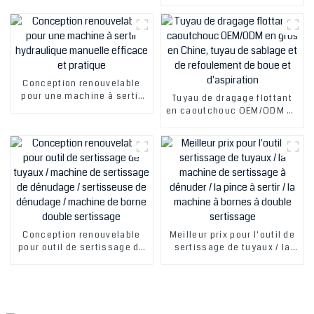
bas prix d'usine avec large
refoulement, avec remise
plage de sertissage.
importante
Machine à sertir les tubes
et tuyaux. Machine à sertir
les tuyaux.
Conception renouvelable
pour une machine à sertir
Tuyau de dragage flottant
hydraulique manuelle
en caoutchouc OEM/ODM en
efficace et pratique
gros en Chine, tuyau de
sablage et de refoulement
de boue et d'aspiration
Conception renouvelable
Meilleur prix pour l'outil de
pour outil de sertissage de
sertissage de tuyaux / la
tuyaux / machine de
machine de sertissage à
sertissage de dénudage /
dénuder / la pince à sertir /
sertisseuse de dénudage /
la machine à bornes à
machine de borne double
double sertissage
sertissage