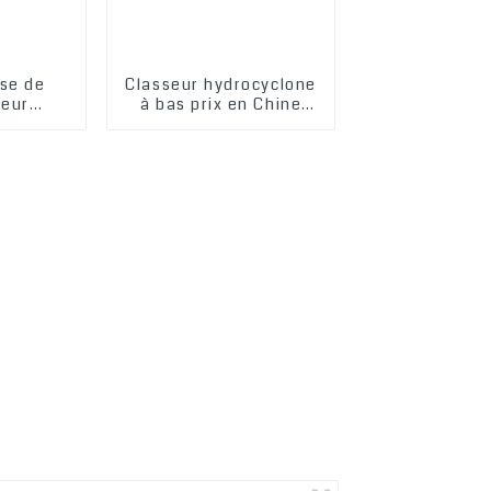
ise de
Classeur hydrocyclone
teur
à bas prix en Chine
 à haut
pour le traitement des
our le
boues et des boues
s boues
ues