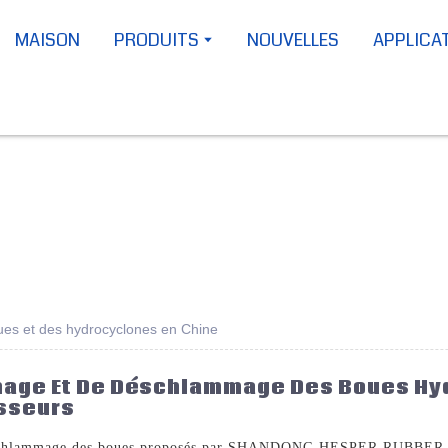
MAISON
PRODUITS
NOUVELLES
APPLICA
ues et des hydrocyclones en Chine
ge Et De Déschlammage Des Boues Hydr
sseurs
schlammage des boues proposés par SHANDONG HESPER RUBBER P