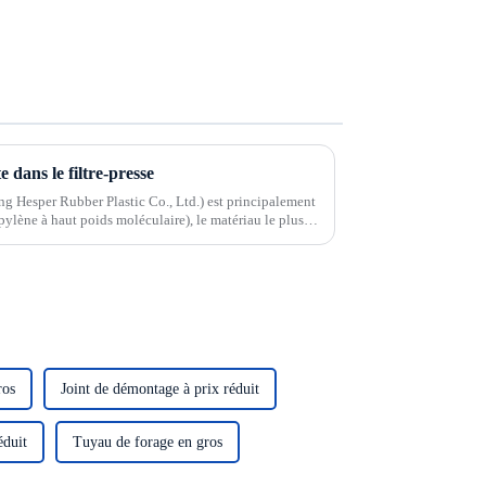
e dans le filtre-presse
ng Hesper Rubber Plastic Co., Ltd.) est principalement
ylène à haut poids moléculaire), le matériau le plus
fre une excellente résistance à la corrosion.
ros
Joint de démontage à prix réduit
éduit
Tuyau de forage en gros