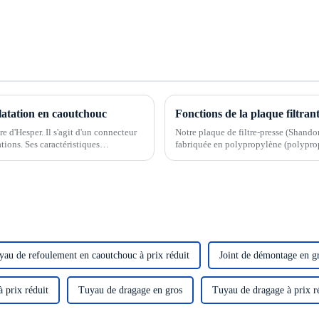
ilatation en caoutchouc
Fonctions de la plaque filtrant
e d'Hesper. Il s'agit d'un connecteur
Notre plaque de filtre-presse (Shando
tions. Ses caractéristiques
fabriquée en polypropylène (polyprop
couramment utilisé actuellement. Il of
yau de refoulement en caoutchouc à prix réduit
Joint de démontage en g
 prix réduit
Tuyau de dragage en gros
Tuyau de dragage à prix r