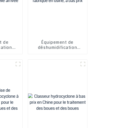
t de
Équipement de
cation
déshumidification
 à prix
Hydro Cyclone
velle
fabriqué en usine, à
e
bas prix