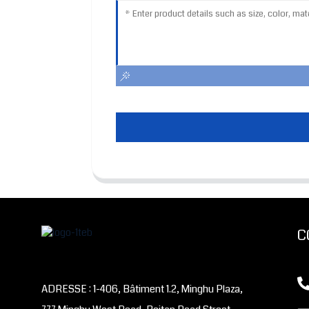
C
ADRESSE : 1-406, Bâtiment 1.2, Minghu Plaza,