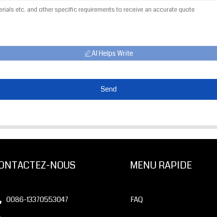
AI Helps Write
Send
ONTACTEZ-NOUS
MENU RAPIDE
0086-13370553047
FAQ