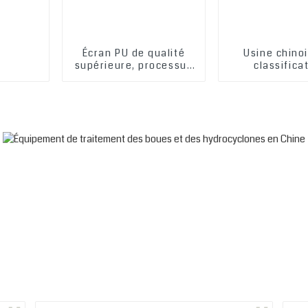
Écran PU de qualité
Usine chino
supérieure, processus
classifica
spécial, maille d'écran
hydrocyclone
autonettoyante anti-
rendement p
colmatage en
traitement de
polyuréthane
et des bo