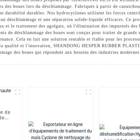
les des boues lors du déschlammage. Fabriqués à partir de caoutchouc
 durabilité durables. Nos hydrocyclones utilisent les forces centrif
i un déschlammage et une séparation solide-liquide efficaces. Ce proc
ux et le traitement des agrégats, où l'élimination des impuretés des 
ments de déschlammage des boues sont conçus pour traiter de grands
nance. Cela en fait une solution rentable et fiable pour les proces
ers la qualité et l'innovation, SHANDONG HESPER RUBBER PLASTIC
mmage des boues qui répondent aux besoins des industries modernes
ge de
de