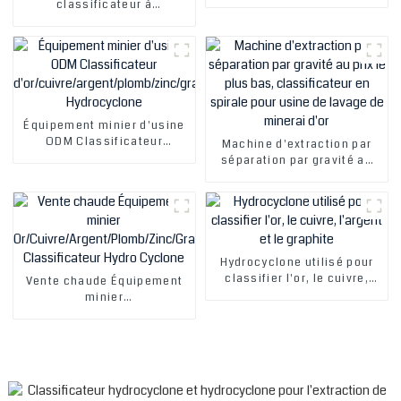
Or/Cuivre/Argent/Plomb/Zinc/G
classificateur à
Classificateur
vis/séparateur à haut
Hydrocyclone
déversoir pour minerai d'or,
de cuivre, d'argent, de
plomb, de zinc et de
graphite
Équipement minier d'usine
ODM Classificateur
Machine d'extraction par
d'or/cuivre/argent/plomb/zinc/graphite
séparation par gravité au
Hydrocyclone
prix le plus bas,
classificateur en spirale
pour usine de lavage de
minerai d'or
Hydrocyclone utilisé pour
classifier l'or, le cuivre,
Vente chaude Équipement
l'argent et le graphite
minier
Or/Cuivre/Argent/Plomb/Zinc/Graphite
Classificateur Hydro
Cyclone