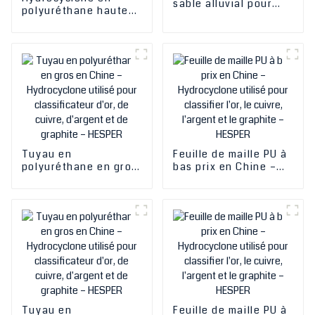
sable alluvial pour
polyuréthane haute
mines d'or,
définition Fx pour la
séparateur de sable,
classification du
filtre, cyclone,
sable, l'extraction de
séparateur
l'or, le lavage du
hydrocyclone pour
sable en
minerais d'or, de
polyuréthane, la
cuivre et de fer,
déshydratation, le
vente en gros en
séparateur
Chine
hydrocyclone
Tuyau en
Feuille de maille PU à
polyuréthane en gros
bas prix en Chine –
en Chine –
Hydrocyclone utilisé
Hydrocyclone utilisé
pour classifier l'or, le
pour classificateur
cuivre, l'argent et le
d'or, de cuivre,
graphite – HESPER
d'argent et de
graphite – HESPER
Tuyau en
Feuille de maille PU à