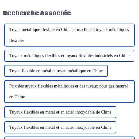
tuyaux, machine à boucler les
véhicules chargés de
tuyaux, machine à riveter les
marchandises quittaient notre
Recherche Associée
tuyaux, machine à rétrécir les
usine pour être acheminés vers
tuyaux, etc.), c'est une machine
les ports et nos clients.
hydraulique...
Tuyau métallique flexible en Chine et machine à tuyaux métalliques
flexibles
Tuyaux métalliques flexibles et tuyaux flexibles industriels en Chine
Tuyau flexible en métal et tuyau métallique en Chine
Prix ​​des tuyaux flexibles métalliques et des tuyaux pour gaz naturel
en Chine
Tuyaux flexibles en métal et en acier inoxydable de Chine
Tuyaux flexibles en métal et en acier inoxydable en Chine