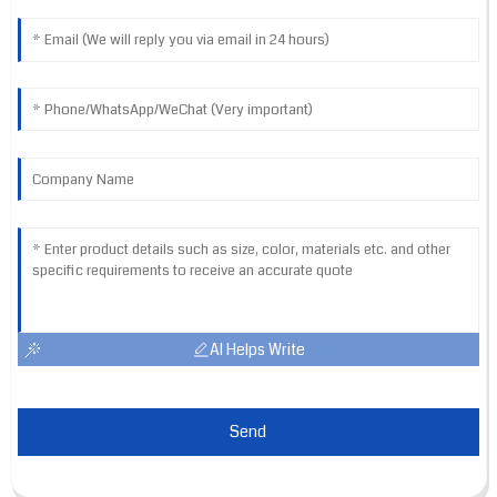
AI Helps Write
Send