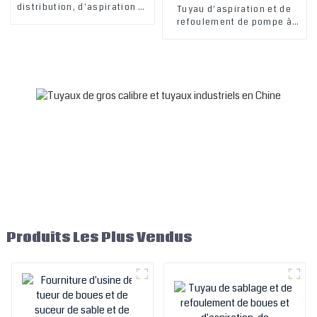
distribution, d'aspiration et
Tuyau d'aspiration et de
de refoulement de boues de
refoulement de pompe à
dragage flottant de grand
eau en caoutchouc robuste
diamètre d'excellente
de grand diamètre de 1,5 2 3
qualité
4 6 8 10 12 pouces fabriqué
en usine et vendu à chaud
Produits Les Plus Vendus