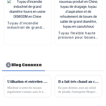
Tuyau d'incendie
industriel de grand
diamètre fourni en
Tuyau flexible haute
usine OEM/ODM en
pression pour boues,
Chine
nouveau produit en
Chine, tuyau de
dragage, tuyau
d'aspiration et de
refoulement de boues
de sable de grand
Blog Connexe
diamètre, tuyau en
caoutchouc
Utilisation et entretien de la sertisseuse de tuyaux
Il a fait très chaud au cours du mois de juin dernier
Machine à sertir les tuyaux
En juin dernier, sous un soleil
(également connue sous le nom
de plomb, l'entreprise Hesper
de machine à verrouiller les
Rubber Plastic Co., Ltd. était
tuyaux, machine à presser les
en pleine effervescence au
tuyaux, machine à retenir les
Shandong. De nombreux