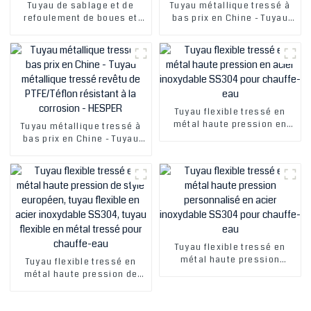
Tuyau de sablage et de
Tuyau métallique tressé à
refoulement de boues et
bas prix en Chine - Tuyau
d'aspiration, de
métallique tressé revêtu de
refoulement et de
PTFE/Téflon résistant à la
refoulement, avec remise
corrosion - HESPER
importante
Tuyau flexible tressé en
métal haute pression en
Tuyau métallique tressé à
acier inoxydable SS304
bas prix en Chine - Tuyau
pour chauffe-eau
métallique tressé revêtu de
PTFE/Téflon résistant à la
corrosion - HESPER
Tuyau flexible tressé en
métal haute pression
Tuyau flexible tressé en
personnalisé en acier
métal haute pression de
inoxydable SS304 pour
style européen, tuyau
chauffe-eau
flexible en acier inoxydable