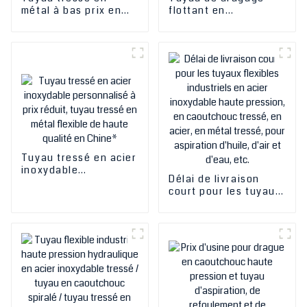
métal à bas prix en
flottant en
Chine - Tuyau flexible
caoutchouc OEM/ODM
en métal de qualité
en gros en Chine,
alimentaire et
tuyau de sablage et
assemblages de
de refoulement de
tuyaux - HESPER
boue et d'aspiration
Tuyau tressé en acier
inoxydable
Délai de livraison
personnalisé à prix
court pour les tuyaux
réduit, tuyau tressé
flexibles industriels
en métal flexible de
en acier inoxydable
haute qualité en
haute pression, en
Chine*
caoutchouc tressé,
en acier, en métal
tressé, pour
aspiration d'huile,
d'air et d'eau, etc.