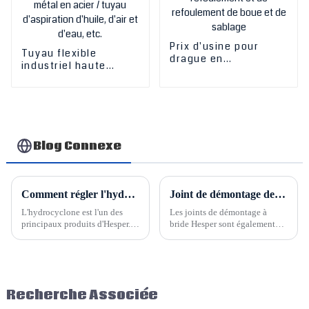
Prix ​​d'usine pour
Tuyau flexible
drague en
industriel haute
caoutchouc haute
pression hydraulique
pression et tuyau
en acier inoxydable
d'aspiration, de
tressé / tuyau en
refoulement et de
caoutchouc spiralé /
refoulement de boue
tuyau tressé en métal
et de sablage
en acier / tuyau
Blog Connexe
d'aspiration d'huile,
d'air et d'eau, etc.
Comment régler l'hydrocyclone Hesper
Joint de démontage de bride Hesper
L'hydrocyclone est l'un des
Les joints de démontage à
principaux produits d'Hesper.
bride Hesper sont également
Nous pouvons concevoir et
appelés compensateurs, joints
produire des cyclones adaptés
de démontage télescopiques et
ou des groupes complets
compensateurs. Le dispositif
d'hydrocyclones selon vos
télescopique peut se dilater et
besoins. Le cyclone est un
se contracter axialement dans
Recherche Associée
séparateur couramment utilisé...
une certaine plage, et…