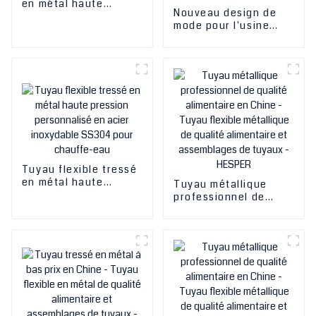
en métal haute
Nouveau design de
pression en acier
mode pour l'usine
inoxydable SS304
personnalisée SS304
pour chauffe-eau
316L en acier
inoxydable flexible
tressé tuyau
métallique bride
connexion tuyau
métallique flexible
tuyau
Tuyau flexible tressé
en métal haute
Tuyau métallique
pression personnalisé
professionnel de
en acier inoxydable
qualité alimentaire en
SS304 pour chauffe-
Chine - Tuyau flexible
eau
métallique de qualité
alimentaire et
assemblages de
tuyaux - HESPER