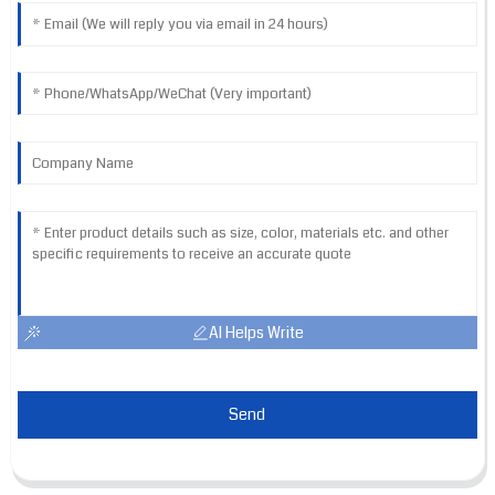
AI Helps Write
Send