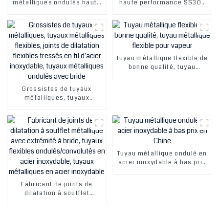
métalliques ondulés haute
haute performance SS304
performance SS304 SS316L
SS316L SS321 le plus vendu
Ss321 Tuyau métallique
Tuyau métallique ondulé
ondulé Tuyau métallique
Tuyau métallique flexible
flexible
Tuyau métallique flexible de
bonne qualité, tuyau
métallique flexible pour
vapeur
Grossistes de tuyaux
métalliques, tuyaux
métalliques flexibles,
joints de dilatation
flexibles tressés en fil
d'acier inoxydable, tuyaux
métalliques ondulés avec
bride
Tuyau métallique ondulé en
acier inoxydable à bas prix
en Chine
Fabricant de joints de
dilatation à soufflet
métallique avec extrémité à
bride, tuyaux flexibles