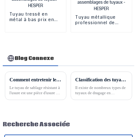
Tuyau tressé en
Tuyau métallique
métal à bas prix en
professionnel de
Chine - Tuyau flexible
qualité alimentaire en
en métal de qualité
Chine - Tuyau flexible
alimentaire et
métallique de qualité
assemblages de
alimentaire et
tuyaux - HESPER
assemblages de
tuyaux - HESPER
Blog Connexe
Comment entretenir le tuyau en caoutchouc de sablage Hesper
Classification des tuyaux en caoutchouc de grand diamètre
Le tuyau de sablage résistant à
Il existe de nombreux types de
l'usure est une pièce d'usure de
tuyaux de dragage en
la sableuse. Pour éviter toute
caoutchouc de grand diamètre,
interférence avec le travail, il
et leurs procédés techniques
est conseillé aux utilisateurs
diffèrent également. Des
d'acheter des tuyaux de sablage
tuyaux en caoutchouc de grand
résistants à l'usure
diamètre, aux structures et aux
Recherche Associée
supplémentaires comme pièces
squelettes variés, ont été...
de rechange.