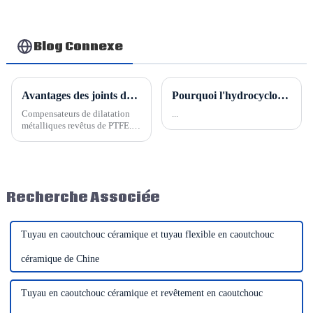
en usine à chaud 75-
qualité, plaque
95 Shore A
d'acier, cuivre et
nickel, guillotine à
bon prix
Blog Connexe
Avantages des joints de dilatation métalliques revêtus de PTFE
Pourquoi l'hydrocyclone Hesper a besoin d'un revêtement
Compensateurs de dilatation
...
métalliques revêtus de PTFE.
Leur corps extérieur est un
soufflet métallique en acier
inoxydable ou un manchon
tressé, et leur intérieur est
revêtu de PTFE. Ils résistent à
Recherche Associée
diverses concentrations d'acide,
de bases et de sel.
Tuyau en caoutchouc céramique et tuyau flexible en caoutchouc
céramique de Chine
Tuyau en caoutchouc céramique et revêtement en caoutchouc