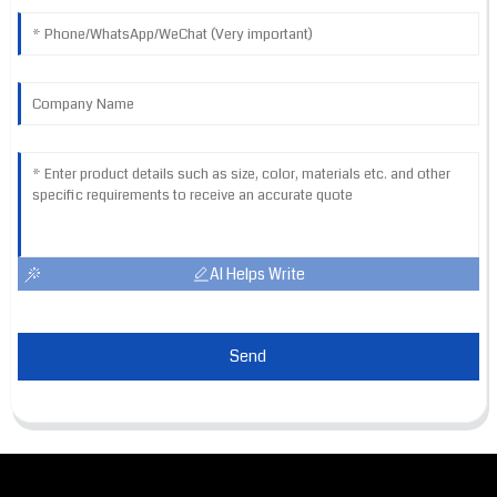
AI Helps Write
Send