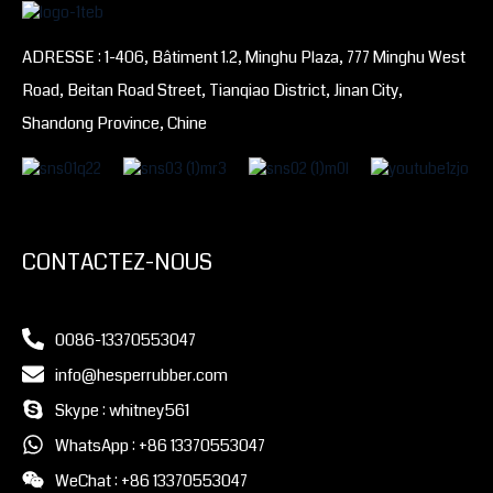
ADRESSE : 1-406, Bâtiment 1.2, Minghu Plaza, 777 Minghu West
Road, Beitan Road Street, Tianqiao District, Jinan City,
Shandong Province, Chine
CONTACTEZ-NOUS
0086-13370553047
info@hesperrubber.com
Skype : whitney561
WhatsApp : +86 13370553047
WeChat : +86 13370553047