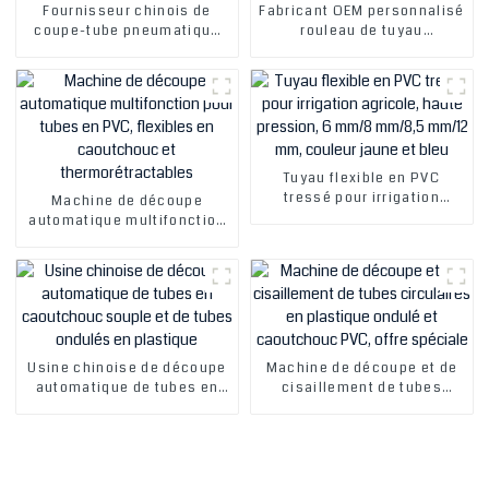
Fournisseur chinois de
Fabricant OEM personnalisé
coupe-tube pneumatique
rouleau de tuyau
pour tuyaux, nylon, PVC, PU,
d'alimentation en eau en
​​caoutchouc, silicone,
plastique noir résistant à la
plastique, outil de coupe,
corrosion de 3 à 7 mm
ciseaux
d'épaisseur
Tuyau flexible en PVC
tressé pour irrigation
Machine de découpe
agricole, haute pression, 6
automatique multifonction
mm/8 mm/8,5 mm/12 mm,
pour tubes en PVC, flexibles
couleur jaune et bleu
en caoutchouc et
thermorétractables
Usine chinoise de découpe
Machine de découpe et de
automatique de tubes en
cisaillement de tubes
caoutchouc souple et de
circulaires en plastique
tubes ondulés en plastique
ondulé et caoutchouc PVC,
offre spéciale