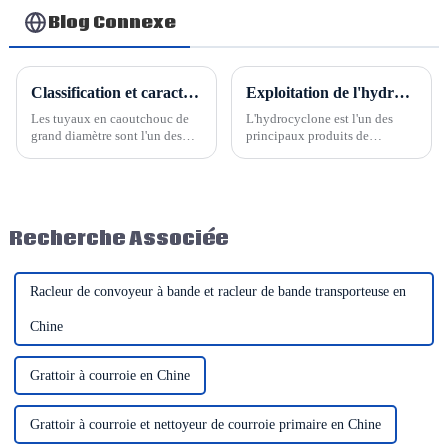
Blog Connexe
Classification et caractéristiques des tuyaux en caoutchouc de grand diamètre pour le déversement de boues et le dragage de sable
Exploitation de l'hydrocyclone Shandong Hesper
Les tuyaux en caoutchouc de
L'hydrocyclone est l'un des
grand diamètre sont l'un des
principaux produits de
types de tuyaux industriels
Shandong Hesper. Nous
fournis par Shandong Hesper. Il
pouvons fabriquer des cyclones
existe de nombreux types de
individuels, mais aussi
tuyaux de dragage de grand
concevoir et personnaliser des
diamètre et les processus
groupes d'hydrocyclones selon
Recherche Associée
techniques sont également
les besoins de nos clients.
différents.
Savez-vous comment…
Racleur de convoyeur à bande et racleur de bande transporteuse en
Chine
Grattoir à courroie en Chine
Grattoir à courroie et nettoyeur de courroie primaire en Chine