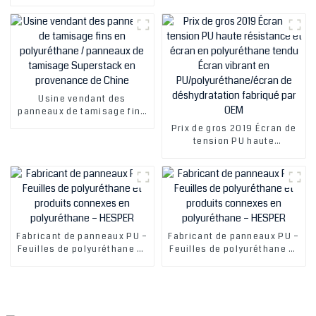
laminoir en polyuréthane,
rouleau en pierre pour
métal façonné, exigence du
client
Usine vendant des
panneaux de tamisage fins
en polyuréthane / panneaux
Prix ​​de gros 2019 Écran de
de tamisage Superstack en
tension PU haute
provenance de Chine
résistance et écran en
polyuréthane tendu Écran
vibrant en PU/polyuréthane/
écran de déshydratation
fabriqué par OEM
Fabricant de panneaux PU –
Fabricant de panneaux PU –
Feuilles de polyuréthane et
Feuilles de polyuréthane et
produits connexes en
produits connexes en
polyuréthane – HESPER
polyuréthane – HESPER