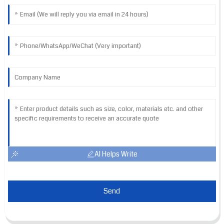
AI Helps Write
Send