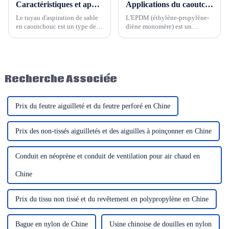
Caractéristiques et application du tuyau en caoutchouc d'aspiration de sable
Applications du caoutchouc EPDM
Le tuyau d'aspiration de sable
L'EPDM (éthylène-propylène-
en caoutchouc est un type de
diène monomère) est un
tuyau en caoutchouc résistant à
copolymère d'éthylène, de
l'usure, largement utilisé pour
propylène et d'une faible
absorber les impuretés telles
quantité de diènes non
que le limon, le sable et le
conjugués. Sa principale
gravier. Il est nommé d'après
caractéristique est sa résistance
Recherche Associée
son utilisation...
supérieure à l'oxydation, à
l'ozone et à la corrosion.
Prix ​​du feutre aiguilleté et du feutre perforé en Chine
Prix ​​des non-tissés aiguilletés et des aiguilles à poinçonner en Chine
Conduit en néoprène et conduit de ventilation pour air chaud en
Chine
Prix ​​du tissu non tissé et du revêtement en polypropylène en Chine
Bague en nylon de Chine
Usine chinoise de douilles en nylon