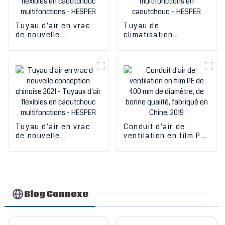
Tuyau d'air en vrac
Tuyau de
de nouvelle
climatisation
conception chinoise
professionnel en
2021 - Tuyaux d'air
Chine – Tuyaux
flexibles en
flexibles
caoutchouc
multifonctions en
multifonctions -
caoutchouc – HESPER
HESPER
Tuyau d'air en vrac
Conduit d'air de
de nouvelle
ventilation en film PE
conception chinoise
de 400 mm de
2021 - Tuyaux d'air
diamètre, de bonne
flexibles en
qualité, fabriqué en
caoutchouc
Chine, 2019
multifonctions -
HESPER
Blog Connexe