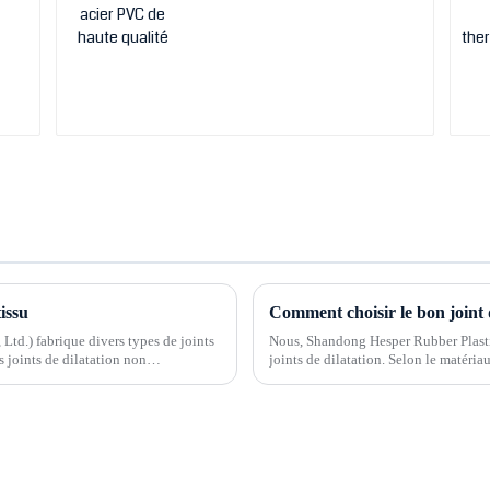
tissu
Comment choisir le bon joint 
Ltd.) fabrique divers types de joints
Nous, Shandong Hesper Rubber Plastic
s joints de dilatation non
joints de dilatation. Selon le matériau
types : joints de dilatation métalliques