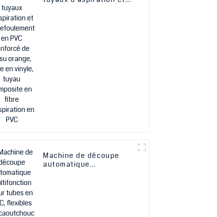
de refoulement en PVC
renforcé de tissu
orange, tube en vinyle,
tuyau composite en
fibre d'aspiration en
PVC
Machine de découpe
automatique
multifonction pour
tubes en PVC, flexibles
en caoutchouc et
thermorétractables