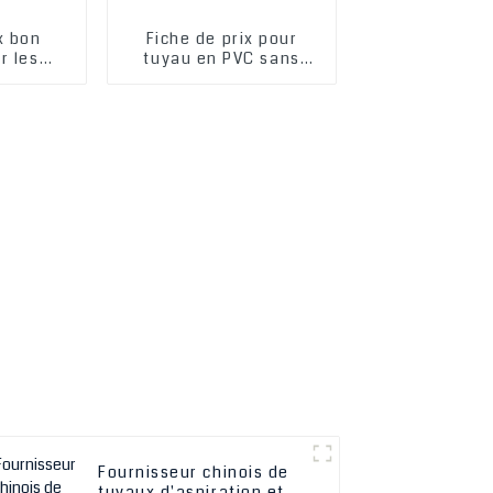
ix bon
Fiche de prix pour
r les
tuyau en PVC sans
ites en
odeur, tuyau en fil
acier PVC
d'acier PVC
 et les
rburant
en PVC
Fournisseur chinois de
tuyaux d'aspiration et