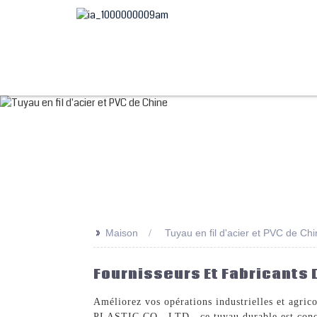
>>
Maison
Tuyau en fil d'acier et PVC de Ch
Fournisseurs Et Fabricants 
Améliorez vos opérations industrielles et agrico
PLASTIC CO., LTD., ce tuyau durable est conçu p