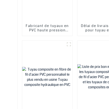
Fabricant de tuyaux en
Délai de livrai
PVC haute pression
pour tuyau 
renforcés de fils
haute pres
d'acier spiralés,
renforcé de fil
tuyaux composites en
spiralé, t
fibres de PVC, 1 à 4
composite en 
pouces
fil d'acier PV
pouce