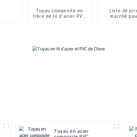
Tuyau composite en
Liste de pr
fibre de fil d'acier PVC
marché pou
personnalisé le plus
tuyaux compos
vendu en usine Tuyau
fibre de fil d'
composite hydraulique
personnalisés
en PVC
tuyaux de ca
composites 
Tuyau en acier
composite PVC