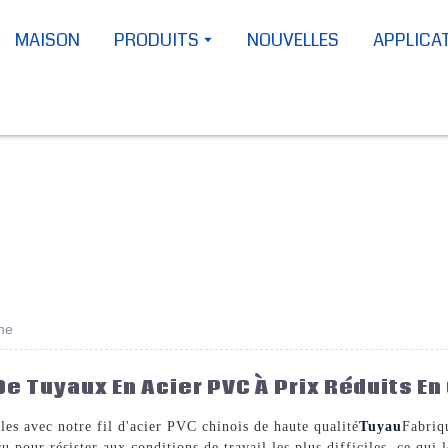
MAISON
PRODUITS
NOUVELLES
APPLICA
ine
De Tuyaux En Acier PVC À Prix Réduits En
les avec notre fil d'acier PVC chinois de haute qualité
Tuyau
Fabri
our résister aux conditions de travail les plus difficiles, ce qui