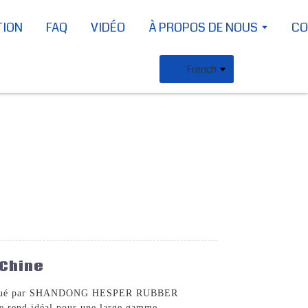
TION
FAQ
VIDÉO
À PROPOS DE NOUS
CO
French
 Chine
qué par SHANDONG HESPER RUBBER
 le rend idéal pour une large gamme