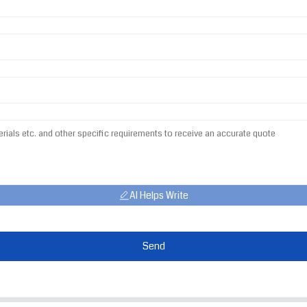
AI Helps Write
Send