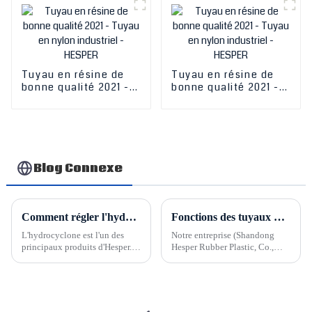
Tuyau en résine de
Tuyau en résine de
bonne qualité 2021 -
bonne qualité 2021 -
Tuyau en nylon
Tuyau en nylon
industriel - HESPER
industriel - HESPER
Blog Connexe
Comment régler l'hydrocyclone Hesper
Fonctions des tuyaux métalliques flexibles
L'hydrocyclone est l'un des
Notre entreprise (Shandong
principaux produits d'Hesper.
Hesper Rubber Plastic, Co.,
Nous pouvons concevoir et
Ltd.) produit et fournit des
produire des cyclones adaptés
tuyaux métalliques flexibles
ou des groupes complets
(incluant nos tuyaux
d'hydrocyclones selon vos
métalliques). Nous proposons
besoins. Le cyclone est un
des tuyaux métalliques en acier