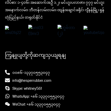
လိပ်စာ: ၁-၄၀၆၊ အဆောက်အဦ ၁.၂၊ မင်ဟူးပလာဇာ၊ ၇၇၇ မင်ဟူး
အနောက်လမ်း၊ ဘီတန်လမ်းလမ်း၊ ထျန်းချောင်ခရိုင်၊ ဂျီနန်မြို့၊ ရှန်
တုံပြည်နယ်၊ တရုတ်နိုင်ငံ
ကြှနျုပျတို့ကိုဆကျသှယျရနျ
၀၀၈၆-၁၃၃၇၀၅၅၃၀၄၇
info@hesperrubber.com
Skype: whitney561
WhatsApp: +၈၆ ၁၃၃၇၀၅၅၃၀၄၇
WeChat: +၈၆ ၁၃၃၇၀၅၅၃၀၄၇