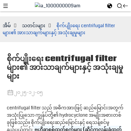
အိမ်
သတင်းများ
စိုက်ပျိုးရေး centrifugal filter
များ၏ အားသာချက်များနှင့် အသုံးချမှုများ
စိုက်ပျိုးရေး centrifugal filter
များ၏ အားသာချက်များနှင့် အသုံးချမှု
များ
၂၀၂၅-၁၂-၀၅
e
centrifugal filter သည် အဓိကအားဖြင့် ဆည်မြောင်းအတွက်
အသုံးပြုသော ကျွန်ုပ်တို့၏ hydrocyclone အမျိုးအစားတစ်
ခုဖြစ်သည်။ စိုက်ပျိုးရေးဆည်မြောင်းနှင့် ရေသန့်စင်မှု
နယ်ပယ်တွင်၊
ဗဟိုခွာစစ်ထုတ်စက်များ (ဆိုင်ကလုန်းခွဲထုတ်