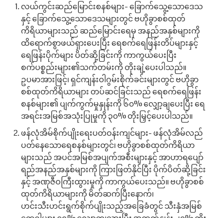
လယ်ကွင်းဆည်မြောင်းစနစ်များ- ခြောက်သွေ့သောဒေသ
နှင့် ခြောက်သွေ့သောဒေသများတွင် ဗဟိုခွာစစ်ထုတ်
ကိရိယာများသည် ဆည်မြောင်းရေမှ အနည်အနှစ်များကို
ထိရောက်စွာဖယ်ရှားပေးပြီး ရေစက်ရေဖြန်းတိပ်များနှင့်
ရေဖြန်းပိုက်များ ပိတ်ဆို့ခြင်းကို ကာကွယ်ပေးပြီး
စက်ပစ္စည်းများ၏သက်တမ်းကို တိုးချဲ့ပေးပါသည်။
ဥပမာအားဖြင့်၊ ရှင်ကျန်းဝါဂွမ်းစိုက်ခင်းများတွင် ဗဟိုခွာ
စစ်ထုတ်ကိရိယာများ တပ်ဆင်ခြင်းသည် ရေစက်ရေဖြန်း
စနစ်များ၏ ပျက်ကွက်မှုနှုန်းကို ၆၀% လျှော့ချပေးပြီး ရေ
အရင်းအမြစ်အသုံးပြုမှုကို ၃၀% တိုးမြှင့်ပေးပါသည်။
ဖန်လုံအိမ်စိုက်ပျိုးရေးပတ်ဝန်းကျင်များ- ဖန်လုံအိမ်လည်
ပတ်နေသောရေစနစ်များတွင်၊ ဗဟိုခွာစစ်ထုတ်ကိရိယာ
များသည် အပင်အမြစ်အပျက်အစီးများနှင့် အာဟာရပျော်
ရည်အနည်အနှစ်များကို ကြားဖြတ်နိုင်ပြီး ပိုက်ပိတ်ဆို့ခြင်း
နှင့် အဏုဇီဝကြီးထွားမှုကို ကာကွယ်ပေးသည်။ ဗဟိုခွာစစ်
ထုတ်ကိရိယာများကို မိတ်ဆက်ပြီးနောက်၊
ဟင်းသီးဟင်းရွက်စိုက်ပျိုးသည့်အခြေခံတွင် သီးနှံအမြစ်