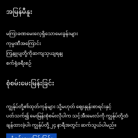
အမြန်မီနူး
မကြာခဏမေးလေ့ရှိသောမေးခွန်းများ
ကုမ္ပဏီအကြောင်း
ကြှနျုပျတို့ကိုဆကျသှယျရနျ
စက်ရုံခရီးစဉ်
စုံစမ်းမေးမြန်းခြင်း
ကျွန်ုပ်တို့၏ထုတ်ကုန်များ သို့မဟုတ် ဈေးနှုန်းစာရင်းနှင့်
ပတ်သက်၍ မေးမြန်းစုံစမ်းလိုပါက သင့်အီးမေးလ်ကို ကျွန်ုပ်တို့ထံ
ချန်ထားခဲ့ပါ၊ ကျွန်ုပ်တို့ ၂၄ နာရီအတွင်း ဆက်သွယ်ပါမည်။