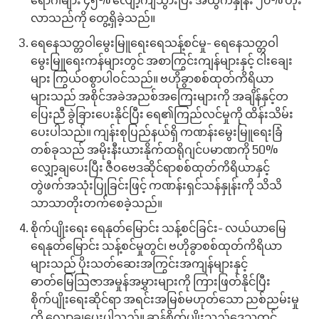
ရောဂါများ ၄၅% လျော့ကျသွားပြီး အထွက်နှုန်း ၂၀% တိုး
လာသည်ကို တွေ့ရှိခဲ့သည်။
ရေနေသတ္တဝါမွေးမြူရေးရေသန့်စင်မှု- ရေနေသတ္တဝါ
မွေးမြူရေးကန်များတွင် အစာကြွင်းကျန်များနှင့် ငါးချေး
များ ကြွယ်ဝစွာပါဝင်သည်။ ဗဟိုခွာစစ်ထုတ်ကိရိယာ
များသည် အစိုင်အခဲအညစ်အကြေးများကို အချိန်နှင့်တ
ပြေးညီ ခွဲခြားပေးနိုင်ပြီး ရေ၏ကြည်လင်မှုကို ထိန်းသိမ်း
ပေးပါသည်။ ကျန်းစုပြည်နယ်ရှိ ကဏန်းမွေးမြူရေးခြံ
တစ်ခုသည် အမိုးနီးယားနိုက်ထရိုဂျင်ပမာဏကို 50%
လျှော့ချပေးပြီး ဇီဝဗေဒဆိုင်ရာစစ်ထုတ်ကိရိယာနှင့်
တွဲဖက်အသုံးပြုခြင်းဖြင့် ကဏန်းရှင်သန်နှုန်းကို သိသိ
သာသာတိုးတက်စေခဲ့သည်။
စိုက်ပျိုးရေး ရေနုတ်မြောင်း သန့်စင်ခြင်း- လယ်ယာမြေ
ရေနုတ်မြောင်း သန့်စင်မှုတွင်၊ ဗဟိုခွာစစ်ထုတ်ကိရိယာ
များသည် ပိုးသတ်ဆေးအကြွင်းအကျန်များနှင့်
ဓာတ်မြေဩဇာအမှုန်အမွှားများကို ကြားဖြတ်နိုင်ပြီး
စိုက်ပျိုးရေးဆိုင်ရာ အရင်းအမြစ်မဟုတ်သော ညစ်ညမ်းမှု
ကို လျှော့ချပေးပါသည်။ ဆန်စိုက်ပျိုးသည့်ဒေသတွင်