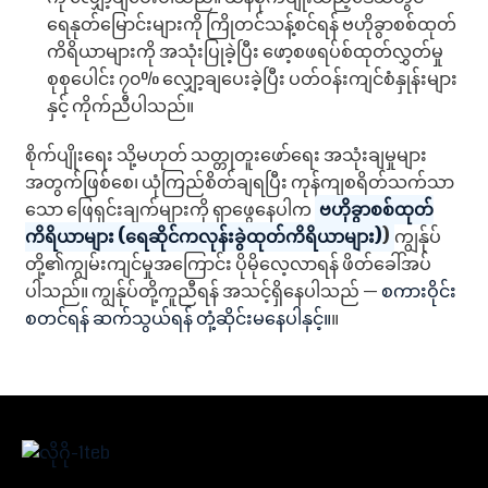
ရေနုတ်မြောင်းများကို ကြိုတင်သန့်စင်ရန် ဗဟိုခွာစစ်ထုတ်
ကိရိယာများကို အသုံးပြုခဲ့ပြီး ဖော့စဖရပ်စ်ထုတ်လွှတ်မှု
စုစုပေါင်း ၇၀% လျှော့ချပေးခဲ့ပြီး ပတ်ဝန်းကျင်စံနှုန်းများ
နှင့် ကိုက်ညီပါသည်။
စိုက်ပျိုးရေး သို့မဟုတ် သတ္တုတူးဖော်ရေး အသုံးချမှုများ
အတွက်ဖြစ်စေ၊ ယုံကြည်စိတ်ချရပြီး ကုန်ကျစရိတ်သက်သာ
သော ဖြေရှင်းချက်များကို ရှာဖွေနေပါက
ဗဟိုခွာစစ်ထုတ်
ကိရိယာများ (ရေဆိုင်ကလုန်းခွဲထုတ်ကိရိယာများ)
)
ကျွန်ုပ်
တို့၏ကျွမ်းကျင်မှုအကြောင်း ပိုမိုလေ့လာရန် ဖိတ်ခေါ်အပ်
ပါသည်။ ကျွန်ုပ်တို့ကူညီရန် အသင့်ရှိနေပါသည် —
စကားဝိုင်း
စတင်ရန် ဆက်သွယ်ရန် တုံ့ဆိုင်းမနေပါနှင့်။
။