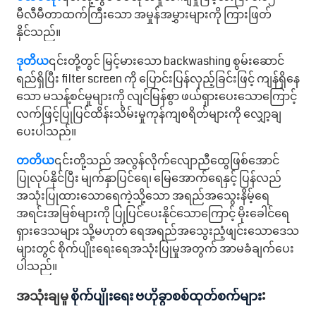
မီလီမီတာထက်ကြီးသော အမှုန်အမွှားများကို ကြားဖြတ်
နိုင်သည်။
ဒုတိယ
၎င်းတို့တွင် မြင့်မားသော backwashing စွမ်းဆောင်
ရည်ရှိပြီး filter screen ကို ပြောင်းပြန်လှည့်ခြင်းဖြင့် ကျန်ရှိနေ
သော မသန့်စင်မှုများကို လျင်မြန်စွာ ဖယ်ရှားပေးသောကြောင့်
လက်ဖြင့်ပြုပြင်ထိန်းသိမ်းမှုကုန်ကျစရိတ်များကို လျှော့ချ
ပေးပါသည်။
တတိယ
၎င်းတို့သည် အလွန်လိုက်လျောညီထွေဖြစ်အောင်
ပြုလုပ်နိုင်ပြီး မျက်နှာပြင်ရေ၊ မြေအောက်ရေနှင့် ပြန်လည်
အသုံးပြုထားသောရေကဲ့သို့သော အရည်အသွေးနိမ့်ရေ
အရင်းအမြစ်များကို ပြုပြင်ပေးနိုင်သောကြောင့် မိုးခေါင်ရေ
ရှားဒေသများ သို့မဟုတ် ရေအရည်အသွေးညံ့ဖျင်းသောဒေသ
များတွင် စိုက်ပျိုးရေးရေအသုံးပြုမှုအတွက် အာမခံချက်ပေး
ပါသည်။
အသုံးချမှု
စိုက်ပျိုးရေး ဗဟိုခွာစစ်ထုတ်စက်များ
: