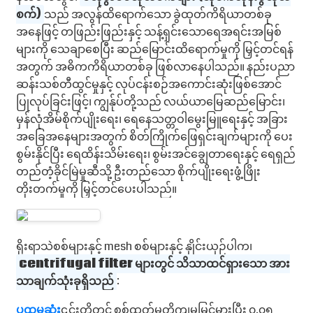
စက်)
သည် အလွန်ထိရောက်သော ခွဲထုတ်ကိရိယာတစ်ခု
အနေဖြင့် တဖြည်းဖြည်းနှင့် သန့်ရှင်းသောရေအရင်းအမြစ်
များကို သေချာစေပြီး ဆည်မြောင်းထိရောက်မှုကို မြှင့်တင်ရန်
အတွက် အဓိကကိရိယာတစ်ခု ဖြစ်လာနေပါသည်။ နည်းပညာ
ဆန်းသစ်တီထွင်မှုနှင့် လုပ်ငန်းစဉ်အကောင်းဆုံးဖြစ်အောင်
ပြုလုပ်ခြင်းဖြင့်၊ ကျွန်ုပ်တို့သည် လယ်ယာမြေဆည်မြောင်း၊
မှန်လုံအိမ်စိုက်ပျိုးရေး၊ ရေနေသတ္တဝါမွေးမြူရေးနှင့် အခြား
အခြေအနေများအတွက် စိတ်ကြိုက်ဖြေရှင်းချက်များကို ပေး
စွမ်းနိုင်ပြီး ရေထိန်းသိမ်းရေး၊ စွမ်းအင်ချွေတာရေးနှင့် ရေရှည်
တည်တံ့ခိုင်မြဲမှုဆီသို့ ဦးတည်သော စိုက်ပျိုးရေးဖွံ့ဖြိုး
တိုးတက်မှုကို မြှင့်တင်ပေးပါသည်။
ရိုးရာသဲစစ်များနှင့် mesh စစ်များနှင့် နှိုင်းယှဉ်ပါက၊
centrifugal filter များတွင် သိသာထင်ရှားသော အား
သာချက်သုံးခုရှိသည်
:
ပထမဆုံး
၎င်းတို့တွင် စစ်ထုတ်မှုတိကျမှုမြင့်မားပြီး ၀.၀၅