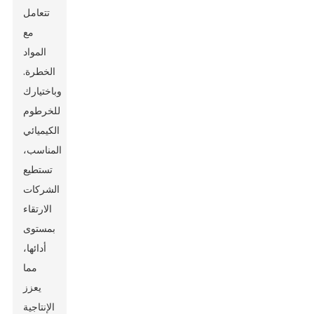
تتعامل
مع
المواد
الخطرة.
وباختيارك
للخرطوم
الكيميائي
المناسب،
تستطيع
الشركات
الارتقاء
بمستوى
أدائها،
مما
يعزز
الإنتاجية