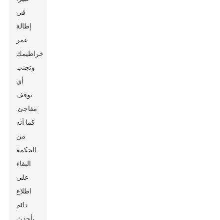
في
إطالة
عمر
خراطيمك
وتجنب
أي
توقف
مفاجئ.
كما أنه
من
الحكمة
البقاء
على
اطلاع
دائم
بأحدث