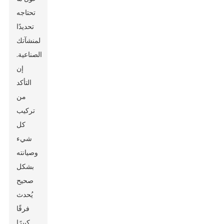
تحتاجه
تحديدًا
لمنشآتك
الصناعية.
إن
التأكد
من
تركيب
كل
شيء
وصيانته
بشكل
صحيح
يُحدث
فرقًا
كبيرًا