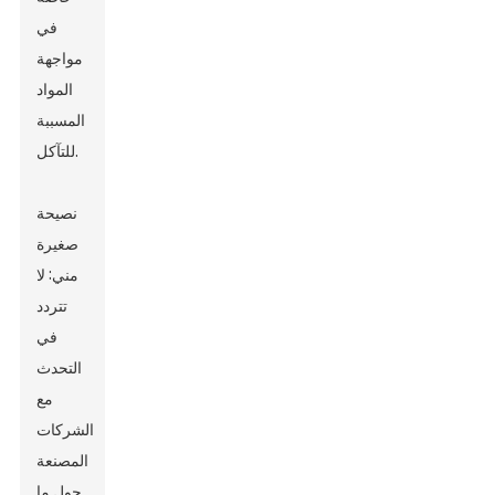
في
مواجهة
المواد
المسببة
للتآكل.
نصيحة
صغيرة
مني: لا
تتردد
في
التحدث
مع
الشركات
المصنعة
حول ما