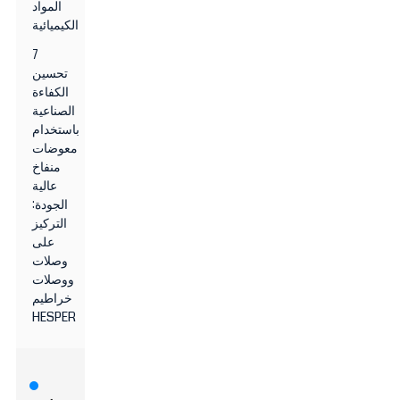
المواد
الكيميائية
7
تحسين
الكفاءة
الصناعية
باستخدام
معوضات
منفاخ
عالية
الجودة:
التركيز
على
وصلات
ووصلات
خراطيم
HESPER