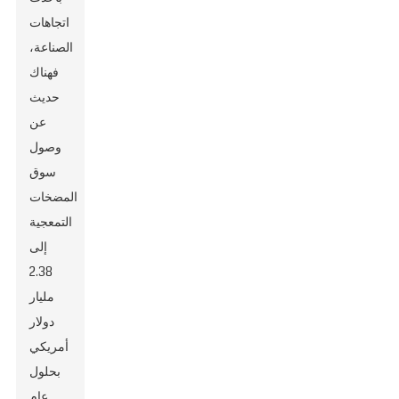
اتجاهات
الصناعة،
فهناك
حديث
عن
وصول
سوق
المضخات
التمعجية
إلى
2.38
مليار
دولار
أمريكي
بحلول
عام