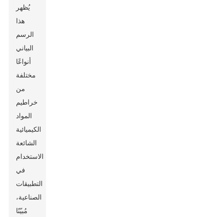
يُظهر
هذا
الرسم
البياني
أنواعًا
مختلفة
من
خراطيم
المواد
الكيميائية
الشائعة
الاستخدام
في
التطبيقات
الصناعية،
مُبيّنًا