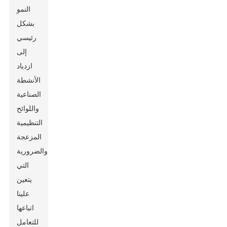
النمو
بشكل
رئيسي
إلى
ازدياد
الأنشطة
الصناعية
واللوائح
التنظيمية
المزعجة
والضرورية
التي
يتعين
علينا
اتباعها
للتعامل