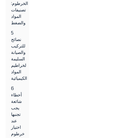
الخرطوم:
تصنيفات
المواد
والضغط
5
نصائح
للتركيب
والصيانة
السليمة
لخراطيم
المواد
الكيميائية
6
أخطاء
شائعة
يجب
تجنبها
عند
اختيار
خرطوم