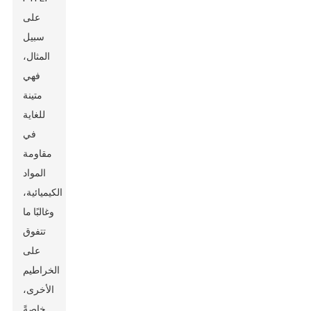
على
سبيل
المثال،
فهي
متينة
للغاية
في
مقاومة
المواد
الكيميائية،
وغالبًا ما
تتفوق
على
الخراطيم
الأخرى،
خاصةً