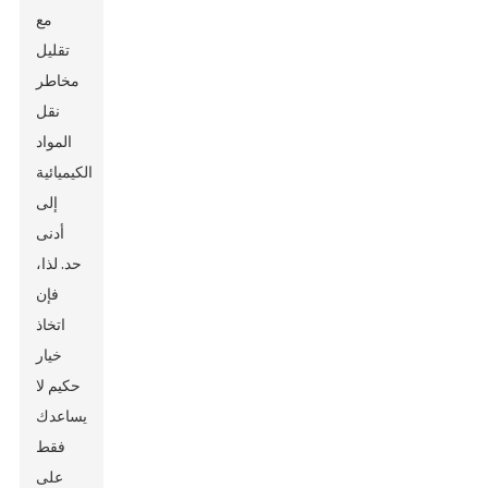
مع
تقليل
مخاطر
نقل
المواد
الكيميائية
إلى
أدنى
حد. لذا،
فإن
اتخاذ
خيار
حكيم لا
يساعدك
فقط
على