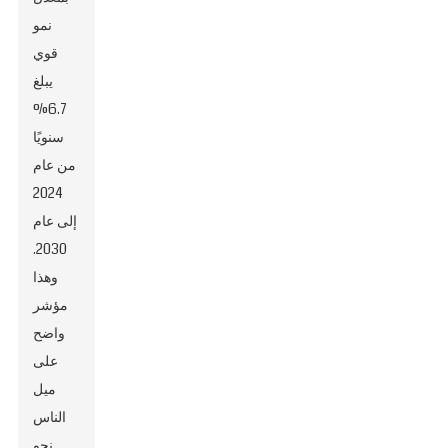
نمو
قوي
يبلغ
6.7%
سنويًا
من عام
2024
إلى عام
2030.
وهذا
مؤشر
واضح
على
ميل
الناس
نحو