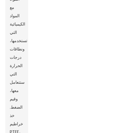
مع
المواد
الكيميائية
التي
تستخدمها،
ونطاقات
درجات
الحرارة
التي
ستتعامل
معها،
وقيم
الضغط.
خذ
خراطيم
PTFE،