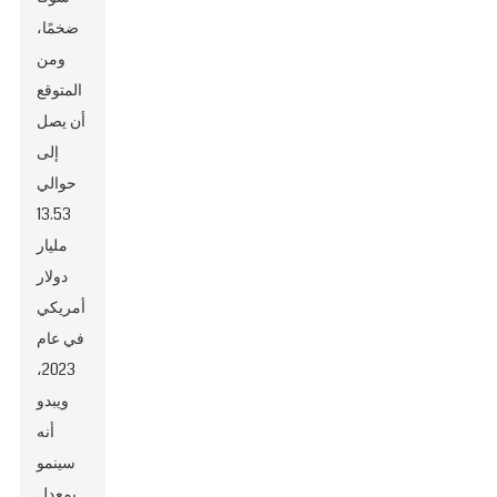
ضخمًا،
ومن
المتوقع
أن يصل
إلى
حوالي
13.53
مليار
دولار
أمريكي
في عام
2023،
ويبدو
أنه
سينمو
بمعدل