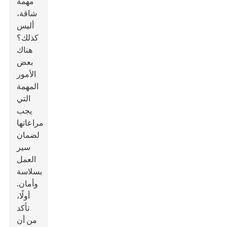
مهمة
شاقة،
أليس
كذلك؟
هناك
بعض
الأمور
المهمة
التي
يجب
مراعاتها
لضمان
سير
العمل
بسلاسة
وأمان.
أولًا،
تأكد
من أن