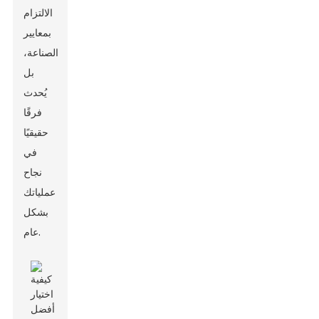
الالتزام
بمعايير
الصناعة،
بل
يُحدث
فرقًا
حقيقيًا
في
نجاح
عملياتك
بشكل
عام.