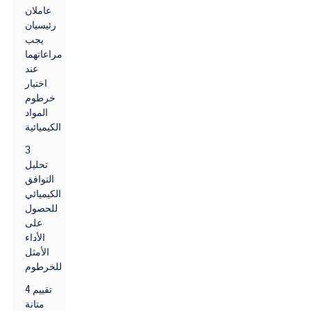
عاملان
رئيسيان
يجب
مراعاتهما
عند
اختيار
خرطوم
المواد
الكيميائية
3
تحليل
التوافق
الكيميائي
للحصول
على
الأداء
الأمثل
للخرطوم
4 تقييم
متانة