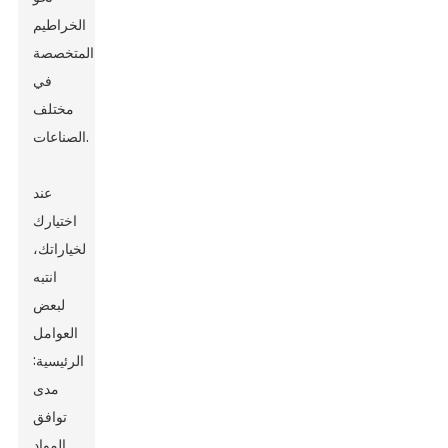
الخراطيم
المتخصصة
في
مختلف
الصناعات.
عند
اختيارك
لخياراتك،
انتبه
لبعض
العوامل
الرئيسية:
مدى
توافق
المواد