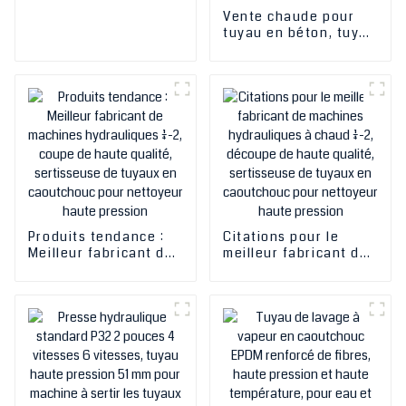
haute performance,
Vente chaude pour
tuyau flexible tressé
tuyau en béton, tuyau
en métal, prix bas*
en caoutchouc
industriel, fabricants
de tuyaux en
caoutchouc, tuyau de
sablage, tuyau de
sablage, tuyau de
sablage, meilleur
tuyau de nettoyeur
haute pression
Produits tendance :
Citations pour le
Meilleur fabricant de
meilleur fabricant de
machines
machines
hydrauliques 1/4-2,
hydrauliques à chaud
coupe de haute
1/4-2, découpe de
qualité, sertisseuse
haute qualité,
de tuyaux en
sertisseuse de tuyaux
caoutchouc pour
en caoutchouc pour
nettoyeur haute
nettoyeur haute
pression
pression