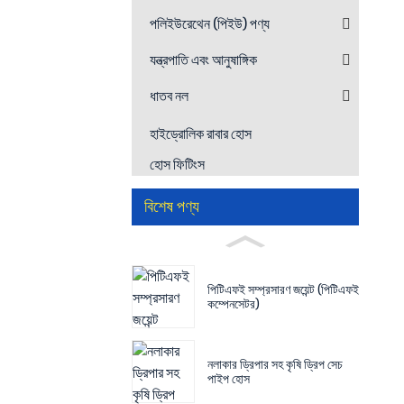
পলিইউরেথেন (পিইউ) পণ্য
যন্ত্রপাতি এবং আনুষাঙ্গিক
ধাতব নল
হাইড্রোলিক রাবার হোস
হোস ফিটিংস
বিশেষ পণ্য
পিটিএফই সম্প্রসারণ জয়েন্ট (পিটিএফই
কম্পেনসেটর)
নলাকার ড্রিপার সহ কৃষি ড্রিপ সেচ
পাইপ হোস