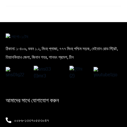
ঠিকানা: ১-৪০৬, ভবন ১.২, মিংহু প্লাজা, ৭৭৭ মিংহু পশ্চিম সড়ক, বেইতান রোড স্ট্রিট,
তিয়ানকিয়াও জেলা, জিনান শহর, শানডং প্রদেশ, চীন
আমাদের সাথে যোগাযোগ করুন
০০৮৬-১৩৩৭০৫৫৩০৪৭