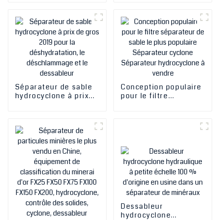
Mine Machine de
Sand Recovery
récupération de sable
Machine coule le
fin Couler le sable à
sable à The Spit
la flèche
Séparateur de sable
Conception populaire
hydrocyclone à prix
pour le filtre
de gros 2019 pour la
séparateur de sable
déshydratation, le
le plus populaire
déschlammage et le
Séparateur cyclone
dessableur
Séparateur
hydrocyclone à
vendre
Dessableur
hydrocyclone