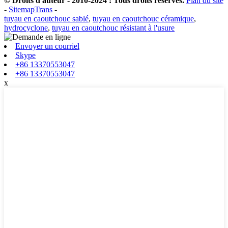
© Droits d'auteur - 2010-2024 : Tous droits réservés.
Plan du site
-
SitemapTrans
-
tuyau en caoutchouc sablé
,
tuyau en caoutchouc céramique
,
hydrocyclone
,
tuyau en caoutchouc résistant à l'usure
Envoyer un courriel
Skype
+86 13370553047
+86 13370553047
x