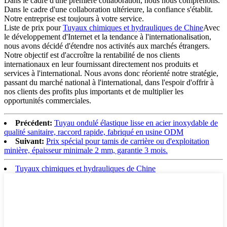
Dans le cadre d'une première collaboration, nous nous comprenons.
Dans le cadre d'une collaboration ultérieure, la confiance s'établit.
Notre entreprise est toujours à votre service.
Liste de prix pour
Tuyaux chimiques et hydrauliques de Chine
Avec
le développement d'Internet et la tendance à l'internationalisation,
nous avons décidé d'étendre nos activités aux marchés étrangers.
Notre objectif est d'accroître la rentabilité de nos clients
internationaux en leur fournissant directement nos produits et
services à l'international. Nous avons donc réorienté notre stratégie,
passant du marché national à l'international, dans l'espoir d'offrir à
nos clients des profits plus importants et de multiplier les
opportunités commerciales.
Précédent:
Tuyau ondulé élastique lisse en acier inoxydable de
qualité sanitaire, raccord rapide, fabriqué en usine ODM
Suivant:
Prix ​​spécial pour tamis de carrière ou d'exploitation
minière, épaisseur minimale 2 mm, garantie 3 mois.
Tuyaux chimiques et hydrauliques de Chine