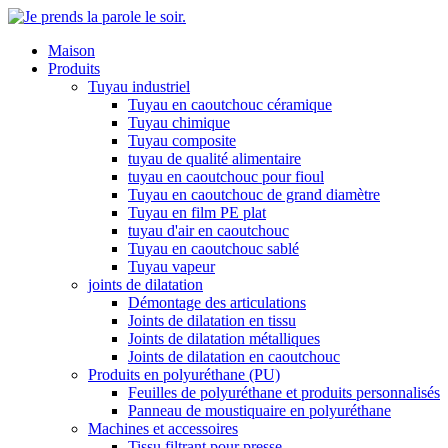
Maison
Produits
Tuyau industriel
Tuyau en caoutchouc céramique
Tuyau chimique
Tuyau composite
tuyau de qualité alimentaire
tuyau en caoutchouc pour fioul
Tuyau en caoutchouc de grand diamètre
Tuyau en film PE plat
tuyau d'air en caoutchouc
Tuyau en caoutchouc sablé
Tuyau vapeur
joints de dilatation
Démontage des articulations
Joints de dilatation en tissu
Joints de dilatation métalliques
Joints de dilatation en caoutchouc
Produits en polyuréthane (PU)
Feuilles de polyuréthane et produits personnalisés
Panneau de moustiquaire en polyuréthane
Machines et accessoires
Tissu filtrant pour presse