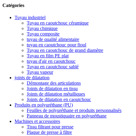
Catégories
Tuyau industriel
Tuyau en caoutchouc céramique
Tuyau chimique
Tuyau composite
tuyau de qualité alimentaire
tuyau en caoutchouc pour fioul
Tuyau en caoutchouc de grand diamètre
Tuyau en film PE plat
tuyau d'air en caoutchouc
Tuyau en caoutchouc sablé
Tuyau vapeur
joints de dilatation
Démontage des articulations
Joints de dilatation en tissu
Joints de dilatation métalliques
Joints de dilatation en caoutchouc
Produits en polyuréthane (PU)
Feuilles de polyuréthane et produits personnalisés
Panneau de moustiquaire en polyuréthane
Machines et accessoires
Tissu filtrant pour presse
Plaque de presse à filtre