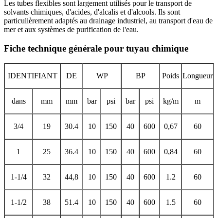
Les tubes flexibles sont largement utilisés pour le transport de
solvants chimiques, d'acides, d'alcalis et d'alcools. Ils sont
particulièrement adaptés au drainage industriel, au transport d'eau de
mer et aux systèmes de purification de l'eau.
Fiche technique générale pour tuyau chimique
IDENTIFIANT
DE
WP
BP
Poids
Longueur
dans
mm
mm
bar
psi
bar
psi
kg/m
m
3/4
19
30.4
10
150
40
600
0,67
60
1
25
36.4
10
150
40
600
0,84
60
1-1/4
32
44,8
10
150
40
600
1.2
60
1-1/2
38
51.4
10
150
40
600
1.5
60