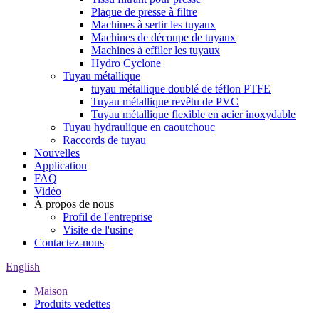
Plaque de presse à filtre
Machines à sertir les tuyaux
Machines de découpe de tuyaux
Machines à effiler les tuyaux
Hydro Cyclone
Tuyau métallique
tuyau métallique doublé de téflon PTFE
Tuyau métallique revêtu de PVC
Tuyau métallique flexible en acier inoxydable
Tuyau hydraulique en caoutchouc
Raccords de tuyau
Nouvelles
Application
FAQ
Vidéo
À propos de nous
Profil de l'entreprise
Visite de l'usine
Contactez-nous
English
Maison
Produits vedettes