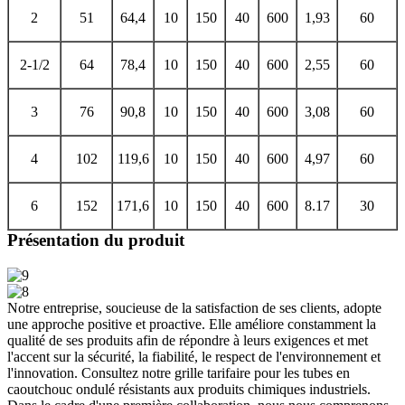
2
51
64,4
10
150
40
600
1,93
60
2-1/2
64
78,4
10
150
40
600
2,55
60
3
76
90,8
10
150
40
600
3,08
60
4
102
119,6
10
150
40
600
4,97
60
6
152
171,6
10
150
40
600
8.17
30
Présentation du produit
Notre entreprise, soucieuse de la satisfaction de ses clients, adopte
une approche positive et proactive. Elle améliore constamment la
qualité de ses produits afin de répondre à leurs exigences et met
l'accent sur la sécurité, la fiabilité, le respect de l'environnement et
l'innovation. Consultez notre grille tarifaire pour les tubes en
caoutchouc ondulé résistants aux produits chimiques industriels.