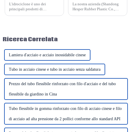
L'idrociclone è uno dei
La nostra azienda (Shandong
principali prodotti di
Hesper Rubber Plastic Co.,
Shandong Hesper: il suo flusso
Ltd.) produce diversi tipi di
di processo è semplice, la
giunti di dilatazione: giunti di
disposizione del ciclone è
dilatazione metallici e giunti di
comoda e la gestione è
dilatazione non metallici. Per i
semplice. Quali sono i fattori
nostri giunti di dilatazione non
Ricerca Correlata
che influenzano l'idrociclone?
metallici, disponiamo di...
Lamiera d'acciaio e acciaio inossidabile cinese
Tubo in acciaio cinese e tubo in acciaio senza saldatura
Prezzo del tubo flessibile rinforzato con filo d'acciaio e del tubo
flessibile da giardino in Cina
Tubo flessibile in gomma rinforzato con filo di acciaio cinese e filo
di acciaio ad alta pressione da 2 pollici conforme allo standard API