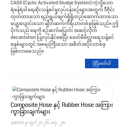
CASS (Cyclic Activated Sludge System) ကဲ့သို့သော
ရံဖန်ရံခါ ရေဆိုးသန့်စင်မှုလုပ်ငန်းစဉ်များအတွက် ဒီဇိုင်း
ထုတ်ထားသော ရည်ရွယ်ချက်ရှိရှိတည်ဆောက်ထားသော
ပျော့ပျောင်းသော ချိတ်ဆက်ကိရိယာတစ်ခုဖြစ်သည်။ ဤ
ပိုက်သည် ရေကို စဉ်ဆက်မပြတ်၊ အဆင့်လိုက်
decantation ပြုလုပ်နိုင်စေပြီး ခေတ်မီမိလ္လာရေသန့်စင်
စနစ်များတွင် အရေးကြီးသော အစိတ်အပိုင်းတစ်ခု
ဖြစ်လာစေသည်။
ပိုပြီးဖတ်ပါ
Composite Hose နှင့် Rubber Hose အကြား
ကွာခြားချက်များ
admin မှ တွင်
၂၀၂၆-၀၄-၂၈