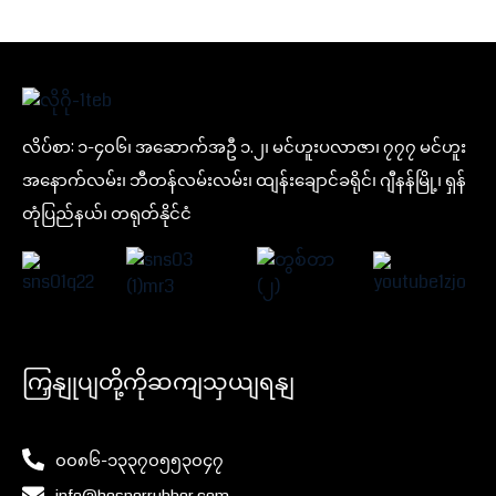
လိပ်စာ: ၁-၄၀၆၊ အဆောက်အဦ ၁.၂၊ မင်ဟူးပလာဇာ၊ ၇၇၇ မင်ဟူး
အနောက်လမ်း၊ ဘီတန်လမ်းလမ်း၊ ထျန်းချောင်ခရိုင်၊ ဂျီနန်မြို့၊ ရှန်
တုံပြည်နယ်၊ တရုတ်နိုင်ငံ
ကြှနျုပျတို့ကိုဆကျသှယျရနျ
၀၀၈၆-၁၃၃၇၀၅၅၃၀၄၇