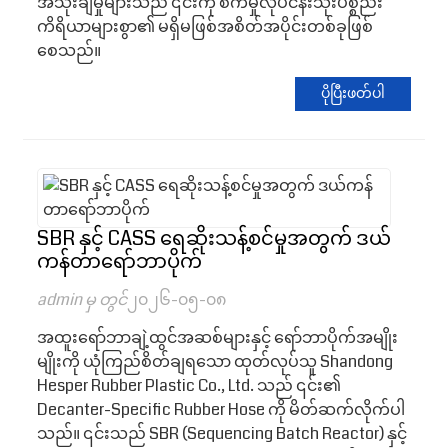
အသုံးချမှုများသည် ၎င်းကို စက်မှုလုပ်ငန်းသုံးပစ္စည်း
ကိရိယာများစွာ၏ မရှိမဖြစ်အစိတ်အပိုင်းတစ်ခုဖြစ်
စေသည်။
ပိုပြီးဖတ်ပါ
SBR နှင့် CASS ရေဆိုးသန့်စင်မှုအတွက် ဒယ်
ကန်တာရော်ဘာပိုက်
admin မှ တွင်
၂၀၂၆-၀၅-၀၈
အထူးရော်ဘာချဲ့ထွင်အဆစ်များနှင့် ရော်ဘာပိုက်အမျိုး
မျိုးကို ယုံကြည်စိတ်ချရသော ထုတ်လုပ်သူ Shandong
Hesper Rubber Plastic Co., Ltd. သည် ၎င်း၏
Decanter-Specific Rubber Hose ကို မိတ်ဆက်လိုက်ပါ
သည်။ ၎င်းသည် SBR (Sequencing Batch Reactor) နှင့်