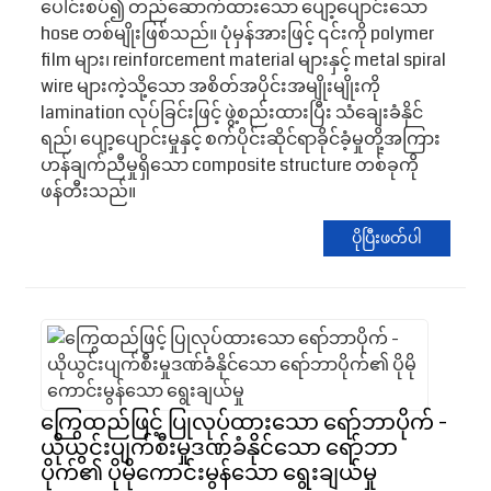
ပေါင်းစပ်၍ တည်ဆောက်ထားသော ပျော့ပျောင်းသော
hose တစ်မျိုးဖြစ်သည်။ ပုံမှန်အားဖြင့် ၎င်းကို polymer
film များ၊ reinforcement material များနှင့် metal spiral
wire များကဲ့သို့သော အစိတ်အပိုင်းအမျိုးမျိုးကို
lamination လုပ်ခြင်းဖြင့် ဖွဲ့စည်းထားပြီး သံချေးခံနိုင်
ရည်၊ ပျော့ပျောင်းမှုနှင့် စက်ပိုင်းဆိုင်ရာခိုင်ခံ့မှုတို့အကြား
ဟန်ချက်ညီမှုရှိသော composite structure တစ်ခုကို
ဖန်တီးသည်။
ပိုပြီးဖတ်ပါ
ကြွေထည်ဖြင့် ပြုလုပ်ထားသော ရော်ဘာပိုက် -
ယိုယွင်းပျက်စီးမှုဒဏ်ခံနိုင်သော ရော်ဘာ
ပိုက်၏ ပိုမိုကောင်းမွန်သော ရွေးချယ်မှု