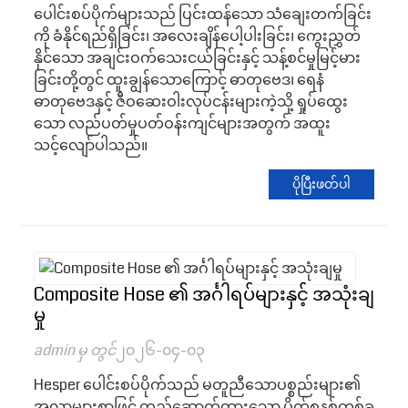
ပေါင်းစပ်ပိုက်များသည် ပြင်းထန်သော သံချေးတက်ခြင်း
ကို ခံနိုင်ရည်ရှိခြင်း၊ အလေးချိန်ပေါ့ပါးခြင်း၊ ကွေးညွှတ်
နိုင်သော အချင်းဝက်သေးငယ်ခြင်းနှင့် သန့်စင်မှုမြင့်မား
ခြင်းတို့တွင် ထူးချွန်သောကြောင့် ဓာတုဗေဒ၊ ရေနံ
ဓာတုဗေဒနှင့် ဇီဝဆေးဝါးလုပ်ငန်းများကဲ့သို့ ရှုပ်ထွေး
သော လည်ပတ်မှုပတ်ဝန်းကျင်များအတွက် အထူး
သင့်လျော်ပါသည်။
ပိုပြီးဖတ်ပါ
Composite Hose ၏ အင်္ဂါရပ်များနှင့် အသုံးချ
မှု
admin မှ တွင်
၂၀၂၆-၀၄-၀၃
Hesper ပေါင်းစပ်ပိုက်သည် မတူညီသောပစ္စည်းများ၏
အလွှာများစွာဖြင့် တည်ဆောက်ထားသော ပိုက်စနစ်တစ်ခု