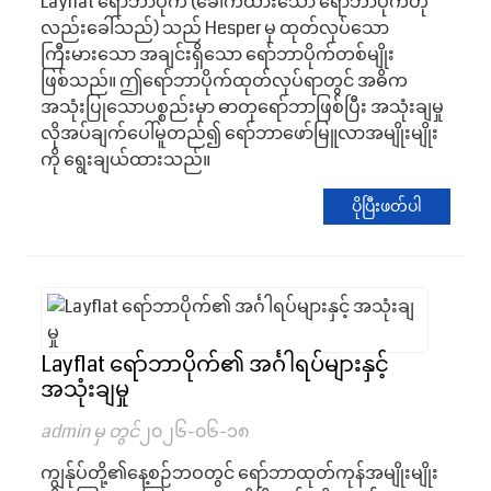
Layflat ရော်ဘာပိုက် (ခေါက်ထားသော ရော်ဘာပိုက်ဟု
လည်းခေါ်သည်) သည် Hesper မှ ထုတ်လုပ်သော
ကြီးမားသော အချင်းရှိသော ရော်ဘာပိုက်တစ်မျိုး
ဖြစ်သည်။ ဤရော်ဘာပိုက်ထုတ်လုပ်ရာတွင် အဓိက
အသုံးပြုသောပစ္စည်းမှာ ဓာတုရော်ဘာဖြစ်ပြီး အသုံးချမှု
လိုအပ်ချက်ပေါ်မူတည်၍ ရော်ဘာဖော်မြူလာအမျိုးမျိုး
ကို ရွေးချယ်ထားသည်။
ပိုပြီးဖတ်ပါ
Layflat ရော်ဘာပိုက်၏ အင်္ဂါရပ်များနှင့်
အသုံးချမှု
admin မှ တွင်
၂၀၂၆-၀၆-၁၈
ကျွန်ုပ်တို့၏နေ့စဉ်ဘဝတွင် ရော်ဘာထုတ်ကုန်အမျိုးမျိုး