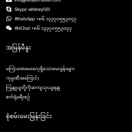
info@hesperrubber.com
Skype: whitney561
WhatsApp: +၈၆ ၁၃၃၇၀၅၅၃၀၄၇
WeChat: +၈၆ ၁၃၃၇၀၅၅၃၀၄၇
အမြန်မီနူး
မကြာခဏမေးလေ့ရှိသောမေးခွန်းများ
ကုမ္ပဏီအကြောင်း
ကြှနျုပျတို့ကိုဆကျသှယျရနျ
စက်ရုံခရီးစဉ်
စုံစမ်းမေးမြန်းခြင်း