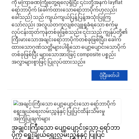
ကို မကြာခဏကြုံတွေ့ရလေ့ရှိပြီး ၎င်းတို့အနက် layflat
ရော်ဘာပိုက် (ခေါက်ထားသောရော်ဘာပိုက်ဟုလည်း
ခေါ်သည်) သည် ကျယ်ကျယ်ပြန့်ပြန့်အသုံးပြုကြ
သော်လည်း အလွယ်တကူလျစ်လျူရှုခံရသော စက်မှု
လုပ်ငန်းထုတ်ကုန်တစ်ခုဖြစ်သည်။ ၎င်းသည် ကျွန်ုပ်တို့၏
ကြီးမားသောအချင်းရော်ဘာပိုက်တစ်ခုဖြစ်ပြီး၊ ခေါက်
ထားသောဂုဏ်သတ္တိများပါရှိသော ပျော့ပျောင်းသောပိုက်
တစ်ခုဖြစ်ပြီး များသောအားဖြင့် composite ပစ္စည်း
အလွှာများစွာဖြင့် ပြုလုပ်ထားသည်။
ပိုပြီးဖတ်ပါ
အချင်းကြီးသော ပျော့ပျောင်းသော ရော်ဘာ
ပိုက် ရွေးချယ်ရေးလမ်းညွှန်နှင့် ပြုပြင်