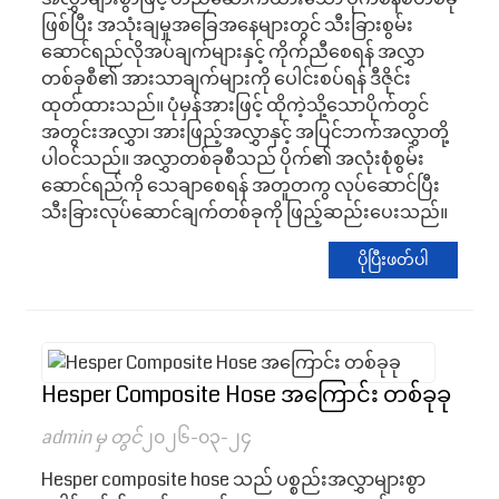
ဖြစ်ပြီး အသုံးချမှုအခြေအနေများတွင် သီးခြားစွမ်း
ဆောင်ရည်လိုအပ်ချက်များနှင့် ကိုက်ညီစေရန် အလွှာ
တစ်ခုစီ၏ အားသာချက်များကို ပေါင်းစပ်ရန် ဒီဇိုင်း
ထုတ်ထားသည်။ ပုံမှန်အားဖြင့် ထိုကဲ့သို့သောပိုက်တွင်
အတွင်းအလွှာ၊ အားဖြည့်အလွှာနှင့် အပြင်ဘက်အလွှာတို့
ပါဝင်သည်။ အလွှာတစ်ခုစီသည် ပိုက်၏ အလုံးစုံစွမ်း
ဆောင်ရည်ကို သေချာစေရန် အတူတကွ လုပ်ဆောင်ပြီး
သီးခြားလုပ်ဆောင်ချက်တစ်ခုကို ဖြည့်ဆည်းပေးသည်။
ပိုပြီးဖတ်ပါ
Hesper Composite Hose အကြောင်း တစ်ခုခု
admin မှ တွင်
၂၀၂၆-၀၃-၂၄
Hesper composite hose သည် ပစ္စည်းအလွှာများစွာ