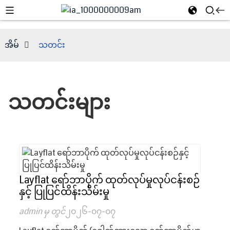
အိမ်
သတင်း
သတင်းများ
e
Layflat ရော်ဘာပိုက် ထုတ်လုပ်မှုလုပ်ငန်းစဉ်
နှင့် ပြုပြင်ထိန်းသိမ်းမှု
admin မှ တွင်
၂၀၂၆-၀၇-၀၇