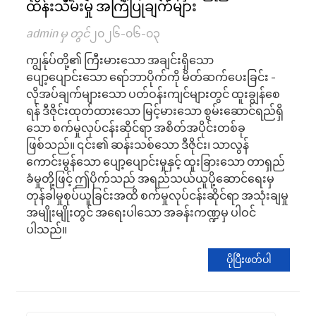
ထိန်းသိမ်းမှု အကြံပြုချက်များ
admin မှ တွင်
၂၀၂၆-၀၆-၀၃
ကျွန်ုပ်တို့၏ ကြီးမားသော အချင်းရှိသော
ပျော့ပျောင်းသော ရော်ဘာပိုက်ကို မိတ်ဆက်ပေးခြင်း -
လိုအပ်ချက်များသော ပတ်ဝန်းကျင်များတွင် ထူးချွန်စေ
ရန် ဒီဇိုင်းထုတ်ထားသော မြင့်မားသော စွမ်းဆောင်ရည်ရှိ
သော စက်မှုလုပ်ငန်းဆိုင်ရာ အစိတ်အပိုင်းတစ်ခု
ဖြစ်သည်။ ၎င်း၏ ဆန်းသစ်သော ဒီဇိုင်း၊ သာလွန်
ကောင်းမွန်သော ပျော့ပျောင်းမှုနှင့် ထူးခြားသော တာရှည်
ခံမှုတို့ဖြင့် ဤပိုက်သည် အရည်သယ်ယူပို့ဆောင်ရေးမှ
တုန်ခါမှုစုပ်ယူခြင်းအထိ စက်မှုလုပ်ငန်းဆိုင်ရာ အသုံးချမှု
အမျိုးမျိုးတွင် အရေးပါသော အခန်းကဏ္ဍမှ ပါဝင်
ပါသည်။
ပိုပြီးဖတ်ပါ