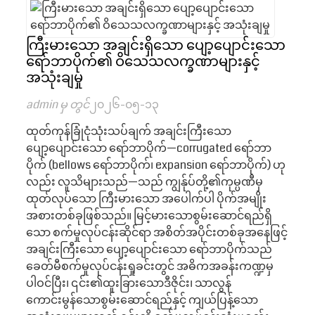
ကြီးမားသော အချင်းရှိသော ပျော့ပျောင်းသော
ရော်ဘာပိုက်၏ ဝိသေသလက္ခဏာများနှင့်
အသုံးချမှု
admin မှ တွင်
၂၀၂၆-၀၅-၁၃
ထုတ်ကုန်ခြုံငုံသုံးသပ်ချက် အချင်းကြီးသော
ပျော့ပျောင်းသော ရော်ဘာပိုက်—corrugated ရော်ဘာ
ပိုက် (bellows ရော်ဘာပိုက်၊ expansion ရော်ဘာပိုက်) ဟု
လည်း လူသိများသည်—သည် ကျွန်ုပ်တို့၏ကုမ္ပဏီမှ
ထုတ်လုပ်သော ကြီးမားသော အပေါက်ပါ ပိုက်အမျိုး
အစားတစ်ခုဖြစ်သည်။ မြင့်မားသောစွမ်းဆောင်ရည်ရှိ
သော စက်မှုလုပ်ငန်းဆိုင်ရာ အစိတ်အပိုင်းတစ်ခုအနေဖြင့်
အချင်းကြီးသော ပျော့ပျောင်းသော ရော်ဘာပိုက်သည်
ခေတ်မီစက်မှုလုပ်ငန်းရှုခင်းတွင် အဓိကအခန်းကဏ္ဍမှ
ပါဝင်ပြီး၊ ၎င်း၏ထူးခြားသောဒီဇိုင်း၊ သာလွန်
ကောင်းမွန်သောစွမ်းဆောင်ရည်နှင့် ကျယ်ပြန့်သော