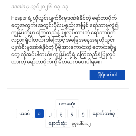
admin မှ တွင်
၂၀၂၆-၀၃-၁၃
Hesper ရဲ့ ယိုယွင်းပျက်စီးမှုဒဏ်ခံနိုင်တဲ့ ရော်ဘာပိုက်
တွေအတွက်၊ အတွင်းပိုင်းပစ္စည်းအဖြစ် ရော်ဘာမှလွဲ၍
ကျွန်ုပ်တို့မှာ ကြွေထည်နဲ့ ပြုလုပ်ထားတဲ့ ရော်ဘာပိုက်
လည်း ရှိပါတယ်၊ ဒါကြောင့် အခြေအနေအရ ယိုယွင်း
ပျက်စီးမှုဒဏ်ခံနိုင်တဲ့ ပိုမိုအားကောင်းတဲ့ တောင်းဆိုမှု
တွေ လိုအပ်ပါတယ်။ ကျွန်ုပ်တို့ရဲ့ ကြွေထည်နဲ့ ပြုလုပ်
ထားတဲ့ ရော်ဘာပိုက်ကို မိတ်ဆက်ပေးပါရစေ။
ပိုပြီးဖတ်ပါ
ပထမဆုံး
ယခင်
၁
၂
၃
၄
၅
နောက်တစ်ခု
နောက်ဆုံး
စုစုပေါင်း ၁၂