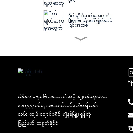
ပိုက်
ပိုက်ချိတ်ဆက်မှုအတွက်
Hesper သံမဏိဖြုတ်တပ်
ခြင်းအဆစ်
စစ်ထုတ်စက်အတွက် စစ်
ထုတ်အဝတ်
အရွယ်အစားအမျိုးမျိုးရှိ
သော Filter Press ၏ Filter
က
Press Plate
ရ
ပွန်းပဲ့မှုဒဏ်ခံနိုင်သော
လိပ်စာ: ၁-၄၀၆၊ အဆောက်အဦ ၁.၂၊ မင်ဟူးပလာ
ရော်ဘာသဲမှုတ်ပိုက်
ဇာ၊ ၇၇၇ မင်ဟူးအနောက်လမ်း၊ ဘီတန်လမ်း
လမ်း၊ ထျန်းချောင်ခရိုင်၊ ဂျီနန်မြို့၊ ရှန်တုံ
PE (polyethylene) Layflat
Film လေ သို့မဟုတ် ရေပိုက်
ပြည်နယ်၊ တရုတ်နိုင်ငံ