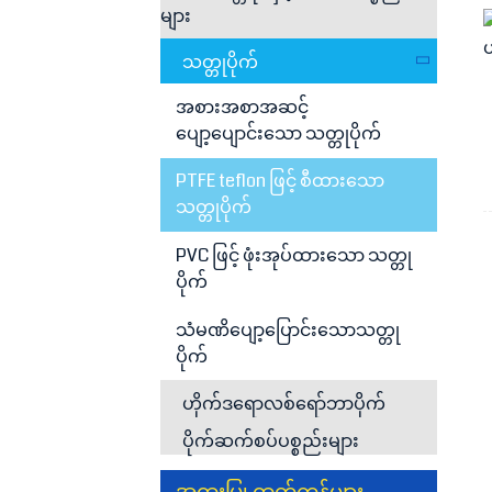
များ
သတ္တုပိုက်
အစားအစာအဆင့်
ပျော့ပျောင်းသော သတ္တုပိုက်
PTFE teflon ဖြင့် စီထားသော
သတ္တုပိုက်
PVC ဖြင့် ဖုံးအုပ်ထားသော သတ္တု
ပိုက်
သံမဏိပျော့ပြောင်းသောသတ္တု
ပိုက်
ဟိုက်ဒရောလစ်ရော်ဘာပိုက်
ပိုက်ဆက်စပ်ပစ္စည်းများ