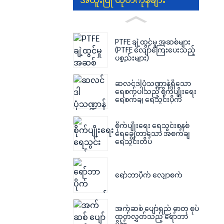
အထူးပြု ထုတ်ကုန်များ
PTFE ချဲ့ထွင်မှု အဆစ်များ
(PTFE လျော်ကြေးပေးသည့်
ပစ္စည်းများ)
ဆလင်ဒါပုံသဏ္ဍာန်ရှိသော
ရေစက်ပါသည့် စိုက်ပျိုးရေး
ရေစက်ချ ရေသွင်းပိုက်
စိုက်ပျိုးရေး ရေသွင်းစနစ်
ရေချွေတာသော အစက်ချ
ရေသွင်းတိပ်
ရော်ဘာပိုက် လျှောစက်
အက်ဆစ် ပျော်ရည် ဓာတု စုပ်
ထုတ်လွှတ်သည့် ရော်ဘာ