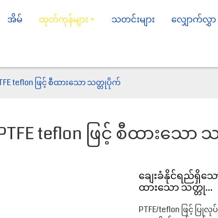
အိမ်
ထုတ်ကုန်များ
သတင်းများ
လျှောက်လွှာ
TFE teflon ဖြင့် စီထားသော သတ္တုပိုက်
PTFE teflon ဖြင့် စီထားသော သတ
ချေးခံနိုင်ရည်ရှိသေ
ထားသော သတ္တု...
PTFE/teflon ဖြင့် ပြု