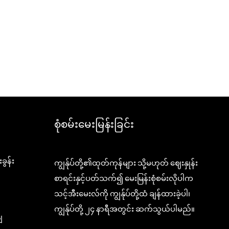
စုံစမ်းမေးမြန်းခြင်း
ွန်း
ကျွန်ုပ်တို့၏ထုတ်ကုန်များ သို့မဟုတ် ဈေးနှုန်း
စာရင်းနှင့်ပတ်သက်၍ မေးမြန်းစုံစမ်းလိုပါက
သင့်အီးမေးလ်ကို ကျွန်ုပ်တို့ထံ ချန်ထားခဲ့ပါ၊
ကျွန်ုပ်တို့ ၂၄ နာရီအတွင်း ဆက်သွယ်ပါမည်။
ျ