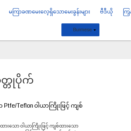
မကြာခဏမေးလေ့ရှိသောမေးခွန်းများ
ဗီဒီယို
ကြှ
Burmese
္တုပိုက်
ာ Ptfe/Teflon ဝါယာကြိုးဖြင့် ကျစ်
လုပ်ထားသော ဝါယာကြိုးဖြင့် ကျစ်ထားသော