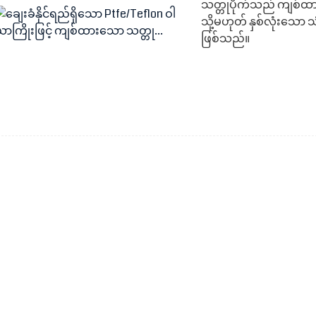
သတ္တုပိုက်သည် ကျစ်ထား
သို့မဟုတ် နှစ်လုံးသေ
ဖြစ်သည်။