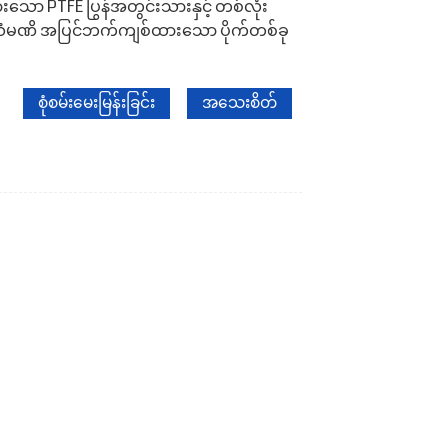
သော PTFE ပြွန်အတွင်းသားနှင့် တစ်လုံး
ာ သံမဏိ အပြင်ဘက်ကျစ်ထားသော ပိုက်တစ်ခု
စုံစမ်းမေးမြန်းခြင်း
အသေးစိတ်