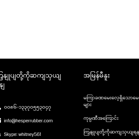
ြှနျုပျတို့ကိုဆကျသှယျ
အမြန်မီနူး
နျ
မကြာခဏမေးလေ့ရှိသောမေးခ
များ
၀၀၈၆-၁၃၃၇၀၅၅၃၀၄၇
ကုမ္ပဏီအကြောင်း
info@hesperrubber.com
ကြှနျုပျတို့ကိုဆကျသှယျရန
Skype: whitney561