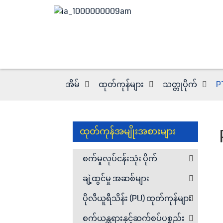
အိမ်
ထုတ်ကုန်များ
သတ္တုပိုက်
P
ထုတ်ကုန်အမျိုးအစားများ
စက်မှုလုပ်ငန်းသုံး ပိုက်
ချဲ့ထွင်မှု အဆစ်များ
ပိုလီယူရီသိန်း (PU) ထုတ်ကုန်များ
စက်ယန္တရားနှင့်ဆက်စပ်ပစ္စည်း