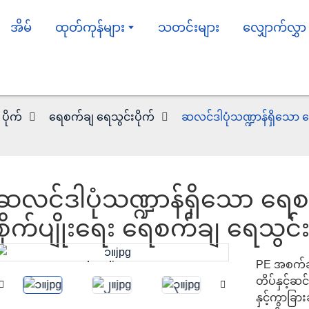
အိမ်
ထုတ်ကုန်များ
သတင်းများ
လျှောက်လွှာ
 ပိုက်
ရေစက်ချ ရေသွင်းပိုက်
ဆလင်ဒါပုံသဏ္ဍာန်ရှိသော ရ
ဆလင်ဒါပုံသဏ္ဍာန်ရှိသော ရေ
စိုက်ပျိုးရေး ရေစက်ချ ရေသွင်း
PE အစက်ချ
Loading...
Loading...
တိပ်နှင့်ဆင
နှင့်ကွာခြာ