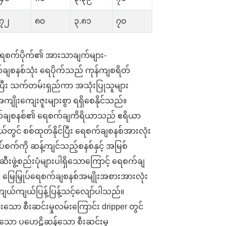
.၇၂
၈၀
၃.၈၁
၇၀
ရေစက်ပိုက်၏ အားသာချက်များ-
ချစနစ်သုံး ရေပိုက်သည် ကုန်ကျစရိတ်
ီး သက်တမ်းရှည်ကာ အသုံးပြုသူများ
ျိုးကျေးဇူးများစွာ ရရှိစေနိုင်သည်။
်ချစနစ်၏ ရေစက်ချကိရိယာသည် ဧရိယာ
တွင် စစ်ထုတ်နိုင်ပြီး ရေစက်ချစနစ်အားလုံး
ပ်စက်ကို ဆန့်ကျင်သည့်စနစ်နှင့် အမြစ်
ဖွဲ့စည်းပုံများပါရှိသောကြောင့် ရေစက်ချ
မြေမြှုပ်ရေစက်ချစနစ်အမျိုးအစားအားလုံး
ယ်ကျယ်ပြန့်ပြန့်သင့်လျော်ပါသည်။
းသော စီးဆင်းမှုလမ်းကြောင်း dripper တွင်
်သော ပဟေဠိဆန်သော စီးဆင်းမှု