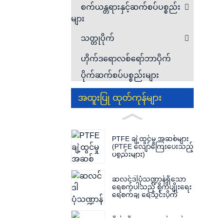
စက်ယန္တရားနှင့်ဆက်စပ်ပစ္စည်း
များ
သတ္တုပိုက်
ဟိုက်ဒရောလစ်ရော်ဘာပိုက်
ပိုက်ဆက်စပ်ပစ္စည်းများ
အထူးပြု ထုတ်ကုန်များ
PTFE ချဲ့ထွင်မှု အဆစ်များ
(PTFE လျော်ကြေးပေးသည့်
ပစ္စည်းများ)
ဆလင်ဒါပုံသဏ္ဍာန်ရှိသော
ရေစက်ပါသည့် စိုက်ပျိုးရေး
ရေစက်ချ ရေသွင်းပိုက်