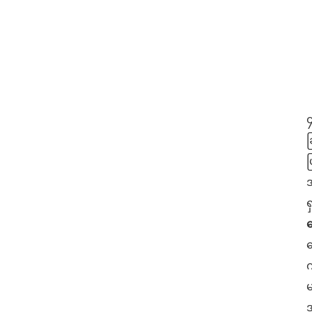
၄
ခ
ပ
အ
ရ
ရ
ရ
က
မ
အ