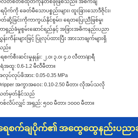
ပလတ်စတစ်ထုတ်ကုန်တစ်ခုဖြစ်သည်။ အစက်ချ
ေပိုက်ကို ခေတ်မီသောပစ္စည်းများ၊ ထူးခြားသောဒီဇိုင်း၊
ိတ်ဆို့ခြင်းကိုကာကွယ်နိုင်စွမ်း၊ ရေတပြေးညီဖြစ်မှု၊
ာရှည်ခံမှုစွမ်းဆောင်ရည်နှင့် အခြားအဓိကနည်းပညာ
ွှန်းကိန်းများဖြင့် ပြုလုပ်ထားပြီး အားသာချက်များရှိ
သည်။
ေစက်စီးဆင်းမှုနှုန်း: ၂.၀၊ ၃.၀၊ ၄.၀ လီတာ/နာရီ
ံရံအထူ: 0.6-1.2 မီလီမီတာ။
လုပ်လုပ်ဖိအား: 0.05-0.35 MPa
ripper အကွာအဝေး: 0.10-2.50 မီတာ၊ လိုအပ်သလို
သတ်မှတ်နိုင်သည်
စ်လိပ်လျှင် အရှည်: ၅၀၀ မီတာ၊ ၁၀၀၀ မီတာ။
ရေစက်ချပိုက်၏ အထွေထွေနည်းပညာ