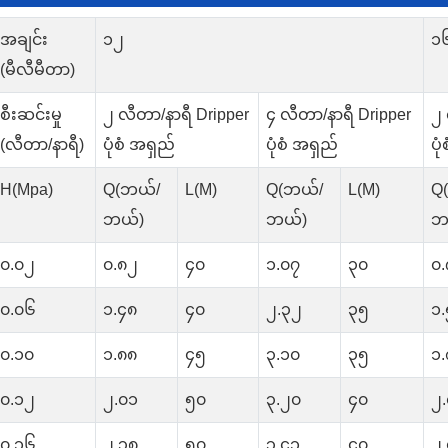
အချင်း
၁၂
၁
(မီလီမီတာ)
စီးဆင်းမှု
၂ လီတာ/နာရီ Dripper
၄ လီတာ/နာရီ Dripper
၂ 
(လီတာ/နာရီ)
ပုံစံ အရှည်
ပုံစံ အရှည်
ပု
H(Mpa)
Q(ဘယ်/
L(M)
Q(ဘယ်/
L(M)
Q
ဘယ်)
ဘယ်)
ဘ
၀.၀၂
၀.၈၂
၄၀
၁.၀၇
၃၀
၀.
၀.၀၆
၁.၄၈
၄၀
၂.၃၂
၃၅
၁
၀.၁၀
၁.၈၈
၄၅
၃.၁၀
၃၅
၁
၀.၁၂
၂.၀၁
၅၀
၃.၂၀
၄၀
၂
၀.၁၆
၂.၃၈
၅၀
၃.၄၁
၄၀
၂