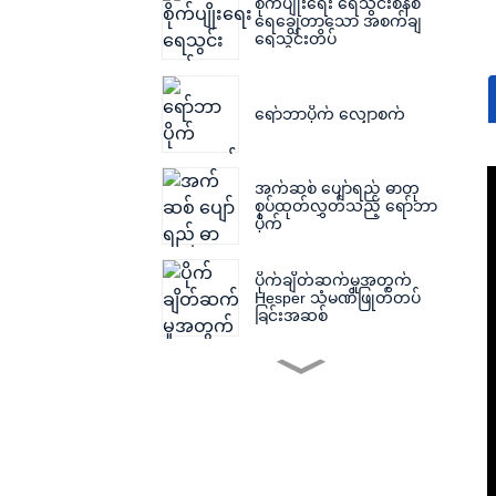
စိုက်ပျိုးရေး ရေသွင်းစနစ်
ရေချွေတာသော အစက်ချ
ရေသွင်းတိပ်
ရော်ဘာပိုက် လျှောစက်
အက်ဆစ် ပျော်ရည် ဓာတု
စုပ်ထုတ်လွှတ်သည့် ရော်ဘာ
ပိုက်
ပိုက်ချိတ်ဆက်မှုအတွက်
Hesper သံမဏိဖြုတ်တပ်
ခြင်းအဆစ်
စစ်ထုတ်စက်အတွက် စစ်
ထုတ်အဝတ်
အရွယ်အစားအမျိုးမျိုးရှိ
သော Filter Press ၏ Filter