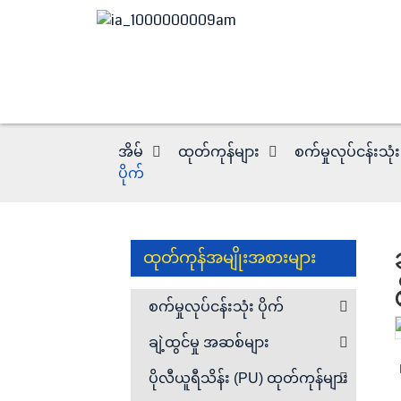
အိမ်
ထုတ်ကုန်များ
စက်မှုလုပ်ငန်းသုံး
ပိုက်
ထုတ်ကုန်အမျိုးအစားများ
စက်မှုလုပ်ငန်းသုံး ပိုက်
ချဲ့ထွင်မှု အဆစ်များ
Loading...
Loading...
ပိုလီယူရီသိန်း (PU) ထုတ်ကုန်များ