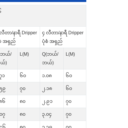
၆
လီတာ/နာရီ Dripper
၄ လီတာ/နာရီ Dripper
ံစံ အရှည်
ပုံစံ အရှည်
(ဘယ်/
L(M)
Q(ဘယ်/
L(M)
ယ်)
ဘယ်)
၇၁
၆၀
၁.၀၈
၆၀
.၅၉
၇၀
၂.၁၈
၆၀
.၈၆
၈၀
၂.၉၁
၇၀
.၀၇
၈၀
၃.၀၄
၇၀
.၄၆
၈၀
၃.၃၉
၇၀