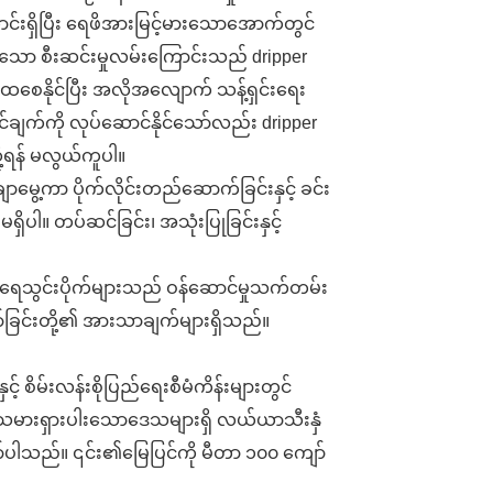
င်းရှိပြီး ရေဖိအားမြင့်မားသောအောက်တွင်
သော စီးဆင်းမှုလမ်းကြောင်းသည် dripper
င်းထစေနိုင်ပြီး အလိုအလျောက် သန့်ရှင်းရေး
်ချက်ကို လုပ်ဆောင်နိုင်သော်လည်း dripper
ို့ရန် မလွယ်ကူပါ။
ာမွေ့ကာ ပိုက်လိုင်းတည်ဆောက်ခြင်းနှင့် ခင်း
ှိပါ။ တပ်ဆင်ခြင်း၊ အသုံးပြုခြင်းနှင့်
ချရေသွင်းပိုက်များသည် ဝန်ဆောင်မှုသက်တမ်း
ာ်ခြင်းတို့၏ အားသာချက်များရှိသည်။
ှင့် စိမ်းလန်းစိုပြည်ရေးစီမံကိန်းများတွင်
ပ်သမားရှားပါးသောဒေသများရှိ လယ်ယာသီးနှံ
ျော်ပါသည်။ ၎င်း၏မြေပြင်ကို မီတာ ၁၀၀ ကျော်