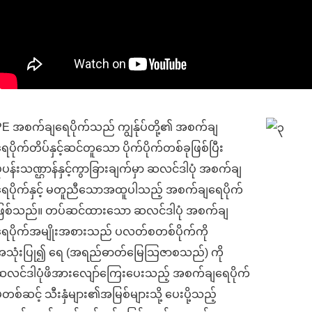
US
PE အစက်ချရေပိုက်သည် ကျွန်ုပ်တို့၏ အစက်ချ
86 13370553047
ေပိုက်တိပ်နှင့်ဆင်တူသော ပိုက်ပိုက်တစ်ခုဖြစ်ပြီး
ုံပန်းသဏ္ဌာန်နှင့်ကွာခြားချက်မှာ ဆလင်ဒါပုံ အစက်ချ
info@hesperrubber.com
ရေပိုက်နှင့် မတူညီသောအထူပါသည့် အစက်ချရေပိုက်
ဖြစ်သည်။ တပ်ဆင်ထားသော ဆလင်ဒါပုံ အစက်ချ
ရေပိုက်အမျိုးအစားသည် ပလတ်စတစ်ပိုက်ကို
အသုံးပြု၍ ရေ (အရည်ဓာတ်မြေသြဇာစသည်) ကို
ဆလင်ဒါပုံဖိအားလျော်ကြေးပေးသည့် အစက်ချရေပိုက်
ှတစ်ဆင့် သီးနှံများ၏အမြစ်များသို့ ပေးပို့သည့်