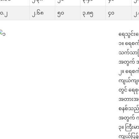
၀.၂
၂.၆၈
၅၀
၃.၈၅
၄၀
၂
ရေသွင်း
၁။ ရေစက်
သက်သာပြ
အတွက် အက
၂။ ရေစက
ကျယ်ကျယ်
တွင် ရေစု
အတားအဆီး
စနစ်သည် 
အတွက် ကျ
၃။ ကြီးမာ
ကျယ်ပြန့