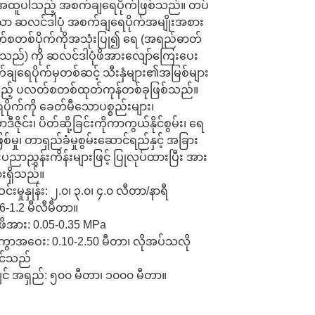
ထူပါသည့် အစက်ချရေပိုက်ဖြစ်သည်။ တပ်
 ဆလင်ဒါပုံ အစက်ချရေပိုက်အမျိုးအစား
စတစ်ပိုက်ကိုအသုံးပြု၍ ရေ (အရည်ဓာတ်
ည်) ကို ဆလင်ဒါပုံဖိအားလျော်ကြေးပေး
ချရေပိုက်မှတစ်ဆင့် သီးနှံများ၏အမြစ်များ
ို့သည့် ပလတ်စတစ်ထုတ်ကုန်တစ်ခုဖြစ်သည်။
ိုက်ကို ခေတ်မီသောပစ္စည်းများ၊
ီဇိုင်း၊ ပိတ်ဆို့ခြင်းကိုကာကွယ်နိုင်စွမ်း၊ ရေ
်မှု၊ တာရှည်ခံမှုစွမ်းဆောင်ရည်နှင့် အခြား
ာညွှန်းကိန်းများဖြင့် ပြုလုပ်ထားပြီး အား
းရှိသည်။
းမှုနှုန်း: ၂.၀၊ ၃.၀၊ ၄.၀ လီတာ/နာရီ
.6-1.2 မီလီမီတာ။
ဖိအား: 0.05-0.35 MPa
ကွာအဝေး: 0.10-2.50 မီတာ၊ လိုအပ်သလို
ုင်သည်
ှင် အရှည်: ၅၀၀ မီတာ၊ ၁၀၀၀ မီတာ။