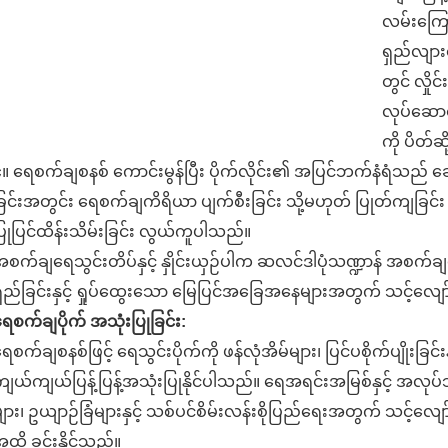
လမ်းကြော
ရှည်လျား
တွင် လှို
လုပ်ဆောင
ကို ပိတ်ဆ
။ ရေစက်ချစနစ် ကောင်းမွန်ပြီး ပိုက်လိုင်း၏ အပြင်ဘက်နံရံသည် ချေ
ြင်းအတွင်း ရေစက်ချကိရိယာ ပျက်စီးခြင်း သို့မဟုတ် ပြုတ်ကျခြင်း မရ
ြုပြင်ထိန်းသိမ်းခြင်း လွယ်ကူပါသည်။
စက်ချရေသွင်းတိပ်နှင့် နှိုင်းယှဉ်ပါက ဆလင်ဒါပုံသဏ္ဍာန် အစက်
ှည်ခြင်းနှင့် ရှုပ်ထွေးသော မြေပြင်အခြေအနေများအတွက် သင့်လျေ
ေစက်ချပိုက် အသုံးပြုခြင်း:
ေစက်ချစနစ်ဖြင့် ရေသွင်းပိုက်ကို ဖန်လုံအိမ်များ၊ ပြင်ပစိုက်ပျိုးခြင်းန
ျယ်ကျယ်ပြန့်ပြန့်အသုံးပြုနိုင်ပါသည်။ ရေအရင်းအမြစ်နှင့် အလု
ျား၊ ဥယျာဉ်ခြံများနှင့် သစ်ပင်စိမ်းလန်းစိုပြည်ရေးအတွက် သင့်လ
ထိ ခင်းနိုင်သည်။