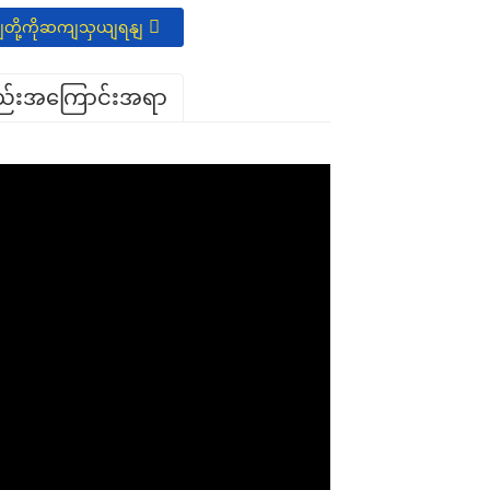
ပျတို့ကိုဆကျသှယျရနျ
္စည်းအကြောင်းအရာ
Name
Email
Phone
Message