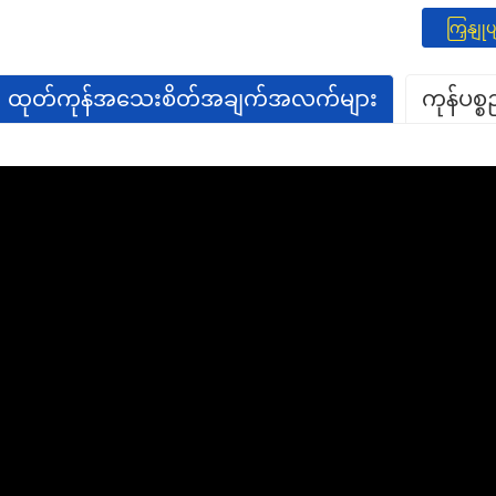
ကြှနျု
ထုတ်ကုန်အသေးစိတ်အချက်အလက်များ
ကုန်ပစ
GET IN
TOUCH
WITH