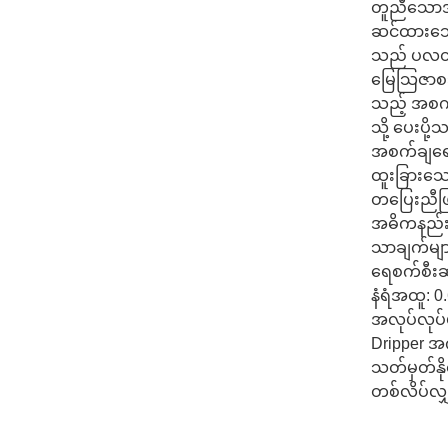
တူညီသောအ
ဆင်ထားသော
သည် ပလတ်
မြေသြဇာစသ
သည့် အစက်
သို့ ပေးပ
အစက်ချရေပ
ထူးခြားသောဒ
တပြေးညီဖြစ
အဓိကနည်းပည
သာချက်မျာ
ရေစက်စီးဆင်
နံရံအထူ: 0
အလုပ်လုပ်
Dripper အ
သတ်မှတ်နိ
တစ်လိပ်လျ