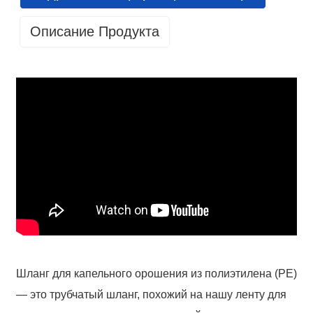
Описание Продукта
GET IN TOUCH WITH US
86 13370553047
info@hesperrubber.com
Name
Шланг для капельного орошения из полиэтилена (PE)
Email
— это трубчатый шланг, похожий на нашу ленту для