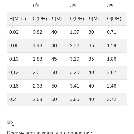
л/ч
л/ч
л/ч
H(МПа)
Q(L/H)
Л(М)
Q(L/H)
Л(М)
Q(L/H)
Л(
0,02
0,82
40
1.07
30
0,71
60
0,06
1.48
40
2.32
35
1.59
70
0.10
1.88
45
3.10
35
1.86
80
0,12
2.01
50
3.20
40
2.07
80
0,16
2.38
50
3.41
40
2.46
80
0.2
2.68
50
3.85
40
2.72
80
Преимущества капельного орошения: