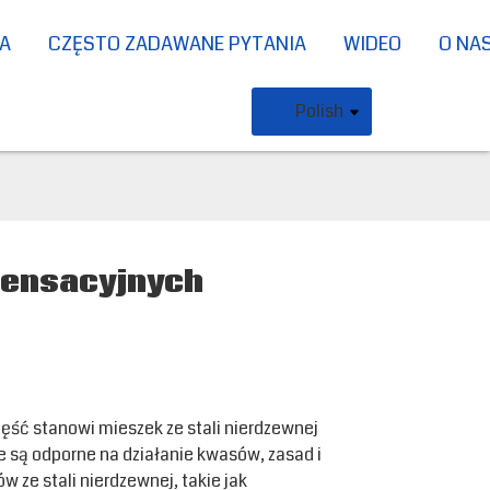
JA
CZĘSTO ZADAWANE PYTANIA
WIDEO
O NA
Polish
pensacyjnych
ść stanowi mieszek ze stali nierdzewnej
te są odporne na działanie kwasów, zasad i
 ze stali nierdzewnej, takie jak