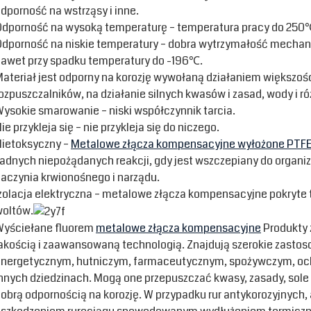
dporność na wstrząsy i inne.
dporność na wysoką temperaturę – temperatura pracy do 250
dporność na niskie temperatury – dobra wytrzymałość mecha
awet przy spadku temperatury do -196℃.
ateriał jest odporny na korozję wywołaną działaniem większoś
ozpuszczalników, na działanie silnych kwasów i zasad, wody i 
ysokie smarowanie – niski współczynnik tarcia.
ie przykleja się – nie przykleja się do niczego.
ietoksyczny –
Metalowe złącza kompensacyjne wyłożone PTF
adnych niepożądanych reakcji, gdy jest wszczepiany do organi
aczynia krwionośnego i narządu.
zolacja elektryczna – metalowe złącza kompensacyjne pokryte
oltów.
Wyściełane fluorem
metalowe złącza kompensacyjne
Produkty z
akością i zaawansowaną technologią. Znajdują szerokie zast
nergetycznym, hutniczym, farmaceutycznym, spożywczym, och
nnych dziedzinach. Mogą one przepuszczać kwasy, zasady, sole i
obrą odpornością na korozję. W przypadku rur antykorozyjnych,