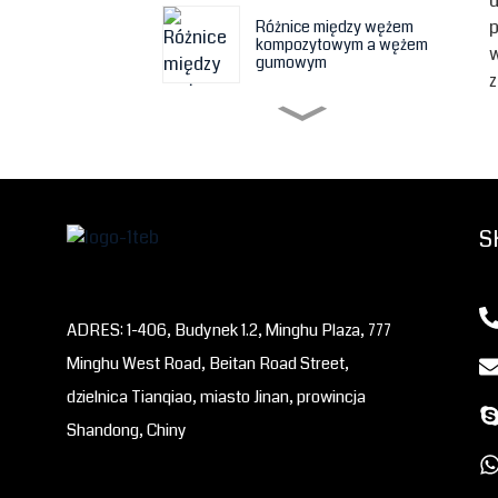
p
Różnice między wężem
kompozytowym a wężem
w
gumowym
z
Cechy i zastosowanie
węża kompozytowego
Coś o wężach
S
kompozytowych Hesper
Wąż gumowy z powłoką
ceramiczną – lepszy wybór
ADRES: 1-406, Budynek 1.2, Minghu Plaza, 777
odpornego na zużycie
węża gumowego
Minghu West Road, Beitan Road Street,
dzielnica Tianqiao, miasto Jinan, prowincja
Złącza kompensacyjne z
gumy pokrytej PTFE firmy
Shandong, Chiny
Shandong Hesper