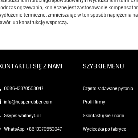
uszkodzeniom rurociągu spowodowanym wydłużeniem termicz
odczas ogrzewania, konieczne jest zastosowanie kompensator
ydłużenie termiczne, zmniejszając w ten sposób naprężenia na ś
awór lub konstrukcję wsporczą.
KONTAKTUJ SIĘ Z NAMI
SZYBKIE MENU
0086-13370553047
Często zadawane pytania
info@hesperrubber.com
Profil firmy
Skype: whitney561
Skontaktuj się z nami
WhatsApp: +86 13370553047
Wycieczka po fabryce