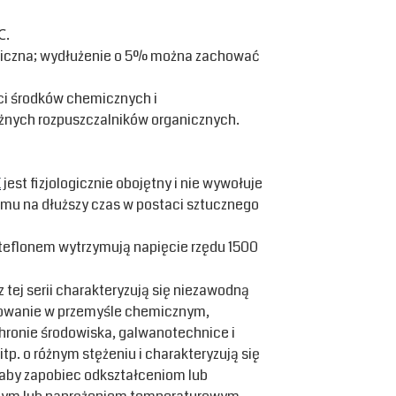
℃.
niczna; wydłużenie o 5% można zachować
ci środków chemicznych i
różnych rozpuszczalników organicznych.
E
jest fizjologicznie obojętny i nie wywołuje
zmu na dłuższy czas w postaci sztucznego
 teflonem wytrzymują napięcie rzędu 1500
 tej serii charakteryzują się niezawodną
osowanie w przemyśle chemicznym,
ronie środowiska, galwanotechnice i
tp. o różnym stężeniu i charakteryzują się
 aby zapobiec odkształceniom lub