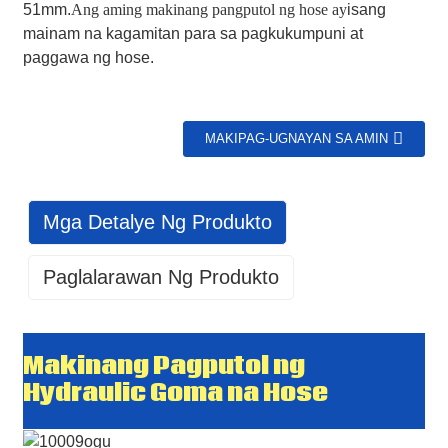
51mm.
Ang aming makinang pangputol ng hose ay
isang
mainam na kagamitan para sa pagkukumpuni at
paggawa ng hose.
MAKIPAG-UGNAYAN SA AMIN
Mga Detalye Ng Produkto
Paglalarawan Ng Produkto
Makinang Pagputol ng
GET IN TOUCH WITH US
Hydraulic Goma na Hose
86 13370553047