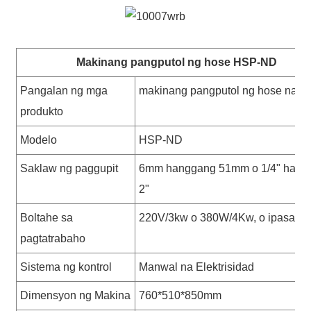
Makinang pangputol ng hose HSP-ND
Pangalan ng mga
makinang pangputol ng hose na g
produkto
Modelo
HSP-ND
Saklaw ng paggupit
6mm hanggang 51mm o 1/4" hang
2"
Boltahe sa
220V/3kw o 380W/4Kw, o ipasady
pagtatrabaho
Sistema ng kontrol
Manwal na Elektrisidad
Dimensyon ng Makina
760*510*850mm