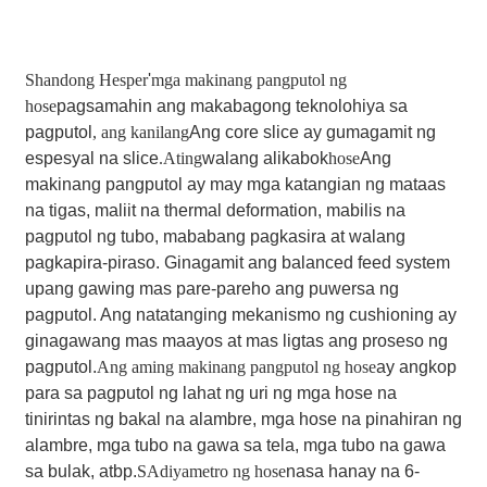
Shandong Hesper
'
mga makinang pangputol ng
hose
pagsamahin ang makabagong teknolohiya sa
pagputol
, ang kanilang
Ang core slice ay gumagamit ng
espesyal na slice
.Ating
walang alikabok
hose
Ang
makinang pangputol ay may mga katangian ng mataas
na tigas, maliit na thermal deformation, mabilis na
pagputol ng tubo, mababang pagkasira at walang
pagkapira-piraso. Ginagamit ang balanced feed system
upang gawing mas pare-pareho ang puwersa ng
pagputol. Ang natatanging mekanismo ng cushioning ay
ginagawang mas maayos at mas ligtas ang proseso ng
pagputol.
Ang aming makinang pangputol ng hose
ay angkop
para sa pagputol ng lahat ng uri ng mga hose na
tinirintas ng bakal na alambre, mga hose na pinahiran ng
alambre, mga tubo na gawa sa tela, mga tubo na gawa
sa bulak, atbp.
SA
diyametro ng hose
nasa hanay na 6-