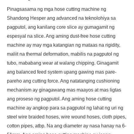
Pinagsasama ng mga hose cutting machine ng
info@hesperrubber.com
Shandong Hesper ang advanced na teknolohiya sa
pagputol, ang kanilang core slice ay gumagamit ng
espesyal na slice. Ang aming dust-free hose cutting
Name
machine ay may mga katangian ng mataas na rigidity,
*Name Cannot be empty!
maliit na thermal deformation, mabilis na pagputol ng
Email
tubo, mababang wear at walang chipping. Ginagamit
Enter a Warming that does not meet the criteria!
ang balanced feed system upang gawing mas pare-
Phone
pareho ang cutting force. Ang natatanging cushioning
mechanism ay ginagawang mas maayos at mas ligtas
ang proseso ng pagputol. Ang aming hose cutting
machine ay angkop para sa pagputol ng lahat ng uri ng
Message
steel wire braided hoses, wire wound hoses, cloth pipes,
cotton pipes, atbp. Na ang diameter ay nasa hanay na 6-