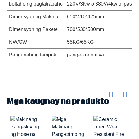
boltahe ng pagtatrabaho
220V/3Kw o 380V/4kw o ipasad
Dimensyon ng Makina
650*410*425mm
Dimensyon ng Pakete
700*530*580mm
NW/GW
55KG/65KG
Pangunahing tampok
pang-ekonomiya
Mga kaugnay na produkto