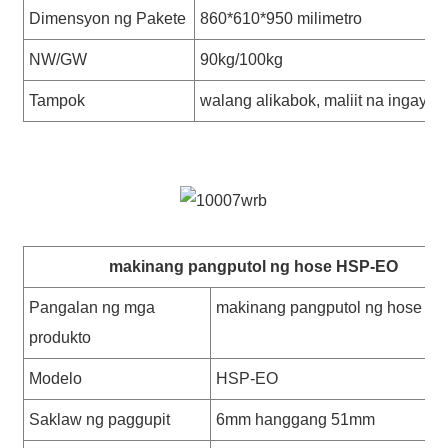
Dimensyon ng Pakete
860*610*950 milimetro
NW/GW
90kg/100kg
Tampok
walang alikabok, maliit na ingay
makinang pangputol ng hose HSP-EO
Pangalan ng mga
makinang pangputol ng hose
produkto
Modelo
HSP-EO
Saklaw ng paggupit
6mm hanggang 51mm