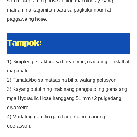
51mm. Ang aming hose cutting machine ay isang
AI Helps Write
mainam na kagamitan para sa pagkukumpuni at
*Message Cannot be empty!
paggawa ng hose.
Tampok:
*
Required field
SUBMIT
1) Simpleng istraktura sa linear type, madaling i-install at
mapanatili.
2) Tumatakbo sa mataas na bilis, walang polusyon.
3) Kayang putulin ng makinang pangputol ng goma ang
mga Hydraulic Hose hanggang 51 mm / 2 pulgadang
diyametro.
4) Madaling gamitin gamit ang manu-manong
operasyon.