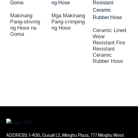
Makinang
Mga Makinang
Pang-skiving
Pang-crimping
ng Hose na
ng Hose
Ceramic Lined
Goma
Wear
M
Resistant Fire
D
Resistant
G
Ceramic
P
Rubber Hose
D
W
S
D
ADDRESS: 1-406, Gusali 1.2, Minghu Plaza, 777 Minghu West