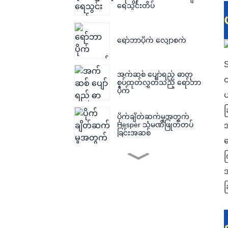
ရေသွင်းတိပ်
ရော်ဘာပိုက် လျှောစက်
S
အက်ဆစ် ပျော်ရည် ဓာတု
တ
စုပ်ထုတ်လွှတ်သည့် ရော်ဘာ
ပိုက်
ဟ
ခ
ပိုက်ချိတ်ဆက်မှုအတွက်
Hesper သံမဏိဖြုတ်တပ်
အ
ခြင်းအဆစ်
ဘ
က
စစ်ထုတ်စက်အတွက် စစ်
အ
ထုတ်အဝတ်
ခ
အရွယ်အစားအမျိုးမျိုးရှိ
သော Filter Press ၏ Filter
Press Plate