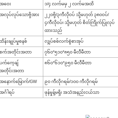
အဝေး
၁/၄ လက်မမှ ၂ လက်မအထိ
အလုပ်လုပ်သောဗို့အား
၂၂၀ဗို့/၃ကီလိုဝပ် သို့မဟုတ် ၃၈၀ဝပ်/
၄ကီလိုဝပ်၊ သို့မဟုတ် စိတ်ကြိုက်ပြုလုပ်
ထားသည်
ထိန်းချုပ်မှုစနစ်
လျှပ်စစ်လက်စွဲစာအုပ်
စက်အတိုင်းအတာ
၇၆၀*၅၁၀*၈၅၀ မီလီမီတာ
ပက်ကေ့ချ်
၈၆၀*၆၁၀*၉၅၀ မီလီမီတာ
အတိုင်းအတာ
အနောက်မြောက်/GW
၉၀ ကီလိုဂရမ်/၁၀၀ ကီလိုဂရမ်
အင်္ဂါရပ်
ဖုန်မှုန့်မရှိ၊ အသံအနည်းငယ်သာ