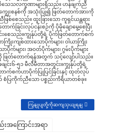
၏ ဝိသေသလက္ခဏာများရှိသည်။ ဟန်ချက်ညီ
ွေးစနစ်ကို အသုံးပြု၍ ဖြတ်တောက်အားကို
းညီဖြစ်စေသည်။ ထူးခြားသော ကူရှင်ယန္တရား
ာက်ခြင်းလုပ်ငန်းစဉ်ကို ပိုမိုချောမွေ့စေပြီး
ကင်းစေသည်။
ကျွန်ုပ်တို့ရဲ့ ပိုက်ဖြတ်တောက်စက်
ကြိုးကျစ်ထားသောပိုက်များ၊ ဝါယာကြိုး
ပိုက်များ၊ အဝတ်ပိုက်များ၊ ဂွမ်းပိုက်များ
ို ဖြတ်တောက်ရန်အတွက် သင့်လျော်ပါသည်။
အချင်း
၆-၅၁ မီလီမီတာအတွင်း။
ကျွန်ုပ်တို့ရဲ့
်တောက်စက်ဟာ
ပိုက်ပြုပြင်ခြင်းနှင့် ထုတ်လုပ်
် စံပြကိုက်ညီသော ပစ္စည်းကိရိယာတစ်ခု။
ကြှနျုပျတို့ကိုဆကျသှယျရနျ
္စည်းအကြောင်းအရာ