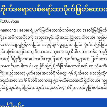
ဟိုက်ဒရောလစ်ရော်ဘာပိုက်ဖြတ်တော
GET IN
TOUCH
handong Hesper ရဲ့ ပိုက်ဖြတ်တောက်စက်တွေဟာ အဆင့်မြင့်ဖြတ်
ို့၏ အဓိကအပိုင်းကို အထူးအပိုင်းကို အသုံးပြုထားပါတယ်။ ကျွန်ုပ်တို
ာ မာကျောမှုမြင့်မားခြင်း၊ အပူပုံပျက်မှုနည်းပါးခြင်း၊ ပိုက်အမြန်ဖြတ်
ြင်းမဖြစ်စေခြင်းစတဲ့ ဝိသေသလက္ခဏာတွေ ရှိပါတယ်။ ဟန်ချက်ညီတဲ
WITH
ားကို ပိုမိုညီညာစေပါတယ်။ ထူးခြားတဲ့ ကူရှင်ယန္တရားက ဖြတ်တောက်တဲ့လု
ေးကင်းစေပါတယ်။ ကျွန်ုပ်တို့ရဲ့ ပိုက်ဖြတ်တောက်စက်ဟာ သံမဏိဝါ
ြိုးချည်ထားတဲ့ ပိုက်တွေ၊ အဝတ်ပိုက်တွေ၊ ဂွမ်းပိုက်တွေ စသည်တိ
US
ရွယ်အစားက ၆ မီလီမီတာကနေ ၅၁ မီလီမီတာအထိ ရှိပါတယ်။ ကျွန်ုပ်
ြင်းနဲ့ ထုတ်လုပ်ခြင်းအတွက် သင့်တော်တဲ့ ကိရိယာတစ်ခုဖြစ်ပါတယ်