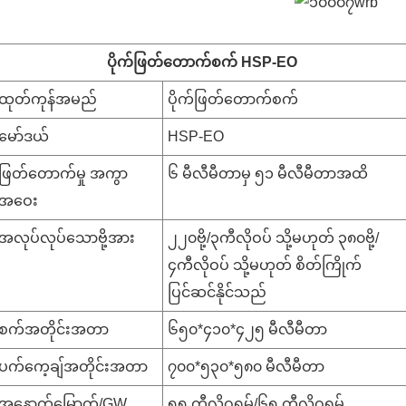
ပိုက်ဖြတ်တောက်စက် HSP-EO
ထုတ်ကုန်အမည်
ပိုက်ဖြတ်တောက်စက်
မော်ဒယ်
HSP-EO
ဖြတ်တောက်မှု အကွာ
၆ မီလီမီတာမှ ၅၁ မီလီမီတာအထိ
အဝေး
အလုပ်လုပ်သောဗို့အား
၂၂၀ဗို့/၃ကီလိုဝပ် သို့မဟုတ် ၃၈၀ဗို့/
၄ကီလိုဝပ် သို့မဟုတ် စိတ်ကြိုက်
ပြင်ဆင်နိုင်သည်
စက်အတိုင်းအတာ
၆၅၀*၄၁၀*၄၂၅ မီလီမီတာ
ပက်ကေ့ချ်အတိုင်းအတာ
၇၀၀*၅၃၀*၅၈၀ မီလီမီတာ
အနောက်မြောက်/GW
၅၅ ကီလိုဂရမ်/၆၅ ကီလိုဂရမ်