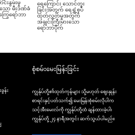
်းနွမ်းမှု
ရေကြောင်း သောင်တူး
င်သော မီးဒဏ်ခံ
ခြင်းအတွက် ရေရွှံ့စုပ်
 ကြွေရော်ဘာ
ထုတ်လွှတ်မှုအတွက်
အချင်းကြီးမားသော
ရော်ဘာပိုက်
စုံစမ်းမေးမြန်းခြင်း
ွန်း
ကျွန်ုပ်တို့၏ထုတ်ကုန်များ သို့မဟုတ် ဈေးနှုန်း
စာရင်းနှင့်ပတ်သက်၍ မေးမြန်းစုံစမ်းလိုပါက
သင့်အီးမေးလ်ကို ကျွန်ုပ်တို့ထံ ချန်ထားခဲ့ပါ၊
ကျွန်ုပ်တို့ ၂၄ နာရီအတွင်း ဆက်သွယ်ပါမည်။
ျ