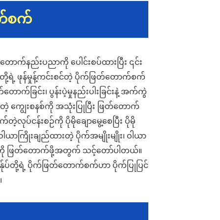
က်စက်
Name
*Name Cannot be empty!
Email
တောက်နည်းပညာကို ပေါင်းစပ်ထားပြီး ၎င်း
Enter a Warming that does not meet the criteria!
့ရဲ့ ဖုန်မှုန့်ကင်းစင်တဲ့ ပိုက်ဖြတ်တောက်စက်
Phone
တောက်ခြင်း၊ ပွန်းပဲ့မှုနည်းပါးခြင်းနဲ့ အက်ကွဲ
့ ကျွေးစနစ်ကို အသုံးပြုပြီး ဖြတ်တောက်
ပ်ငန်းစဉ်ကို ပိုမိုချောမွေ့စေပြီး ပိုမို
ယာကြိုးချည်ထားတဲ့ ပိုက်အမျိုးမျိုး၊ ဝါယာ
Message
ု့ကို ဖြတ်တောက်ဖို့အတွက် သင့်တော်ပါတယ်။
တို့ရဲ့ ပိုက်ဖြတ်တောက်စက်ဟာ ပိုက်ပြုပြင်
။
AI Helps Write
*Message Cannot be empty!