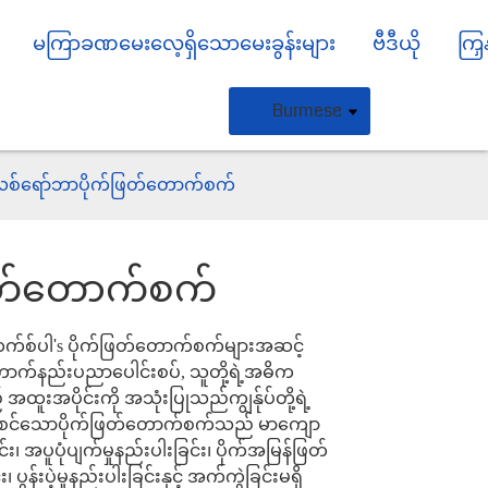
မကြာခဏမေးလေ့ရှိသောမေးခွန်းများ
ဗီဒီယို
ကြှ
Burmese
လစ်ရော်ဘာပိုက်ဖြတ်တောက်စက်
ြတ်တောက်စက်
ဟက်စ်ပါ
'
s ပိုက်ဖြတ်တောက်စက်များ
အဆင့်
Loading...
Loading...
Loading..
Loading..
တောက်နည်းပညာပေါင်းစပ်
, သူတို့ရဲ့
အဓိက
် အထူးအပိုင်းကို အသုံးပြုသည်
ကျွန်ုပ်တို့ရဲ့
င်းစင်သော
ပိုက်
ဖြတ်တောက်စက်သည် မာကျော
ြင်း၊ အပူပုံပျက်မှုနည်းပါးခြင်း၊ ပိုက်အမြန်ဖြတ်
ပွန်းပဲ့မှုနည်းပါးခြင်းနှင့် အက်ကွဲခြင်းမရှိ