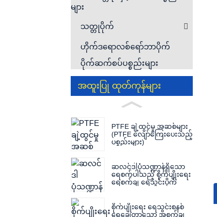
များ
သတ္တုပိုက်
ဟိုက်ဒရောလစ်ရော်ဘာပိုက်
ပိုက်ဆက်စပ်ပစ္စည်းများ
အထူးပြု ထုတ်ကုန်များ
PTFE ချဲ့ထွင်မှု အဆစ်များ
(PTFE လျော်ကြေးပေးသည့်
ပစ္စည်းများ)
ဆလင်ဒါပုံသဏ္ဍာန်ရှိသော
ရေစက်ပါသည့် စိုက်ပျိုးရေး
ရေစက်ချ ရေသွင်းပိုက်
စိုက်ပျိုးရေး ရေသွင်းစနစ်
ရေချွေတာသော အစက်ချ