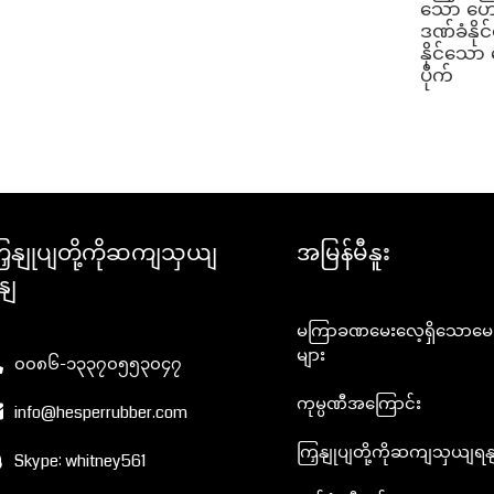
သော ဟောင
ဒဏ်ခံနို
နိုင်သော
ပိုက်
ြှနျုပျတို့ကိုဆကျသှယျ
အမြန်မီနူး
နျ
မကြာခဏမေးလေ့ရှိသောမေးခ
များ
၀၀၈၆-၁၃၃၇၀၅၅၃၀၄၇
ကုမ္ပဏီအကြောင်း
info@hesperrubber.com
ကြှနျုပျတို့ကိုဆကျသှယျရန
Skype: whitney561