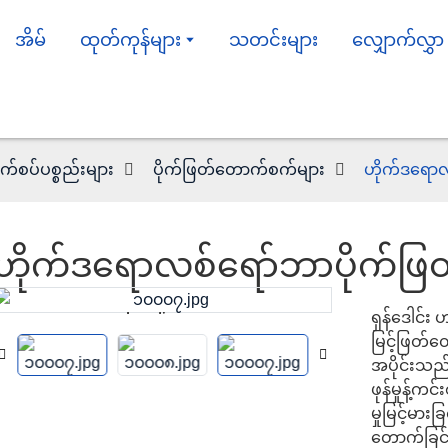
အိမ်
ထုတ်ကုန်များ
သတင်းများ
လျှောက်လွှာ
က်စပ်ပစ္စည်းများ
ပိုက်ဖြတ်တောက်စက်များ
ဟိုက်ဒရော
ဟိုက်ဒရောလစ်ရော်ဘာပိုက်ဖ
ရှန်ဒေါင်း 
Loading...
Loading...
မြင့်ဖြတ်
အပိုင်းသည
ဖုန်မှုန့်က
မှုမြင့်မားခ
တောက်ခြင်း၊ 