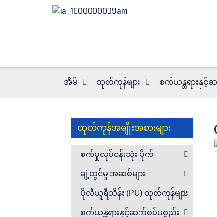
အိမ်
ထုတ်ကုန်များ
စက်ယန္တရားနှင့်ဆ
ထုတ်ကုန်အမျိုးအစားများ
Loading...
Loading...
စက်မှုလုပ်ငန်းသုံး ပိုက်
ချဲ့ထွင်မှု အဆစ်များ
ပိုလီယူရီသိန်း (PU) ထုတ်ကုန်များ
စက်ယန္တရားနှင့်ဆက်စပ်ပစ္စည်း