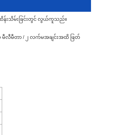
ြင်ထိန်းသိမ်းခြင်းတွင် လွယ်ကူသည်။
Required
*
SUBMIT
field
၁ မီလီမီတာ / ၂ လက်မအချင်းအထိ ဖြတ်