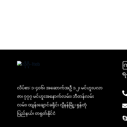
က
ရ
လိပ်စာ: ၁-၄၀၆၊ အဆောက်အဦ ၁.၂၊ မင်ဟူးပလာ
ဇာ၊ ၇၇၇ မင်ဟူးအနောက်လမ်း၊ ဘီတန်လမ်း
လမ်း၊ ထျန်းချောင်ခရိုင်၊ ဂျီနန်မြို့၊ ရှန်တုံ
ပြည်နယ်၊ တရုတ်နိုင်ငံ