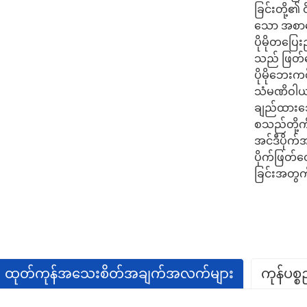
ခြင်းတို့
သော အစာကျ
ပိုမိုတပြေ
သည် ဖြတ်တေ
ပိုမိုဘေး
သံမဏိဝါယာ
ချည်ထားသော
စသည်တို့က
အင်ဒီ
ပိုက်
ပိုက်ဖြတ
ခြင်းအတွက
ထုတ်ကုန်အသေးစိတ်အချက်အလက်များ
ကုန်ပစ