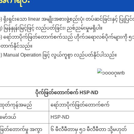
အင်္ဂါရပ်:
) ရိုးရှင်းသော linear အမျိုးအစားဖွဲ့စည်းပုံ၊ တပ်ဆင်ခြင်းနှင့် ပြုပ
86 13370553047
) မြန်နှုန်းမြင့်ဖြင့် လည်ပတ်ခြင်း၊ ညစ်ညမ်းမှုမရှိပါ။
၃) ရော်ဘာပိုက်ဖြတ်တောက်စက်သည် ဟိုက်ဒရောလစ်ပိုက်များကို ၅
info@hesperrubber.com
တောက်နိုင်သည်။
) Manual Operation ဖြင့် လွယ်ကူစွာ လည်ပတ်နိုင်ပါသည်။
ပိုက်ဖြတ်တောက်စက် HSP-ND
ထုတ်ကုန်အမည်
ရော်ဘာပိုက်ဖြတ်တောက်စက်
မော်ဒယ်
HSP-ND
ဖြတ်တောက်မှု အကွာ
၆ မီလီမီတာမှ ၅၁ မီလီမီတာ သို့မဟုတ်