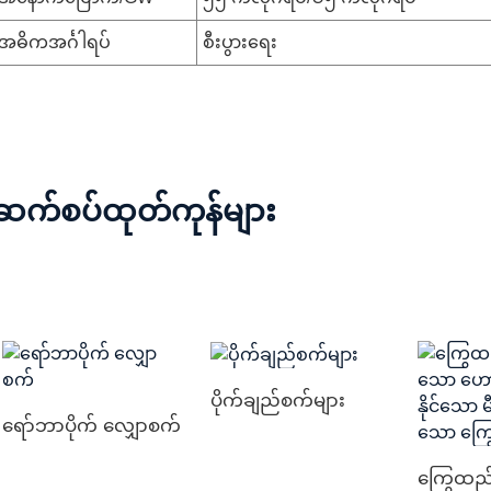
အဓိကအင်္ဂါရပ်
စီးပွားရေး
ဆက်စပ်ထုတ်ကုန်များ
ပိုက်ချည်စက်များ
ရော်ဘာပိုက် လျှောစက်
ကြွေထည်ဖ