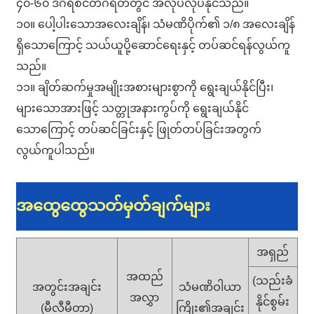
၄၀-၆၀ ဒီဂရီစင်တီဂရိတ်တွင် အလုပ်လုပ်နိုင်သည်။
၁၀။ ပေါ့ပါးသောအလေးချိန်၊ သံမဏိပိုက်၏ ၁/၈ အလေးချိန်
ရှိသောကြောင့် သယ်ယူပို့ဆောင်ရေးနှင့် တပ်ဆင်ရန်လွယ်ကူ
သည်။
၁၁။ ချိတ်ဆက်မှုအမျိုးအစားများစွာကို ရွေးချယ်နိုင်ပြီး၊
များသောအားဖြင့် သတ္တုအနားကွပ်ကို ရွေးချယ်နိုင်
သောကြောင့် တပ်ဆင်ခြင်းနှင့် ဖြုတ်တပ်ခြင်းအတွက်
လွယ်ကူပါသည်။
အထွေထွေသတ်မှတ်ချက်များ
အရှည်
အထည်
(သည်းခံ
အတွင်းအချင်း
သံမဏိဝါယာ
အလွှာ
နိုင်စွမ်း
(မီလီမီတာ)
ကြိုး၏အချင်း