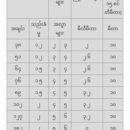
များ
၁၅ စင်
တီမီတာ)
သည်းခံ
အလွှာ
အချင်း
မီလီမီတာ
မီတာ
မှု
များ
၃၈
၁.၂
၂
၃
၂
၁၀
၅၁
၁.၂
၃
၄
၂.၆
၁၀
၆၄
၁.၅
၃
၄
၂.၆
၁၀
၇၆
၁.၅
၄
၅
၂.၆
၁၀
၈၉
၁.၅
၄
၅
၃.၂
၁၀
၁၀၂
၂
၄
၅
၃.၂
၁၀
၁၂၇
၂
၅
၆
၃.၂
၁၀
၁၅၂
၂
၅
၆
၄
၁၀