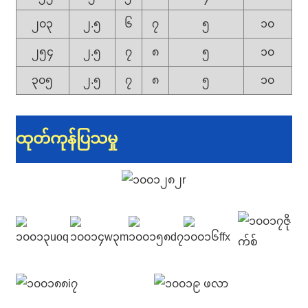
၂၀၃
၂.၅
၆
၇
၅
၁၀
၂၅၄
၂.၅
၇
၈
၅
၁၀
၃၀၅
၂.၅
၇
၈
၅
၁၀
ထုတ်ကုန်ပြသမှု