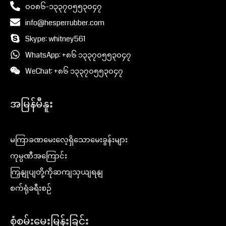
၀၀၈၆-၁၃၃၇၀၅၅၃၀၄၇
info@hesperrubber.com
Skype: whitney561
WhatsApp: +၈၆ ၁၃၃၇၀၅၅၃၀၄၇
WeChat: +၈၆ ၁၃၃၇၀၅၅၃၀၄၇
အမြန်မီနူး
မကြာခဏမေးလေ့ရှိသောမေးခွန်းများ
ကုမ္ပဏီအကြောင်း
ကြှနျုပျတို့ကိုဆကျသှယျရနျ
စက်ရုံခရီးစဉ်
စုံစမ်းမေးမြန်းခြင်း