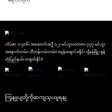
ရော်ဘာပိုက်
လိပ်စာ: ၁-၄၀၆၊ အဆောက်အဦ ၁.၂၊ မင်ဟူးပလာဇာ၊ ၇၇၇ မင်ဟူး
အနောက်လမ်း၊ ဘီတန်လမ်းလမ်း၊ ထျန်းချောင်ခရိုင်၊ ဂျီနန်မြို့၊ ရှန်
တုံပြည်နယ်၊ တရုတ်နိုင်ငံ
ကြှနျုပျတို့ကိုဆကျသှယျရနျ