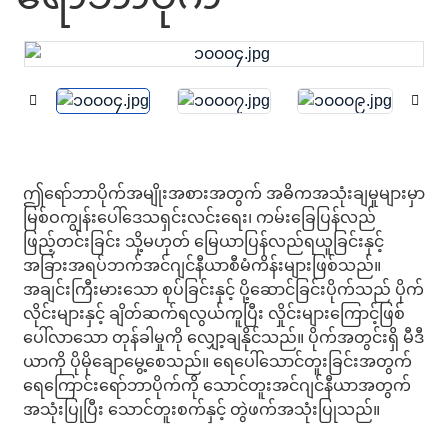
ဤရော်ဘာပိုက်အမျိုးအစားအတွက် အဓိကအသုံးချမှုများမှာ
မြစ်ဝကျွန်းပေါ်ဒေသရှင်းလင်းရေး၊ ကမ်းခြေပြန်လည်
ဖြည့်တင်းခြင်း သို့မဟုတ် မြေယာပြန်လည်ရယူခြင်းနှင့်
အခြားအရပ်ဘက်အင်ဂျင်နီယာစီမံကိန်းများဖြစ်သည်။
အချင်းကြီးမားသော စုပ်ခြင်းနှင့် ပို့ဆောင်ခြင်းပိုက်သည် ပိုက်
လိုင်းများနှင့် ချိတ်ဆက်ရလွယ်ကူပြီး လှိုင်းများကြောင့်ဖြစ်
ပေါ်လာသော တုန်ခါမှုကို လျှော့ချနိုင်သည်။ ပိုက်အတွင်းရှိ မီဒီ
ယာကို ပိုမိုချောမွေ့စေသည်။ ရေပေါ်သောင်တူးခြင်းအတွက်
ရေကြောင်းရော်ဘာပိုက်ကို သောင်တူးအင်ဂျင်နီယာအတွက်
အသုံးပြုပြီး သောင်တူးစက်နှင့် တွဲဖက်အသုံးပြုသည်။