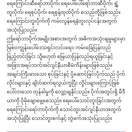
ရေကြောင်းဆီရော်ဘာပိုက်၊ ရေပေါ်ပေါ်ရော်ဘာဆီပိုက်၊ ရွှံ့
တူးပိုက်၊ ရေစုပ်ပိုက်၊ ရေစွန့်ထုတ်ပိုက် စသည်တို့ဖြစ်သည်။
*
Required field
SUBMIT
ရေကြောင်းတူးပိုက်ကို ကမ်းလွန်ရေနံတူးလုပ်ငန်းအတွက်
အသုံးပြုသည်။
ဤရော်ဘာပိုက်အမျိုးအစားအတွက် အဓိကအသုံးချမှုများမှာ
မြစ်ဝကျွန်းပေါ်ဒေသရှင်းလင်းရေး၊ ကမ်းခြေပြန်လည်
ဖြည့်တင်းခြင်း သို့မဟုတ် မြေယာပြန်လည်ရယူခြင်းနှင့်
အခြားအရပ်ဘက်အင်ဂျင်နီယာစီမံကိန်းများဖြစ်သည်။
အချင်းကြီးမားသော စုပ်ခြင်းနှင့် ပို့ဆောင်ခြင်းပိုက်သည် ပိုက်
လိုင်းများနှင့် ချိတ်ဆက်ရလွယ်ကူပြီး လှိုင်းများကြောင့်ဖြစ်
ပေါ်လာသော တုန်ခါမှုကို လျှော့ချနိုင်သည်။ ပိုက်အတွင်းရှိ မီဒီ
ယာကို ပိုမိုချောမွေ့စေသည်။ ရေပေါ်သောင်တူးခြင်းအတွက်
ရေကြောင်းရော်ဘာပိုက်ကို သောင်တူးအင်ဂျင်နီယာအတွက်
အသုံးပြုပြီး သောင်တူးစက်နှင့် တွဲဖက်အသုံးပြုသည်။