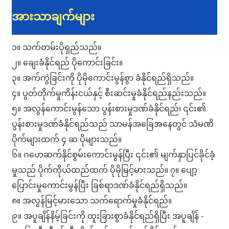
အားသာချက်များ
၁။ သက်တမ်းပိုရှည်သည်။
၂။ ချေးခံနိုင်ရည် ပိုကောင်းခြင်း။
၃။ အက်ကွဲခြင်းကို ပိုမိုကောင်းမွန်စွာ ခံနိုင်ရည်ရှိသည်။
၄။ ပွတ်တိုက်မှုကိန်းငယ်နှင့် စီးဆင်းမှုခံနိုင်ရည်နည်းသည်။
၅။ အလွန်ကောင်းမွန်သော ပွန်းစားမှုဒဏ်ခံနိုင်ရည်၊ ၎င်း၏
ပွန်းစားမှုဒဏ်ခံနိုင်ရည်သည် သာမန်အခြေအနေတွင် သံမဏိ
ပိုက်များထက် ၄ ဆ ပိုများသည်။
၆။ ဂဟေဆက်နိုင်စွမ်းကောင်းမွန်ပြီး ၎င်း၏ မျက်နှာပြင်ခိုင်ခံ့
မှုသည် ပိုက်ကိုယ်ထည်ထက် ပိုမိုမြင့်မားသည်။ ၇။ ပျော့
ပြောင်းမှုကောင်းမွန်ပြီး ခြစ်ရာဒဏ်ခံနိုင်ရည်ရှိသည်။
၈။ အလွန်မြင့်မားသော သက်ရောက်မှုခံနိုင်ရည်။
၉။ အပူချိန်နိမ့်ခြင်းကို ထူးခြားစွာခံနိုင်ရည်ရှိပြီး အပူချိန် -