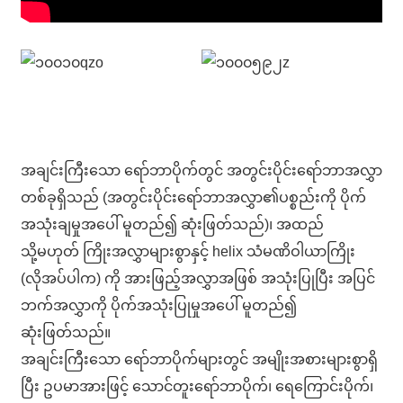
Name
*Name Cannot be empty!
Email
Enter a Warming that does not meet the criteria!
Phone
အချင်းကြီးသော ရော်ဘာပိုက်တွင် အတွင်းပိုင်းရော်ဘာအလွှာ
တစ်ခုရှိသည် (အတွင်းပိုင်းရော်ဘာအလွှာ၏ပစ္စည်းကို ပိုက်
အသုံးချမှုအပေါ် မူတည်၍ ဆုံးဖြတ်သည်)၊ အထည်
သို့မဟုတ် ကြိုးအလွှာများစွာနှင့် helix သံမဏိဝါယာကြိုး
Message
(လိုအပ်ပါက) ကို အားဖြည့်အလွှာအဖြစ် အသုံးပြုပြီး အပြင်
ဘက်အလွှာကို ပိုက်အသုံးပြုမှုအပေါ် မူတည်၍
ဆုံးဖြတ်သည်။
AI Helps Write
အချင်းကြီးသော ရော်ဘာပိုက်များတွင် အမျိုးအစားများစွာရှိ
*Message Cannot be empty!
ပြီး ဥပမာအားဖြင့် သောင်တူးရော်ဘာပိုက်၊ ရေကြောင်းပိုက်၊