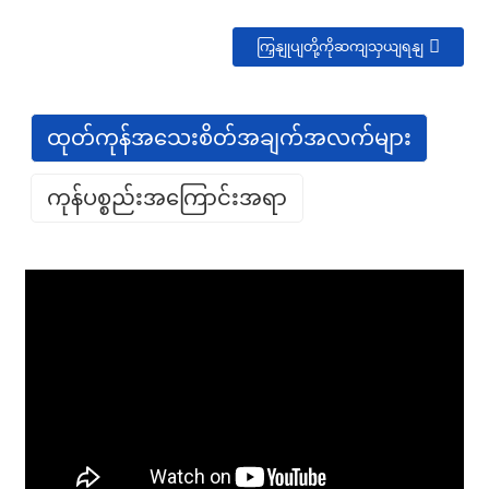
ကြှနျုပျတို့ကိုဆကျသှယျရနျ
ထုတ်ကုန်အသေးစိတ်အချက်အလက်များ
ကုန်ပစ္စည်းအကြောင်းအရာ
GET IN TOUCH WITH US
86 13370553047
info@hesperrubber.com