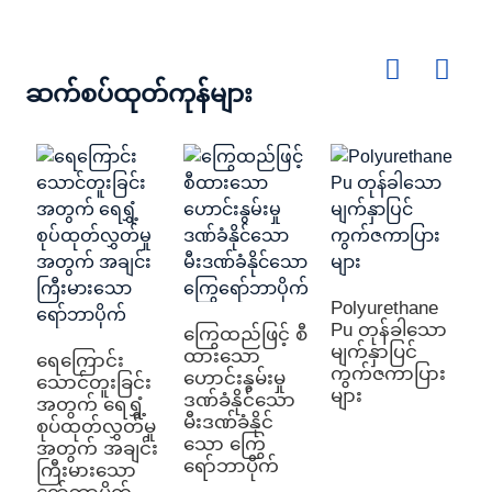
ဆက်စပ်ထုတ်ကုန်များ
Polyurethane
Pu တုန်ခါသော
ကြွေထည်ဖြင့် စီ
မျက်နှာပြင်
ထားသော
ရေကြောင်း
ကွက်ဇကာပြား
ဟောင်းနွမ်းမှု
သောင်တူးခြင်း
များ
ဒဏ်ခံနိုင်သော
အတွက် ရေရွှံ့
မီးဒဏ်ခံနိုင်
စုပ်ထုတ်လွှတ်မှု
သော ကြွေ
အတွက် အချင်း
ရော်ဘာပိုက်
ကြီးမားသော